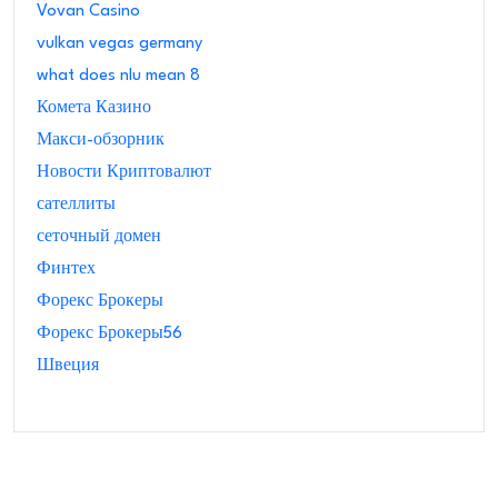
Vovan Casino
vulkan vegas germany
what does nlu mean 8
Комета Казино
Макси-обзорник
Новости Криптовалют
сателлиты
сеточный домен
Финтех
Форекс Брокеры
Форекс Брокеры56
Швеция