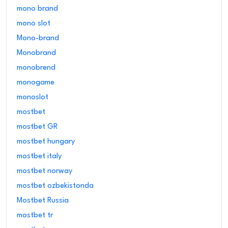
mono brand
mono slot
Mono-brand
Monobrand
monobrend
monogame
monoslot
mostbet
mostbet GR
mostbet hungary
mostbet italy
mostbet norway
mostbet ozbekistonda
Mostbet Russia
mostbet tr