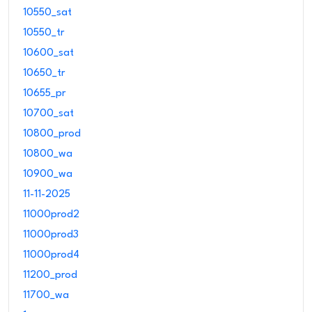
10550_sat
10550_tr
10600_sat
10650_tr
10655_pr
10700_sat
10800_prod
10800_wa
10900_wa
11-11-2025
11000prod2
11000prod3
11000prod4
11200_prod
11700_wa