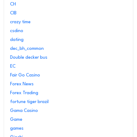
CH
CIB
crazy time
csdino
dating
dec_bh_common
Double decker bus
EC
Fair Go Casino
Forex News
Forex Trading
fortune tiger brazil
Gama Casino
Game
games