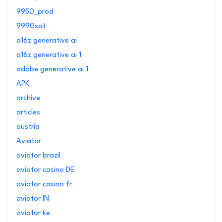
9950_prod
9990sat
a16z generative ai
a16z generative ai 1
adobe generative ai 1
APK
archive
articles
austria
Aviator
aviator brazil
aviator casino DE
aviator casino fr
aviator IN
aviator ke