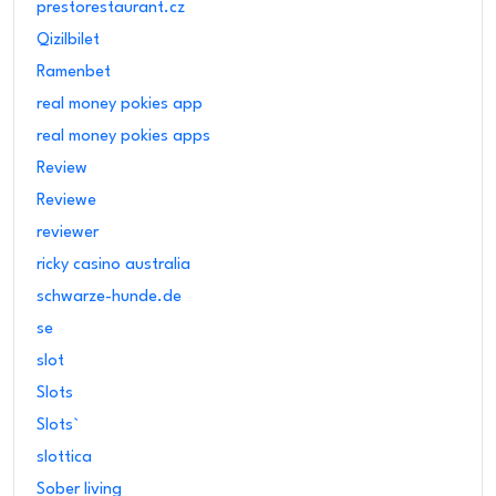
prestorestaurant.cz
Qizilbilet
Ramenbet
real money pokies app
real money pokies apps
Review
Reviewe
reviewer
ricky casino australia
schwarze-hunde.de
se
slot
Slots
Slots`
slottica
Sober living