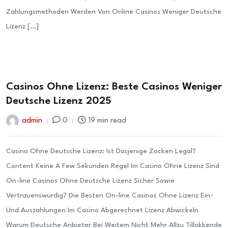
Zahlungsmethoden Werden Von Online Casinos Weniger Deutsche
Lizenz […]
19
Casinos Ohne Lizenz: Beste Casinos Weniger
Dec
Deutsche Lizenz 2025
admin
0
19 min read
Casino Ohne Deutsche Lizenz: Ist Dasjenige Zocken Legal?
Content Keine A Few Sekunden Regel Im Casino Ohne Lizenz Sind
On-line Casinos Ohne Deutsche Lizenz Sicher Sowie
Vertrauenswürdig? Die Besten On-line Casinos Ohne Lizenz Ein-
Und Auszahlungen Im Casino Abgerechnet Lizenz Abwickeln
Warum Deutsche Anbieter Bei Weitem Nicht Mehr Allzu Tillokkende