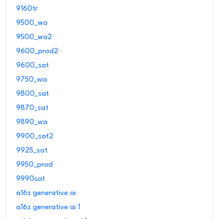
9160tr
9500_wa
9500_wa2
9600_prod2
9600_sat
9750_wa
9800_sat
9870_sat
9890_wa
9900_sat2
9925_sat
9950_prod
9990sat
a16z generative ai
a16z generative ai 1