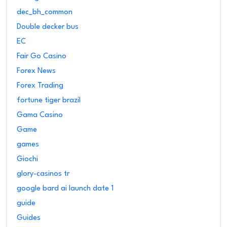
dec_bh_common
Double decker bus
EC
Fair Go Casino
Forex News
Forex Trading
fortune tiger brazil
Gama Casino
Game
games
Giochi
glory-casinos tr
google bard ai launch date 1
guide
Guides