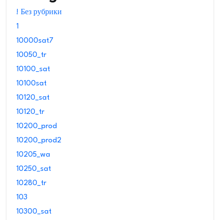
! Без рубрики
1
10000sat7
10050_tr
10100_sat
10100sat
10120_sat
10120_tr
10200_prod
10200_prod2
10205_wa
10250_sat
10280_tr
103
10300_sat