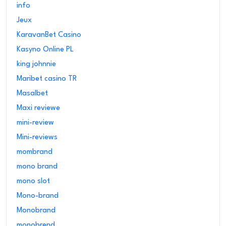
info
Jeux
KaravanBet Casino
Kasyno Online PL
king johnnie
Maribet casino TR
Masalbet
Maxi reviewe
mini-review
Mini-reviews
mombrand
mono brand
mono slot
Mono-brand
Monobrand
monobrend