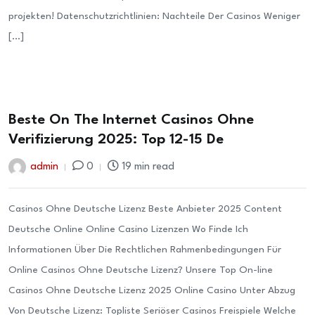
projekten! Datenschutzrichtlinien: Nachteile Der Casinos Weniger
[…]
19
Beste On The Internet Casinos Ohne
Dec
Verifizierung 2025: Top 12-15 De
admin
0
19 min read
Casinos Ohne Deutsche Lizenz️ Beste Anbieter 2025 Content
Deutsche Online Online Casino Lizenzen Wo Finde Ich
Informationen Über Die Rechtlichen Rahmenbedingungen Für
Online Casinos Ohne Deutsche Lizenz? Unsere Top On-line
Casinos Ohne Deutsche Lizenz 2025 Online Casino Unter Abzug
Von Deutsche Lizenz: Topliste Seriöser Casinos Freispiele Welche