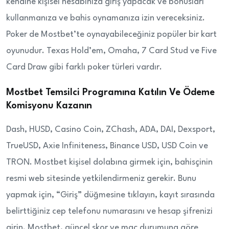
kendine kişisel hesabınıza giriş yapacak ve bonusları
kullanmanıza ve bahis oynamanıza izin vereceksiniz.
Poker de Mostbet’te oynayabileceğiniz popüler bir kart
oyunudur. Texas Hold’em, Omaha, 7 Card Stud ve Five
Card Draw gibi farklı poker türleri vardır.
Mostbet Temsilci Programına Katılın Ve Ödeme
Komisyonu Kazanın
Dash, HUSD, Casino Coin, ZChash, ADA, DAI, Dexsport,
TrueUSD, Axie Infiniteness, Binance USD, USD Coin ve
TRON. Mostbet kişisel dolabına girmek için, bahisçinin
resmi web sitesinde yetkilendirmeniz gerekir. Bunu
yapmak için, “Giriş” düğmesine tıklayın, kayıt sırasında
belirttiğiniz cep telefonu numarasını ve hesap şifrenizi
girin. Mostbet, güncel skor ve maç durumuna göre