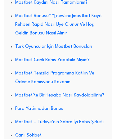
Mostbet Kaydını Nasıl Tamamlarım?
Mostbet Bonusu” “[newline]mostbet Kayıt
Rehberi Rapid Nasıl Üye Olunur Ve Hoş
Geldin Bonusu Nasıl Alınır
Türk Oyuncular Için Mostbet Bonusları
Mostbet Canlı Bahis Yapabilir Miyim?
Mostbet Temsilci Programına Katılın Ve
Ödeme Komisyonu Kazanın
Mostbet’te Bir Hesaba Nasıl Kaydolabilirim?
Para Yatirmadan Bonus
Mostbet – Türkiye’nin Sobre İyi Bahis Şirketi
Canlı Söhbət