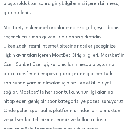
oluşturulduktan sonra giriş bilgilerinizi içeren bir mesaj
görüntülenir.
Mostbet, mükemmel oranlar empieza çok çeşitli bahis
seçenekleri sunan güvenilir bir bahis şirketidir.
Ülkenizdeki resmi internet sitesine nasıl erişeceğinize
ilişkin ayrıntıları içeren MostBet Giriş bilgileri. Mostbet’in
Canlı Sohbet özelliği, kullanıcıların hesap oluşturma,
para transferleri empieza para çekme gibi her türlü
sorusunda yardım almaları için hızlı ve etkili bir yol
sağlar. Mostbet’te her spor tutkununun ilgi alanına
hitap eden geniş bir spor kategorisi yelpazesi sunuyoruz.
Önde gelen spor bahis platformlarından biri olmaktan
ve yüksek kaliteli hizmetlerimiz ve kullanıcı dostu