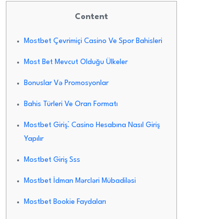
Content
Mostbet Çevrimiçi Casino Ve Spor Bahisleri
Most Bet Mevcut Olduğu Ülkeler
Bonuslar Və Promosyonlar
Bahis Türleri Ve Oran Formatı
Mostbet Giriş⁚ Casino Hesabına Nasıl Giriş
Yapılır
Mostbet Giriş Sss
Mostbet İdman Mərcləri Mübadiləsi
Mostbet Bookie Faydaları