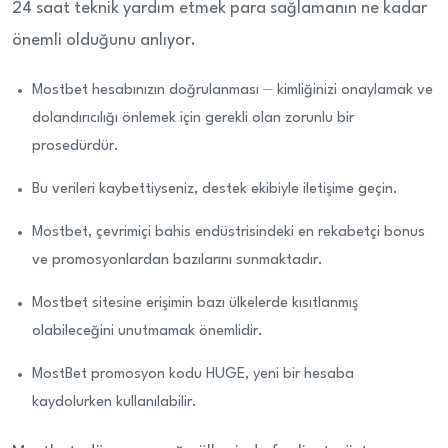
24 saat teknik yardım etmek para sağlamanın ne kadar
önemli olduğunu anlıyor.
Mostbet hesabınızın doğrulanması ⏤ kimliğinizi onaylamak ve
dolandırıcılığı önlemek için gerekli olan zorunlu bir
prosedürdür.
Bu verileri kaybettiyseniz, destek ekibiyle iletişime geçin.
Mostbet, çevrimiçi bahis endüstrisindeki en rekabetçi bonus
ve promosyonlardan bazılarını sunmaktadır.
Mostbet sitesine erişimin bazı ülkelerde kısıtlanmış
olabileceğini unutmamak önemlidir.
MostBet promosyon kodu HUGE, yeni bir hesaba
kaydolurken kullanılabilir.