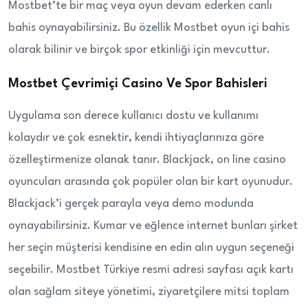
Mostbet’te bir maç veya oyun devam ederken canlı
bahis oynayabilirsiniz. Bu özellik Mostbet oyun içi bahis
olarak bilinir ve birçok spor etkinliği için mevcuttur.
Mostbet Çevrimiçi Casino Ve Spor Bahisleri
Uygulama son derece kullanıcı dostu ve kullanımı
kolaydır ve çok esnektir, kendi ihtiyaçlarınıza göre
özelleştirmenize olanak tanır. Blackjack, on line casino
oyuncuları arasında çok popüler olan bir kart oyunudur.
Blackjack’i gerçek parayla veya demo modunda
oynayabilirsiniz. Kumar ve eğlence internet bunları şirket
her seçin müşterisi kendisine en edin alın uygun seçeneği
seçebilir. Mostbet Türkiye resmi adresi sayfası açık kartı
olan sağlam siteye yönetimi, ziyaretçilere mitsi toplam