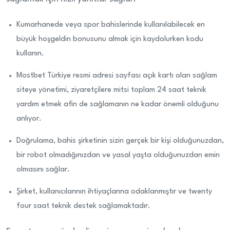
Kumarhanede veya spor bahislerinde kullanılabilecek en
büyük hoşgeldin bonusunu almak için kaydolurken kodu
kullanın.
Mostbet Türkiye resmi adresi sayfası açık kartı olan sağlam
siteye yönetimi, ziyaretçilere mitsi toplam 24 saat teknik
yardım etmek afin de sağlamanın ne kadar önemli olduğunu
anlıyor.
Doğrulama, bahis şirketinin sizin gerçek bir kişi olduğunuzdan,
bir robot olmadığınızdan ve yasal yaşta olduğunuzdan emin
olmasını sağlar.
Şirket, kullanıcılarının ihtiyaçlarına odaklanmıştır ve twenty
four saat teknik destek sağlamaktadır.