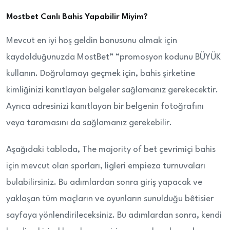
Mostbet Canlı Bahis Yapabilir Miyim?
Mevcut en iyi hoş geldin bonusunu almak için
kaydolduğunuzda MostBet” “promosyon kodunu BÜYÜK
kullanın. Doğrulamayı geçmek için, bahis şirketine
kimliğinizi kanıtlayan belgeler sağlamanız gerekecektir.
Ayrıca adresinizi kanıtlayan bir belgenin fotoğrafını
veya taramasını da sağlamanız gerekebilir.
Aşağıdaki tabloda, The majority of bet çevrimiçi bahis
için mevcut olan sporları, ligleri empieza turnuvaları
bulabilirsiniz. Bu adımlardan sonra giriş yapacak ve
yaklaşan tüm maçların ve oyunların sunulduğu bêtisier
sayfaya yönlendirileceksiniz. Bu adımlardan sonra, kendi