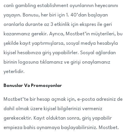
canlı gambling establishment oyunlarının heyecanını
yaşayın. Bonusu, her biri için 1. 40’dan başlayan
oranlarla durante az 3 etkinlik için ekspres ile geri
kazanmanız gerekir. Ayrıca, Mostbet’in müşterileri, bu
şekilde kayıt yaptırmışlarsa, sosyal medya hesabıyla
kişisel hesabınıza giriş yapabilirler. Sosyal ağlardan
birinin logosuna tıklamanız ve girişi onaylamanız
yeterlidir.
Bonuslar Və Promosyonlar
Mostbet’te bir hesap açmak için, e-posta adresiniz de
dahil olmak üzere kişisel bilgilerinizi vermeniz
gerekecektir. Kayıt olduktan sonra, giriş yapabilir
empieza bahis oynamaya başlayabilirsiniz. Mostbet.