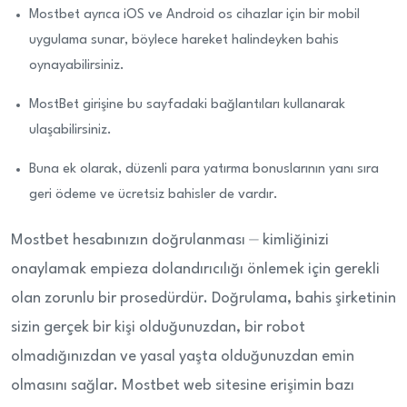
Mostbet ayrıca iOS ve Android os cihazlar için bir mobil
uygulama sunar, böylece hareket halindeyken bahis
oynayabilirsiniz.
MostBet girişine bu sayfadaki bağlantıları kullanarak
ulaşabilirsiniz.
Buna ek olarak, düzenli para yatırma bonuslarının yanı sıra
geri ödeme ve ücretsiz bahisler de vardır.
Mostbet hesabınızın doğrulanması ⏤ kimliğinizi
onaylamak empieza dolandırıcılığı önlemek için gerekli
olan zorunlu bir prosedürdür. Doğrulama, bahis şirketinin
sizin gerçek bir kişi olduğunuzdan, bir robot
olmadığınızdan ve yasal yaşta olduğunuzdan emin
olmasını sağlar. Mostbet web sitesine erişimin bazı