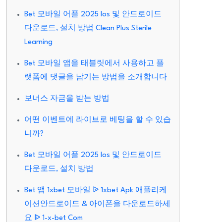
Bet 모바일 어플 2025 Ios 및 안드로이드
다운로드, 설치 방법 Clean Plus Sterile
Learning
Bet 모바일 앱을 태블릿에서 사용하고 플
랫폼에 댓글을 남기는 방법을 소개합니다
보너스 자금을 받는 방법
어떤 이벤트에 라이브로 베팅을 할 수 있습
니까?
Bet 모바일 어플 2025 Ios 및 안드로이드
다운로드, 설치 방법
Bet 앱 1xbet 모바일 ᐉ 1xbet Apk 애플리케
이션안드로이드 & 아이폰을 다운로드하세
요 ᐉ 1-x-bet Com