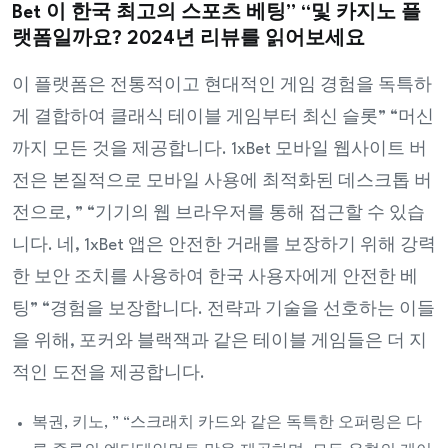
Bet 이 한국 최고의 스포츠 베팅” “및 카지노 플
랫폼일까요? 2024년 리뷰를 읽어보세요
이 플랫폼은 전통적이고 현대적인 게임 경험을 독특하
게 결합하여 클래식 테이블 게임부터 최신 슬롯” “머신
까지 모든 것을 제공합니다. 1xBet 모바일 웹사이트 버
전은 본질적으로 모바일 사용에 최적화된 데스크톱 버
전으로, ” “기기의 웹 브라우저를 통해 접근할 수 있습
니다. 네, 1xBet 앱은 안전한 거래를 보장하기 위해 강력
한 보안 조치를 사용하여 한국 사용자에게 안전한 베
팅” “경험을 보장합니다. 전략과 기술을 선호하는 이들
을 위해, 포커와 블랙잭과 같은 테이블 게임들은 더 지
적인 도전을 제공합니다.
복권, 키노, ” “스크래치 카드와 같은 독특한 오퍼링은 다