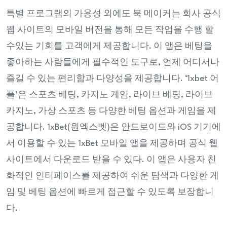
특별 프로그램의 가용성 외에도 북 메이커는 회사 공식
웹 사이트의 모바일 버전을 통해 모든 작업을 수행 할
수있는 기회를 고객에게 제공합니다. 이 앱은 베팅을
좋아하는 사람들에게 필수적인 도구로, 언제 어디서나
즐길 수 있는 편리함과 다양성을 제공합니다. ‘1xbet 어
플’은 스포츠 베팅, 카지노 게임, 라이브 베팅, 라이브
카지노, 가상 스포츠 등 다양한 베팅 옵션과 게임을 제
공합니다. 1xBet(원엑스벳)은 안드로이드와 iOS 기기에
서 이용할 수 있는 1xBet 모바일 앱을 제공하며 공식 웹
사이트에서 다운로드 받을 수 있다. 이 앱은 사용자 친
화적인 인터페이스를 제공하여 쉬운 탐색과 다양한 게
임 및 베팅 옵션에 빠르게 접근할 수 있도록 보장합니
다.