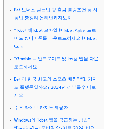
Bet 보너스 받는법 및 출금 롤링조건 등 사
용법 총정리 온라인카지노 K
“1xbet 앱1xbet 모바일 ᐉ 1xbet Apk안드로
이드 & 아이폰를 다운로드하세요 ᐉ 1xbet
Com
“Gamble — 안드로이드 및 Ios용 앱을 다운
로드하세요
Bet 이 한국 최고의 스포츠 베팅” “및 카지
노 플랫폼일까요? 2024년 리뷰를 읽어보
세요
주요 라이브 카지노 제공자:
Windows에 1xbet 앱을 공급하는 방법”
“[newline]bet 모바일 앱-어플 2024, 버전,