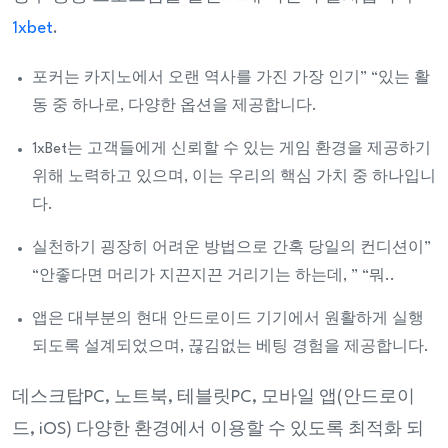
1xbet
.
포커는 카지노에서 오랜 역사를 가진 가장 인기” “있는 활
동 중 하나로, 다양한 옵션을 제공합니다.
1xBet는 고객들에게 신뢰할 수 있는 게임 환경을 제공하기
위해 노력하고 있으며, 이는 우리의 핵심 가치 중 하나입니
다.
실천하기 굉장히 어려운 방법으로 간혹 당일의 컨디션이”
“안좋다면 머리가 지끈지끈 거리기는 하는데, ” “뭐..
앱은 대부분의 현대 안드로이드 기기에서 원활하게 실행
되도록 설계되었으며, 끊김없는 베팅 경험을 제공합니다.
데스크탑PC, 노트북, 테블릿PC, 모바일 앱(안드로이
드, iOS) 다양한 환경에서 이용할 수 있도록 최적화 되