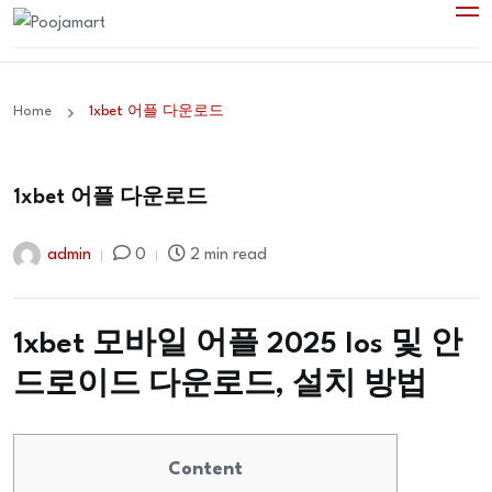
Home
1xbet 어플 다운로드
1xbet 어플 다운로드
admin
0
2 min read
1xbet 모바일 어플 2025 Ios 및 안
드로이드 다운로드, 설치 방법
Content