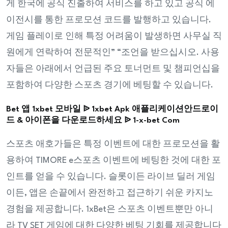
게 한국에 공식 진출하여 서비스를 하고 있고 공식 에
이전시를 통한 프로모션 코드를 발행하고 있습니다.
게임 플레이로 인해 특정 어려움이 발생하면 사무실 직
원에게 연락하여 전문적인” “조언을 받으십시오. 사용
자들은 아래에서 언급된 주요 토너먼트 및 챔피언십을
포함하여 다양한 스포츠 경기에 베팅할 수 있습니다.
Bet 앱 1xbet 모바일 ᐉ 1xbet Apk 애플리케이션안드로이
드 & 아이폰을 다운로드하세요 ᐉ 1-x-bet Com
스포츠 애호가들은 특정 이벤트에 대한 프로모션을 활
용하여 TIMORE e스포츠 이벤트에 베팅한 것에 대한 포
인트를 얻을 수 있습니다. 슬롯이든 라이브 딜러 게임
이든, 앱은 손끝에서 완전하고 접근하기 쉬운 카지노
경험을 제공합니다. 1xBet은 스포츠 이벤트뿐만 아니
라 TV SET 게임에 대한 다양한 베팅 기회를 제공합니다