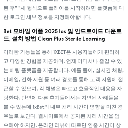
된 후” “새 형식으로 플레이를 시작하려면 플랫폼에 대
한 로그인 세부 정보를 지정해야합니다.
Bet 모바일 어플 2025 Ios 및 안드로이드 다운로
드, 설치 방법 Clean Plus Sterile Learning
이러한 기능들을 통해 1XBET은 사용자들에게 편리하
고 다양한 경험을 제공하며, 언제 어디서나 즐길 수 있
는 베팅 플랫폼을 제공합니다. 예를 들어, 실시간 채팅,
이메일, 전화 지원 등 여러 경로를 통해 고객 지원에 접
근할 수 있으며, 각 채널은 빠르고 효율적인 대응을 자
랑한다. 반면에 다른 후기들에서는 지연된 사례들을
볼 수 있는데 1xBet의 내부 처리 시간이 영향을 미친 경
우들로 보인다. 웹사이트에서 공지된 처리 시간을 엄
수해야 하지만, 온라인 리뷰에 따르면 인출 시간이 상