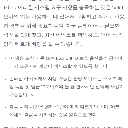
1xbet. 이러한 시스템 요구 사항을 충족하는 것은 1xBet
모바일 앱을 사용하는 데 있어서 원활하고 즐거운 사용
자 경험을 위해 중요합니다. 한국 플레이어는 필요한
섹션을 쉽게 찾고, 최신 이벤트를 확인하고, 언어 장벽
없이 빠르게 베팅을 할 수 있습니다.
이 앱은 또한 지문 또는 Deal with ID 보호 옵션을 제공하여
기기 소유자만 계정에 액세스할 수 있도록 합니다.
온라인 카지노에서 사용 가능한 환영 보너스는 스포츠 베
팅 독점 첫 입금” “보너스와 둘 중 한가지만 선택해 사용이
가능합니다.
출금 처리 시간은 결제 수단에 따라 다르지만 최대 30분
이내에 출금을 처리하는 것을 원칙으로 한다.