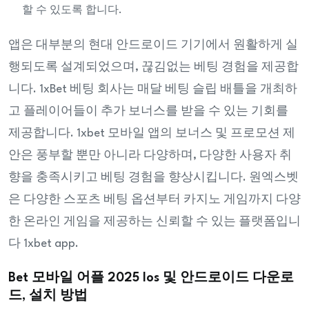
할 수 있도록 합니다.
앱은 대부분의 현대 안드로이드 기기에서 원활하게 실
행되도록 설계되었으며, 끊김없는 베팅 경험을 제공합
니다. 1xBet 베팅 회사는 매달 베팅 슬립 배틀을 개최하
고 플레이어들이 추가 보너스를 받을 수 있는 기회를
제공합니다. 1xbet 모바일 앱의 보너스 및 프로모션 제
안은 풍부할 뿐만 아니라 다양하며, 다양한 사용자 취
향을 충족시키고 베팅 경험을 향상시킵니다. 원엑스벳
은 다양한 스포츠 베팅 옵션부터 카지노 게임까지 다양
한 온라인 게임을 제공하는 신뢰할 수 있는 플랫폼입니
다 1xbet app.
Bet 모바일 어플 2025 Ios 및 안드로이드 다운로
드, 설치 방법