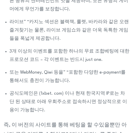
른 종류의 엔터테인먼트 맛을 제공하며, 모든 유형의 게이
머에게 무언가를 보장합니다.
라이브” “카지노 섹션은 블랙잭, 룰렛, 바카라와 같은 오랜
즐겨찾기는 물론, 라이브 게임쇼와 같은 더욱 독특한 게임
들을 폭넓게 제공합니다.
3개 이상의 이벤트를 포함한 하나의 무료 조합베팅에 대한
프로모션 코드 – 각 이벤트는 반드시 just one.
또는 WebMoney, Qiwi 등을” “포함한 다양한 e-payment를
통해서도 충전이 가능합니다.
공식도메인은 (1xbet. com) 이나 현재 한국지역 IP로는 차
단 된 상태로 아래 우회주소로 접속하시면 정상적으로 이
용이 가능합니다.
즉, 이 버전의 사이트를 통해 베팅을 할 수있을뿐만 아