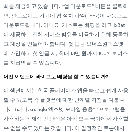
회를 제공하고 있습니다. “앱 다운로드” 버튼을 클릭하
면, 안드로이드 기기에 앱 설치 파일(. apk)이 자동으로
다운로드됩니다. 아니요, 게스트는 베팅을 하고 1xBet
이 제공하는 전체 서비스 범위를 이용하기 위해 등록하
고 계정을 만들어야 합니다. 첫 입금 보너스원엑스벳
에 가입하고 첫 입금 시, 최대 13만 원까지 100% 보너스
를 지급받을 수 있습니다.
어떤 이벤트에 라이브로 베팅을 할 수 있습니까?
이 섹션에서는 한국 플레이어가 앱을 빠르고 쉽게 사용
할 수 있도록 각 플랫폼에 대한 단계별 지침을 다룹니
다. 그러나, a single 엑스벳 모바일 응용” “프로그램을
사용하는 잠재적 인 단점은 아직 모든 국가에서 사용할
수 없을 수도 있다는 것입니다. 이 결정적인 토론에서