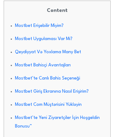
Content
Mostbet Erişebilir Miyim?
Mostbet Uygulaması Var Mı?
Qeydiyyat Və Yoxlama Many Bet
Mostbet Bahisçi Avantajları
Mostbet’te Canlı Bahis Seçeneği
Mostbet Giriş Ekranına Nasıl Erişirim?
Mostbet Com Müştərisini Yükləyin
Mostbet’te Yeni Ziyaretçiler İçin Hoşgeldin
Bonusu”