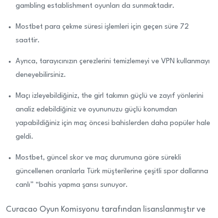
gambling establishment oyunları da sunmaktadır.
Mostbet para çekme süresi işlemleri için geçen süre 72
saattir.
Ayrıca, tarayıcınızın çerezlerini temizlemeyi ve VPN kullanmayı
deneyebilirsiniz.
Maçı izleyebildiğiniz, the girl takımın güçlü ve zayıf yönlerini
analiz edebildiğiniz ve oyununuzu güçlü konumdan
yapabildiğiniz için maç öncesi bahislerden daha popüler hale
geldi.
Mostbet, güncel skor ve maç durumuna göre sürekli
güncellenen oranlarla Türk müşterilerine çeşitli spor dallarına
canlı” “bahis yapma şansı sunuyor.
Curacao Oyun Komisyonu tarafından lisanslanmıştır ve