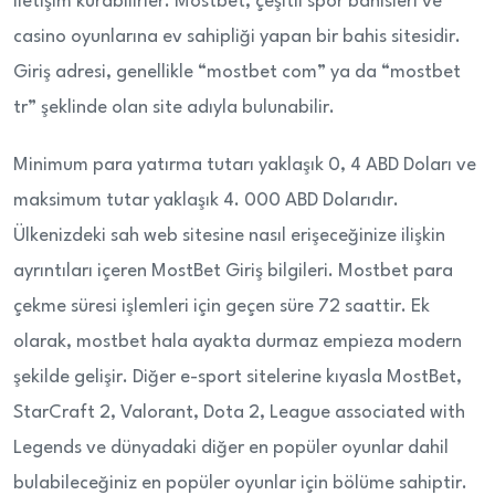
iletişim kurabilirler. Mostbet, çeşitli spor bahisleri ve
casino oyunlarına ev sahipliği yapan bir bahis sitesidir.
Giriş adresi, genellikle “mostbet com” ya da “mostbet
tr” şeklinde olan site adıyla bulunabilir.
Minimum para yatırma tutarı yaklaşık 0, 4 ABD Doları ve
maksimum tutar yaklaşık 4. 000 ABD Dolarıdır.
Ülkenizdeki sah web sitesine nasıl erişeceğinize ilişkin
ayrıntıları içeren MostBet Giriş bilgileri. Mostbet para
çekme süresi işlemleri için geçen süre 72 saattir. Ek
olarak, mostbet hala ayakta durmaz empieza modern
şekilde gelişir. Diğer e-sport sitelerine kıyasla MostBet,
StarCraft 2, Valorant, Dota 2, League associated with
Legends ve dünyadaki diğer en popüler oyunlar dahil
bulabileceğiniz en popüler oyunlar için bölüme sahiptir.