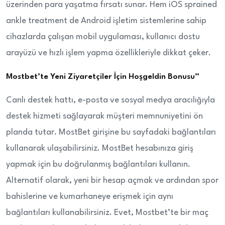
üzerinden para yaşatma fırsatı sunar. Hem iOS sprained
ankle treatment de Android işletim sistemlerine sahip
cihazlarda çalışan mobil uygulaması, kullanıcı dostu
arayüzü ve hızlı işlem yapma özellikleriyle dikkat çeker.
Mostbet’te Yeni Ziyaretçiler İçin Hoşgeldin Bonusu”
Canlı destek hattı, e-posta ve sosyal medya aracılığıyla
destek hizmeti sağlayarak müşteri memnuniyetini ön
planda tutar. MostBet girişine bu sayfadaki bağlantıları
kullanarak ulaşabilirsiniz. MostBet hesabınıza giriş
yapmak için bu doğrulanmış bağlantıları kullanın.
Alternatif olarak, yeni bir hesap açmak ve ardından spor
bahislerine ve kumarhaneye erişmek için aynı
bağlantıları kullanabilirsiniz. Evet, Mostbet’te bir maç