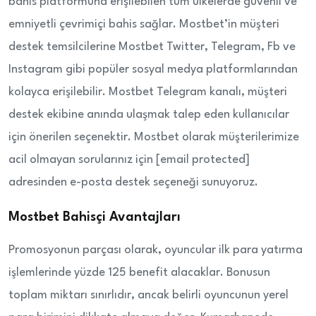
bahis platformuna erişilebilen tüm ülkelerde güvenli ve
emniyetli çevrimiçi bahis sağlar. Mostbet’in müşteri
destek temsilcilerine Mostbet Twitter, Telegram, Fb ve
Instagram gibi popüler sosyal medya platformlarından
kolayca erişilebilir. Mostbet Telegram kanalı, müşteri
destek ekibine anında ulaşmak talep eden kullanıcılar
için önerilen seçenektir. Mostbet olarak müşterilerimize
acil olmayan sorularınız için [email protected]
adresinden e-posta destek seçeneği sunuyoruz.
Mostbet Bahisçi Avantajları
Promosyonun parçası olarak, oyuncular ilk para yatırma
işlemlerinde yüzde 125 benefit alacaklar. Bonusun
toplam miktarı sınırlıdır, ancak belirli oyuncunun yerel