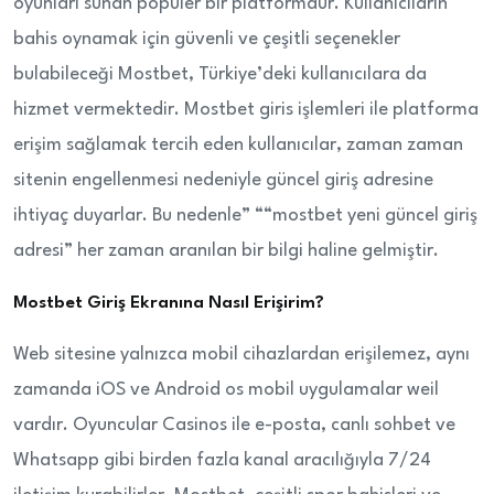
oyunları sunan popüler bir platformdur. Kullanıcıların
bahis oynamak için güvenli ve çeşitli seçenekler
bulabileceği Mostbet, Türkiye’deki kullanıcılara da
hizmet vermektedir. Mostbet giris işlemleri ile platforma
erişim sağlamak tercih eden kullanıcılar, zaman zaman
sitenin engellenmesi nedeniyle güncel giriş adresine
ihtiyaç duyarlar. Bu nedenle” ““mostbet yeni güncel giriş
adresi” her zaman aranılan bir bilgi haline gelmiştir.
Mostbet Giriş Ekranına Nasıl Erişirim?
Web sitesine yalnızca mobil cihazlardan erişilemez, aynı
zamanda iOS ve Android os mobil uygulamalar weil
vardır. Oyuncular Casinos ile e-posta, canlı sohbet ve
Whatsapp gibi birden fazla kanal aracılığıyla 7/24