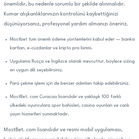
önemlidir, bu nedenle sorumlu bir şekilde alınmalıdır.
Kumar alışkanlıklarınızın kontrolünü kaybettiğinizi
düşünüyorsanız, profesyonel yardım almanızı öneririz.
Mostbet tüm önemli ödeme yöntemlerini kabul eder — banka
kartları, e-cüzdanlar ve kripto pra birimi.
Uygulama Rusça ve İngilizce olarak mevcuttur, böylece sizing
en uygun dili seçebilirsiniz.
Para çekme işlemi için de benzer adımları takip edebilirsiniz.
MostBet. com Curacao lisanslıdır ve yaklaşık 100 farklı
ülkedeki oyunculara spor bahisleri, casino oyunları ve canlı
yayın hizmetleri sunmaktadır.
MostBet. com lisanslıdır ve resmi mobil uygulaması,