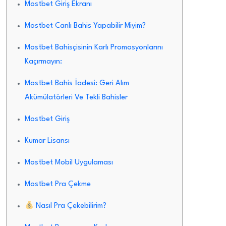
Mostbet Giriş Ekranı
Mostbet Canlı Bahis Yapabilir Miyim?
Mostbet Bahisçisinin Karlı Promosyonlarını
Kaçırmayın:
Mostbet Bahis İadesi: Geri Alım
Akümülatörleri Ve Tekli Bahisler
Mostbet Giriş
Kumar Lisansı
Mostbet Mobil Uygulaması
Mostbet Pra Çekme
Nasıl Pra Çekebilirim?