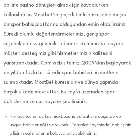
on line casino dönüşleri almak için kaydolurken
kullanılabilir. Mostbet’in geçerli bir lisansa sahip meşru
bir spor bahis platformu olduğundan emin olabilirsiniz.
Sürekli olumlu değerlendirmelerimiz, geniş spor
seçeneklerimiz, güvenilir ödeme sistemimiz ve duyarlı
müşteri desteğimiz gibi hizmetlerimizin kalitesini
yansıtmaktadır. Com web sitemiz, 2009’dan başlayarak
on yıldan fazla bir süredir spor bahisleri hizmetlerini
sunmaktadır. MostBet küreseldir ve dünya çapında
birçok ülkede mevcuttur. Bu sayfa üzerinden spor
bahislerine ve casinoya erişebilirsiniz.
Her oyuncu en az kez makbuzunu ve bahsini düşündü ve
uygun bahisler x60 ve yüksek” “oranlar sayesinde, bahisçinin
ofisinin çalışmalarını kolayca anlayabilirsiniz.