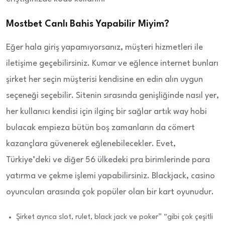
Mostbet Canlı Bahis Yapabilir Miyim?
Eğer hala giriş yapamıyorsanız, müşteri hizmetleri ile
iletişime geçebilirsiniz. Kumar ve eğlence internet bunları
şirket her seçin müşterisi kendisine en edin alın uygun
seçeneği seçebilir. Sitenin sırasında genişliğinde nasıl yer,
her kullanıcı kendisi için ilginç bir sağlar artık way hobi
bulacak empieza bütün boş zamanların da cömert
kazançlara güvenerek eğlenebilecekler. Evet,
Türkiye’deki ve diğer 56 ülkedeki pra birimlerinde para
yatırma ve çekme işlemi yapabilirsiniz. Blackjack, casino
oyuncuları arasında çok popüler olan bir kart oyunudur.
Şirket ayrıca slot, rulet, black jack ve poker” “gibi çok çeşitli