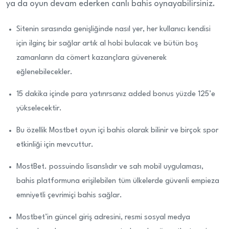
ya da oyun devam ederken canlı bahis oynayabilirsiniz.
Sitenin sırasında genişliğinde nasıl yer, her kullanıcı kendisi
için ilginç bir sağlar artık al hobi bulacak ve bütün boş
zamanların da cömert kazançlara güvenerek
eğlenebilecekler.
15 dakika içinde para yatırırsanız added bonus yüzde 125’e
yükselecektir.
Bu özellik Mostbet oyun içi bahis olarak bilinir ve birçok spor
etkinliği için mevcuttur.
MostBet. possuindo lisanslıdır ve sah mobil uygulaması,
bahis platformuna erişilebilen tüm ülkelerde güvenli empieza
emniyetli çevrimiçi bahis sağlar.
Mostbet’in güncel giriş adresini, resmi sosyal medya