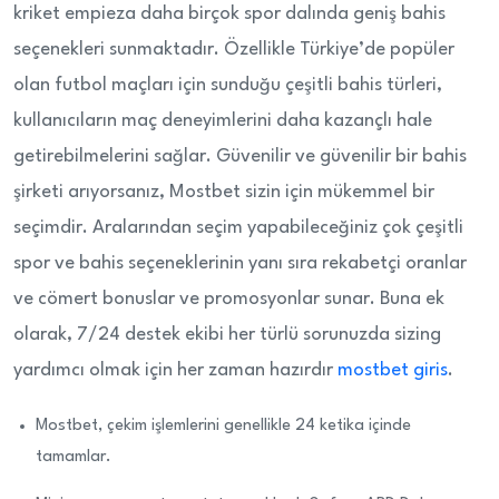
kriket empieza daha birçok spor dalında geniş bahis
seçenekleri sunmaktadır. Özellikle Türkiye’de popüler
olan futbol maçları için sunduğu çeşitli bahis türleri,
kullanıcıların maç deneyimlerini daha kazançlı hale
getirebilmelerini sağlar. Güvenilir ve güvenilir bir bahis
şirketi arıyorsanız, Mostbet sizin için mükemmel bir
seçimdir. Aralarından seçim yapabileceğiniz çok çeşitli
spor ve bahis seçeneklerinin yanı sıra rekabetçi oranlar
ve cömert bonuslar ve promosyonlar sunar. Buna ek
olarak, 7/24 destek ekibi her türlü sorunuzda sizing
yardımcı olmak için her zaman hazırdır
mostbet giris
.
Mostbet, çekim işlemlerini genellikle 24 ketika içinde
tamamlar.