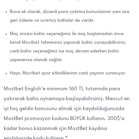
Buna ek olarak, düzenli para yatırma bonuslarının yanı sıra
geri ödeme ve ücretsiz bahisler de vardır.
Maç öncesi bahis seçeneğimiz ile maç başlamadan önce
kendi Mostbet tahmininizi yaparak bahis oynayabilirsiniz,
canlı bahis seçeneğimiz ise maç devam ederken bahis
yapmanıza olanak sağlar.
Hayır, Mostbet spor etkinliklerinin canlı yayınını sunmuyor.
Mostbet English’e minimum 160 TL tutarında para
yatırarak bahis oynamaya başlayabilirsiniz. Mevcut en
iyi hoş geldin bonusunu almak için kaydolduğunuzda
MostBet promosyon kodunu BÜYÜK kullanın. 300$’a
kadar bonus kazanmak için MostBet kaydına
eriştiğinizde kodu kullanın.”