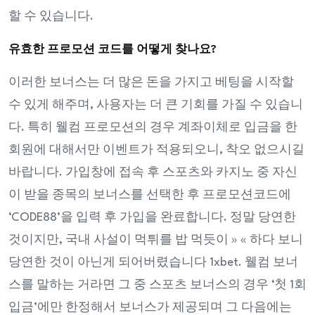
할 수 있습니다.
유효한 프로모션 코드를 어떻게 찾나요?
이러한 보너스는 더 많은 돈을 가지고 베팅을 시작할
수 있게 해주며, 사용자는 더 큰 기회를 가질 수 있습니
다. 특히 웰컴 프로모션의 경우 계좌이체로 입금을 한
회원에 대해서만 이벤트가 적용되오니, 착오 없으시길
바랍니다. 가입창에 접속 후 스포츠와 카지노 중 자신
이 받을 종목의 보너스를 선택한 후 프로모션코드에
‘CODE88’을 입력 후 가입을 완료합니다. 정말 당연한
것이지만, 국내 사설이 먹튀를 밥 먹듯이 » « 하다 보니
당연한 것이 아닌게 되어버렸습니다 1xbet. 웰컴 보너
스를 말하는 거라면 그 중 스포츠 보너스의 경우 ‘첫 1회
입금’에만 한정해서 보너스가 제공되며 그 다음에는