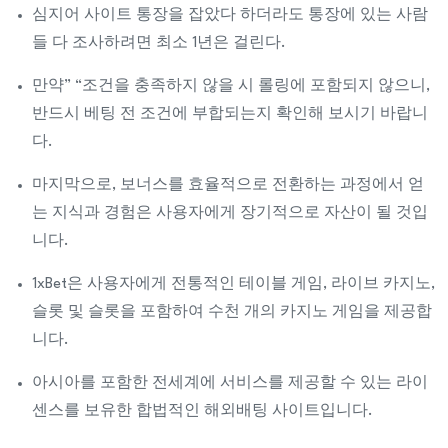
심지어 사이트 통장을 잡았다 하더라도 통장에 있는 사람
들 다 조사하려면 최소 1년은 걸린다.
만약” “조건을 충족하지 않을 시 롤링에 포함되지 않으니,
반드시 베팅 전 조건에 부합되는지 확인해 보시기 바랍니
다.
마지막으로, 보너스를 효율적으로 전환하는 과정에서 얻
는 지식과 경험은 사용자에게 장기적으로 자산이 될 것입
니다.
1xBet은 사용자에게 전통적인 테이블 게임, 라이브 카지노,
슬롯 및 슬롯을 포함하여 수천 개의 카지노 게임을 제공합
니다.
아시아를 포함한 전세계에 서비스를 제공할 수 있는 라이
센스를 보유한 합법적인 해외배팅 사이트입니다.