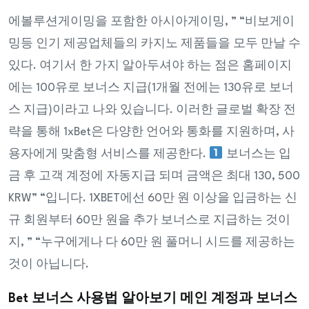
에볼루션게이밍을 포함한 아시아게이밍, ” “비보게이
밍등 인기 제공업체들의 카지노 제품들을 모두 만날 수
있다. 여기서 한 가지 알아두셔야 하는 점은 홈페이지
에는 100유로 보너스 지급(1개월 전에는 130유로 보너
스 지급)이라고 나와 있습니다. 이러한 글로벌 확장 전
략을 통해 1xBet은 다양한 언어와 통화를 지원하며, 사
용자에게 맞춤형 서비스를 제공한다.
보너스는 입
금 후 고객 계정에 자동지급 되며 금액은 최대 130, 500
KRW” “입니다. 1XBET에선 60만 원 이상을 입금하는 신
규 회원부터 60만 원을 추가 보너스로 지급하는 것이
지, ” “누구에게나 다 60만 원 풀머니 시드를 제공하는
것이 아닙니다.
Bet 보너스 사용법 알아보기 메인 계정과 보너스