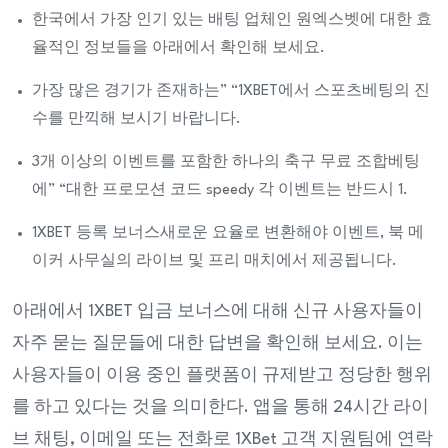
한국에서 가장 인기 있는 배팅 업체인 원엑스벳에 대한 효
율적인 정보들을 아래에서 확인해 보세요.
가장 많은 경기가 존재하는” “1XBET에서 스포츠베팅의 진
수를 만끽해 보시기 바랍니다.
3개 이상의 이벤트를 포함한 하나의 축구 무료 조합베팅
에” “대한 프로모션 코드 speedy 각 이벤트는 반드시 1.
1XBET 등록 보너스새로운 요율로 변환해야 이벤트, 북 메
이커 사무실의 라이브 및 프리 매치에서 제공됩니다.
아래에서 1XBET 입금 보너스에 대해 신규 사용자들이
자주 묻는 질문들에 대한 답변을 확인해 보세요. 이는
사용자들이 이용 중인 플랫폼이 규제받고 정당한 행위
를 하고 있다는 것을 의미한다. 앱을 통해 24시간 라이
브 채팅, 이메일 또는 전화로 1XBet 고객 지원팀에 연락