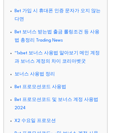
Bet 가입 시 휴대폰 인증 문자가 오지 않는
다면
Bet 보너스 받는법 출금 롤링조건 등 사용
법 총정리 Trading News
“1xbet 보너스 사용법 알아보기 메인 계정
과 보너스 계정의 차이 코리아벳굿
보너스 사용법 정리
Bet 프로모션코드 사용법
Bet 프로모션코드 및 보너스 계정 사용법
2024
X2 수요일 프로모션