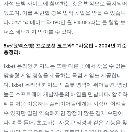
사설 도박 사이트에 참여하는 것은 법적으로 금지되어
있으며, 이를 위반할 경우 법적 처벌을 받을 수 있습니
다. 0%” “리베이트와 190만 원 + 150FS라는 큰 웰컴 보
너스 혜택까지 받아볼 수 있다.
Bet(원엑스벳) 프로모션 코드와” “사용법 – 2024년 기준
총정리!
1xbet 온라인 카지노는 또한 다른 곳에서 찾을 수 없는
맞춤형 게임 경험을 제공하는 독점 게임도 제공합니
다. 1xbet 온라인 카지노의 슬롯 영역에 뛰어들면, 명성
높은 소프트웨어 개발자들의 배열을 만납니다. 암호화
폐를 처음 이용하는 플레이어들에게는 시작이 어려울
수 있지만 일단 익숙해지면 장점이 많은 결제 수단이
다. 예를 들어, 초보자는 사용 편의성과 같은 기능을 찾