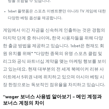
팅을 조합할 수 있습니다.
1xbet 플랫폼은 스포츠 이벤트뿐만 아니라 TV 게임에 대한
다양한 베팅 옵션을 제공합니다.
게임에서 이긴 자금을 신속하게 인출하는 것은 경험의
마지막 단계 중 하나이며, 한국 사용자들을 위해 다양
한 출금 방법을 제공하고 있습니다. 1xbet은 현재도 회
원 유치를 위해” “다양한 종목의 유명 스포츠 클럽 및
리그와 공식 파트너십 계약을 맺는 마케팅 행보를 보이
고 있는데요. 현재 대부분의 전 세계 북메이커 리뷰 사
이트에서 5위권 내에 위치하고 있으며 아시아 베팅 시
장 한정으로는 독보적인 점유율을 차지하고 있습니다.
“wager 보너스 사용법 알아보기 – 메인 계정과
보너스 계정의 차이