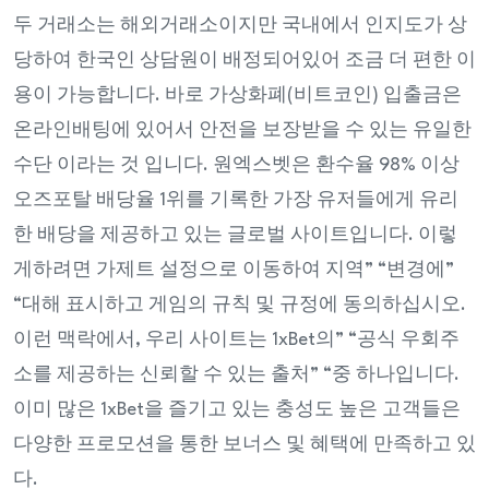
두 거래소는 해외거래소이지만 국내에서 인지도가 상
당하여 한국인 상담원이 배정되어있어 조금 더 편한 이
용이 가능합니다. 바로 가상화폐(비트코인) 입출금은
온라인배팅에 있어서 안전을 보장받을 수 있는 유일한
수단 이라는 것 입니다. 원엑스벳은 환수율 98% 이상
오즈포탈 배당율 1위를 기록한 가장 유저들에게 유리
한 배당을 제공하고 있는 글로벌 사이트입니다. 이렇
게하려면 가제트 설정으로 이동하여 지역” “변경에”
“대해 표시하고 게임의 규칙 및 규정에 동의하십시오.
이런 맥락에서, 우리 사이트는 1xBet의” “공식 우회주
소를 제공하는 신뢰할 수 있는 출처” “중 하나입니다.
이미 많은 1xBet을 즐기고 있는 충성도 높은 고객들은
다양한 프로모션을 통한 보너스 및 혜택에 만족하고 있
다.