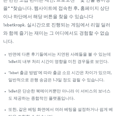
는 반면 고급 펀터는 제안, 프로모션” “및 인출 용이성
을” “찾습니다. 웹사이트에 접속한 후, 홈페이지 상단
이나 하단에서 해당 버튼을 찾을 수 있습니다
1xbetkrapk. 실시간으로 진행되는 게임에서 리얼 딜러
와 함께 즐기는 재미는 그 어디에서도 경험할 수 없습
니다.
반면에 다른 후기들에서는 지연된 사례들을 볼 수 있는데
1xBet의 내부 처리 시간이 영향을 미친 경우들로 보인다.
‘1xbet 출금 방법’에 따라 출금 소요 시간은 차이가 있으며,
일반적으로 은행 송금은 1-3일 정도 걸릴 수 있습니다.
1xBet은 단순한 북메이커뿐만 아니라 이 서비스의 보너스
도 제공하는 종합적인 플랫폼입니다.
또한, 같은 베팅 화면에서 여러 베팅을 설정하거나 쉽게 베