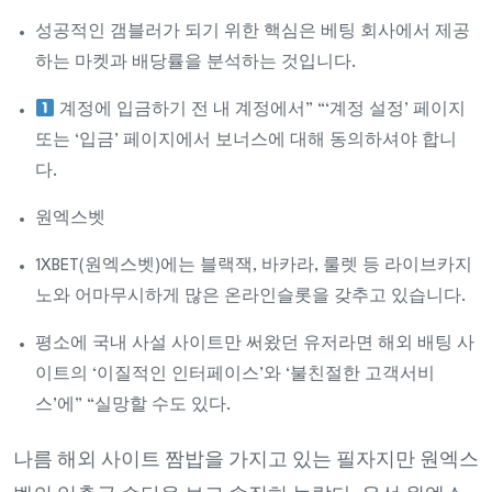
성공적인 갬블러가 되기 위한 핵심은 베팅 회사에서 제공
하는 마켓과 배당률을 분석하는 것입니다.
계정에 입금하기 전 내 계정에서” “‘계정 설정’ 페이지
또는 ‘입금’ 페이지에서 보너스에 대해 동의하셔야 합니
다.
원엑스벳
1XBET(원엑스벳)에는 블랙잭, 바카라, 룰렛 등 라이브카지
노와 어마무시하게 많은 온라인슬롯을 갖추고 있습니다.
평소에 국내 사설 사이트만 써왔던 유저라면 해외 배팅 사
이트의 ‘이질적인 인터페이스’와 ‘불친절한 고객서비
스’에” “실망할 수도 있다.
나름 해외 사이트 짬밥을 가지고 있는 필자지만 원엑스