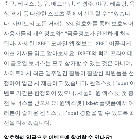
축구, 테니스, 농구, 배드민턴, F1 경주, 야구, 레슬링, 육
상 경기 등 다양한 스포츠 중에서 선택할 수” “있습니
다. 사이트의 모든 거래는 SSL 암호화를 통해 보호되어
사용자들의 개인정보와” “금융정보가 안전하게 처리
된다. 자세한 1XBET 모바일 앱 정보는 1XBET 어플리케
이션 기사를 읽고 알아보세요. 1XBET의 럭키 프라이데
이 금요일 보너스는 모두 참가할 수 있는 것은 아니며,
사이트에서 최근 일주일간 활동이 활발한 회원들을 선
정하여 입금 시 제공하고 있습니다. 원엑스벳 | 1xbet 이
벤트 기간은 한정되어 있으니, 서둘러 원 엑스 벳 첫 충
전 보너스를 받으세요! 원엑스벳 | 1xbet 플랫폼에서 여
러분이 즐거운 원엑스벳 | 1xbet 경험을 할 수 있도록 최
선을 다하겠습니다.
암호화폐 입금으로 이벤트에 참여할 수 있나요?