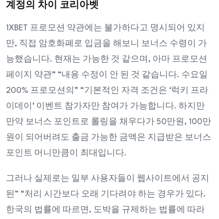
계정의 차이 코리아벳
1XBET 프로모션 약관에는 불가하다고 명시되어 있지
만, 직접 암호화폐로 입금을 해보니 보너스 수령이 가
능했습니다. 현재는 가능한 것 같으며, 아마 프로모션
페이지 약관” “내용 수정이 안 된 것 같습니다. 수요일
200% 프로모션의” “기본적인 자격 조건은 ‘럭키 프라
이데이‘ 이벤트 참가자만 참여가 가능합니다. 하지만
만약 보너스 포인트로 롤링을 채우다가 50만원, 100만
원이 되어버려도 출금 가능한 금액은 지급받은 보너스
포인트 머니만큼이 최대입니다.
그러나 실제로는 일부 사용자들이 웹사이트에서 공지
된” “처리 시간보다 오래 기다려야 하는 경우가 있다.
한국의 법률에 따르면, 도박을 규제하는 법률에 따라