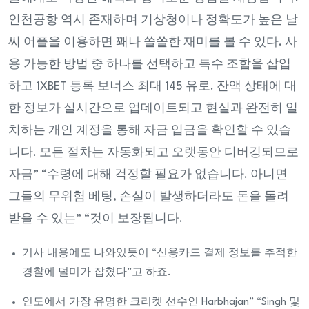
인천공항 역시 존재하며 기상청이나 정확도가 높은 날
씨 어플을 이용하면 꽤나 쏠쏠한 재미를 볼 수 있다. 사
용 가능한 방법 중 하나를 선택하고 특수 조합을 삽입
하고 1XBET 등록 보너스 최대 145 유로. 잔액 상태에 대
한 정보가 실시간으로 업데이트되고 현실과 완전히 일
치하는 개인 계정을 통해 자금 입금을 확인할 수 있습
니다. 모든 절차는 자동화되고 오랫동안 디버깅되므로
자금” “수령에 대해 걱정할 필요가 없습니다. 아니면
그들의 무위험 베팅, 손실이 발생하더라도 돈을 돌려
받을 수 있는” “것이 보장됩니다.
기사 내용에도 나와있듯이 “신용카드 결제 정보를 추적한
경찰에 덜미가 잡혔다”고 하죠.
인도에서 가장 유명한 크리켓 선수인 Harbhajan” “Singh 및