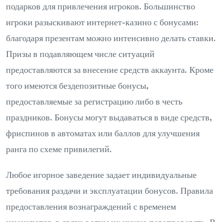
подарков для привлечения игроков. Большинство
игроки разыскивают интернет-казино с бонусами:
благодаря презентам можно интенсивно делать ставки.
Призы в подавляющем числе ситуаций
предоставляются за внесение средств аккаунта. Кроме
того имеются бездепозитные бонусы,
предоставляемые за регистрацию либо в честь
праздников. Бонусы могут выдаваться в виде средств,
фриспинов в автоматах или баллов для улучшения
ранга по схеме привилегий.
Любое игорное заведение задает индивидуальные
требования раздачи и эксплуатации бонусов. Правила
предоставления вознаграждений с временем