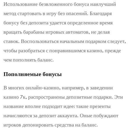
Использование безвложенного бонуса наилучший
метод стартовать в игру без опасений. Благодаря
бонусу без депозита удается определенное время
вращать барабаны игровых автоматов, не делая
ставок. Воспользоваться начальным подарком следует,
чтобы разобраться с понравившимся казино, прежде
чем пополнять баланс.
Пополняемые бонусы
В многих онлайн-казино, например, в заведении
казино 7к, распространены депозитные подарки. Эти
название вполне подходит идее: такие презенты
начисляются за депозит аккаунта. Оные побуждают
игроков депонировать средства на баланс.