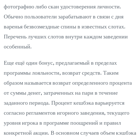
фотографию либо скан удостоверения личности.
Обычно пользователи зарабатывают в связи с дня
варенья безвозмездные спины в известных слотах.
Перечень лучших слотов внутри каждом заведении
особенный.
Еще ещё один бонус, предлагаемый в пределах
программы лояльности, возврат средств. Таким
образом называется возврат определенного процента
от суммы денег, затраченных на пари в течение
заданного периода. Процент кешбэка варьируется
согласно регламентов игорного заведения, текущего
уровня игрока в программе поощрений и правил
конкретной акции. В основном случаев объем кэшбэка