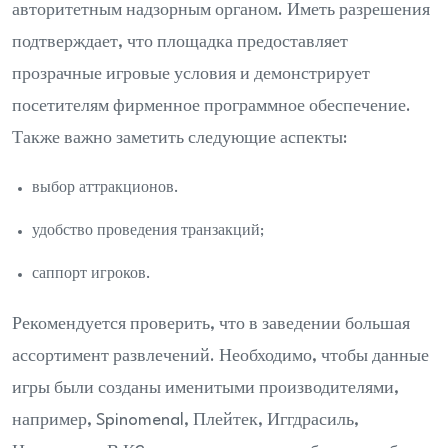
авторитетным надзорным органом. Иметь разрешения
подтверждает, что площадка предоставляет
прозрачные игровые условия и демонстрирует
посетителям фирменное программное обеспечение.
Также важно заметить следующие аспекты:
выбор аттракционов.
удобство проведения транзакций;
саппорт игроков.
Рекомендуется проверить, что в заведении большая
ассортимент развлечений. Необходимо, чтобы данные
игры были созданы именитыми производителями,
например, Spinomenal, Плейтек, Иггдрасиль,