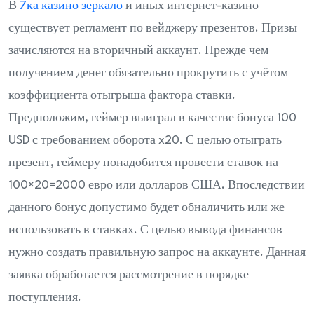
В
7ка казино зеркало
и иных интернет-казино
существует регламент по вейджеру презентов. Призы
зачисляются на вторичный аккаунт. Прежде чем
получением денег обязательно прокрутить с учётом
коэффициента отыгрыша фактора ставки.
Предположим, геймер выиграл в качестве бонуса 100
USD с требованием оборота x20. С целью отыграть
презент, геймеру понадобится провести ставок на
100×20=2000 евро или долларов США. Впоследствии
данного бонус допустимо будет обналичить или же
использовать в ставках. С целью вывода финансов
нужно создать правильную запрос на аккаунте. Данная
заявка обработается рассмотрение в порядке
поступления.