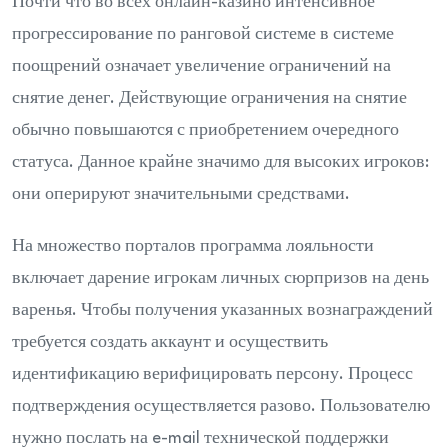
Почти что во всех онлайн-казино интенсивное
прогрессирование по ранговой системе в системе
поощрений означает увеличение ограничений на
снятие денег. Действующие ограничения на снятие
обычно повышаются с приобретением очередного
статуса. Данное крайне значимо для высоких игроков:
они оперируют значительными средствами.
На множество порталов программа лояльности
включает дарение игрокам личных сюрпризов на день
варенья. Чтобы получения указанных вознаграждений
требуется создать аккаунт и осуществить
идентификацию верифицировать персону. Процесс
подтверждения осуществляется разово. Пользователю
нужно послать на e-mail технической поддержки