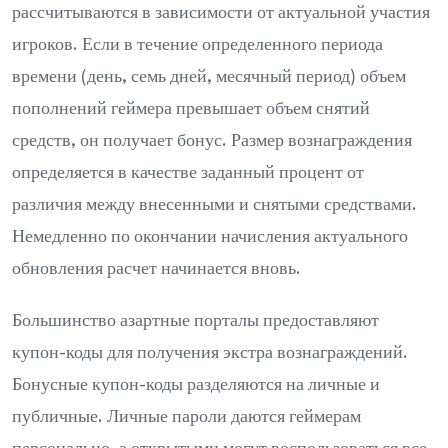
рассчитываются в зависимости от актуальной участия
игроков. Если в течение определенного периода
времени (день, семь дней, месячный период) объем
пополнений геймера превышает объем снятий
средств, он получает бонус. Размер вознаграждения
определяется в качестве заданный процент от
различия между внесенными и снятыми средствами.
Немедленно по окончании начисления актуального
обновления расчет начинается вновь.
Большинство азартные порталы предоставляют
купон-коды для получения экстра вознаграждений.
Бонусные купон-коды разделяются на личные и
публичные. Личные пароли даются геймерам