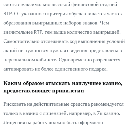
слоты с максимально высокой финансовой отдачей
RTP. От указанного критерия обуславливается частота
образования выигрышных наборов знаков. Чем
значительнее RTP, тем выше количество выигрышей.
Самостоятельно отслеживать ход выполнения условий
акций не нужно: вся нужная сведения представлена в
персональном кабинете. Одновременно разрешается
активировать не более единственного подарка.
Каким образом отыскать наилучшее казино,
предоставляющее привилегии
Рисковать на действительные средства рекомендуется
только в казино с лицензией, например, в 7к казино.
Лицензия на работу должно быть оформлено