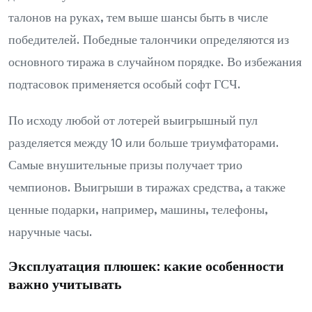
талонов на руках, тем выше шансы быть в числе
победителей. Победные талончики определяются из
основного тиража в случайном порядке. Во избежания
подтасовок применяется особый софт ГСЧ.
По исходу любой от лотерей выигрышный пул
разделяется между 10 или больше триумфаторами.
Самые внушительные призы получает трио
чемпионов. Выигрыши в тиражах средства, а также
ценные подарки, например, машины, телефоны,
наручные часы.
Эксплуатация плюшек: какие особенности
важно учитывать