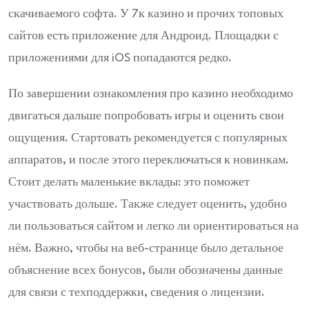
скачиваемого софта. У 7к казино и прочих топовых
сайтов есть приложение для Андроид. Площадки с
приложениями для iOS попадаются редко.
По завершении ознакомления про казино необходимо
двигаться дальше попробовать игры и оценить свои
ощущения. Стартовать рекомендуется с популярных
аппаратов, и после этого переключаться к новинкам.
Стоит делать маленькие вклады: это поможет
участвовать дольше. Также следует оценить, удобно
ли пользоваться сайтом и легко ли ориентироваться на
нём. Важно, чтобы на веб-странице было детальное
объяснение всех бонусов, были обозначены данные
для связи с техподдержки, сведения о лицензии.