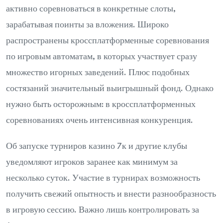
активно соревноваться в конкретные слоты,
зарабатывая поинты за вложения. Широко
распространены кроссплатформенные соревнования
по игровым автоматам, в которых участвует сразу
множество игорных заведений. Плюс подобных
состязаний значительный выигрышный фонд. Однако
нужно быть осторожным: в кроссплатформенных
соревнованиях очень интенсивная конкуренция.
Об запуске турниров казино 7к и другие клубы
уведомляют игроков заранее как минимум за
несколько суток. Участие в турнирах возможность
получить свежий опытность и внести разнообразность
в игровую сессию. Важно лишь контролировать за