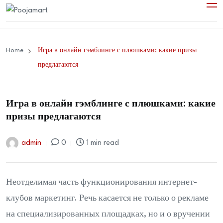
Home
Игра в онлайн гэмблинге с плюшками: какие призы
предлагаются
Игра в онлайн гэмблинге с плюшками: какие
призы предлагаются
admin
0
1 min read
Неотделимая часть функционирования интернет-
клубов маркетинг. Речь касается не только о рекламе
на специализированных площадках, но и о вручении