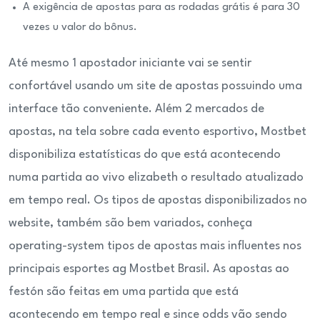
A exigência de apostas para as rodadas grátis é para 30
vezes u valor do bônus.
Até mesmo 1 apostador iniciante vai se sentir
confortável usando um site de apostas possuindo uma
interface tão conveniente. Além 2 mercados de
apostas, na tela sobre cada evento esportivo, Mostbet
disponibiliza estatísticas do que está acontecendo
numa partida ao vivo elizabeth o resultado atualizado
em tempo real. Os tipos de apostas disponibilizados no
website, também são bem variados, conheça
operating-system tipos de apostas mais influentes nos
principais esportes ag Mostbet Brasil. As apostas ao
festón são feitas em uma partida que está
acontecendo em tempo real e since odds vão sendo