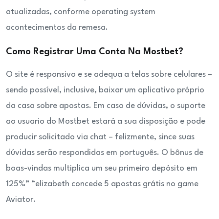
atualizadas, conforme operating system
acontecimentos da remesa.
Como Registrar Uma Conta Na Mostbet?
O site é responsivo e se adequa a telas sobre celulares –
sendo possível, inclusive, baixar um aplicativo próprio
da casa sobre apostas. Em caso de dúvidas, o suporte
ao usuario do Mostbet estará a sua disposição e pode
producir solicitado via chat – felizmente, since suas
dúvidas serão respondidas em português. O bônus de
boas-vindas multiplica um seu primeiro depósito em
125%” “elizabeth concede 5 apostas grátis no game
Aviator.