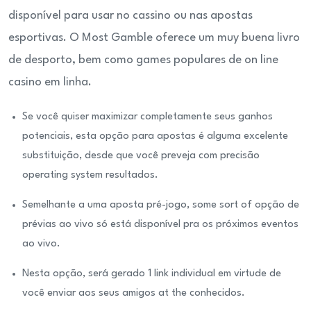
disponível para usar no cassino ou nas apostas
esportivas. O Most Gamble oferece um muy buena livro
de desporto, bem como games populares de on line
casino em linha.
Se você quiser maximizar completamente seus ganhos
potenciais, esta opção para apostas é alguma excelente
substituição, desde que você preveja com precisão
operating system resultados.
Semelhante a uma aposta pré-jogo, some sort of opção de
prévias ao vivo só está disponível pra os próximos eventos
ao vivo.
Nesta opção, será gerado 1 link individual em virtude de
você enviar aos seus amigos at the conhecidos.