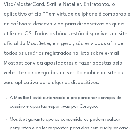
Visa/MasterCard, Skrill e Neteller. Entretanto, o
aplicativo oficial” “em virtude de Iphone é comparable
ao software desenvolvido para dispositivos os quais
utilizam IOS. Todos os bônus estão disponíveis no site
oficial do MostBet e, em geral, são enviados afin de
todos os usuários registrados na lista sobre e-mail.
Mostbet convida apostadores a fazer apostas pelo
web-site no navegador, na versão mobile do site ou
zero aplicativo para algunos dispositivos.
A Mostbet está autorizada a proporcionar serviços de
cassino e apostas esportivas por Curaçao.
Mostbet garante que os consumidores podem realizar
perguntas e obter respostas para elas sem qualquer caso.