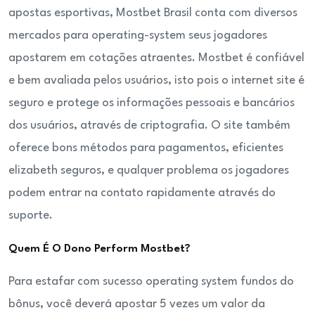
apostas esportivas, Mostbet Brasil conta com diversos
mercados para operating-system seus jogadores
apostarem em cotações atraentes. Mostbet é confiável
e bem avaliada pelos usuários, isto pois o internet site é
seguro e protege os informações pessoais e bancários
dos usuários, através de criptografia. O site também
oferece bons métodos para pagamentos, eficientes
elizabeth seguros, e qualquer problema os jogadores
podem entrar na contato rapidamente através do
suporte.
Quem É O Dono Perform Mostbet?
Para estafar com sucesso operating system fundos do
bônus, você deverá apostar 5 vezes um valor da