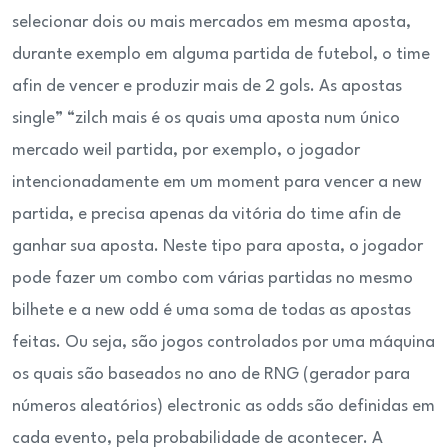
selecionar dois ou mais mercados em mesma aposta,
durante exemplo em alguma partida de futebol, o time
afin de vencer e produzir mais de 2 gols. As apostas
single” “zilch mais é os quais uma aposta num único
mercado weil partida, por exemplo, o jogador
intencionadamente em um moment para vencer a new
partida, e precisa apenas da vitória do time afin de
ganhar sua aposta. Neste tipo para aposta, o jogador
pode fazer um combo com várias partidas no mesmo
bilhete e a new odd é uma soma de todas as apostas
feitas. Ou seja, são jogos controlados por uma máquina
os quais são baseados no ano de RNG (gerador para
números aleatórios) electronic as odds são definidas em
cada evento, pela probabilidade de acontecer. A