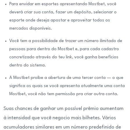
Para envidar em esportes apresentando Mostbet, você
deverá criar sua conta, fazer um depósito, selecionar o
esporte onde deseja apostar e aproveitar todos os
mercados disponíveis.
Você tem a possibilidade de trazer um número ilimitado de
pessoas para dentro do Mostbet e, para cada cadastro
concretizado através do teu link, você ganha benefícios
dentro do sistema.
A Mostbet proíbe a abertura de uma tercer conta — o que
significa os quais se você apresenta atualmente uma conta
Mostbet, você não tem permissão pra criar outra conta.
Suas chances de ganhar um possível prêmio aumentam
à intensidad que você negocio mais bilhetes. Vários
acumuladores similares em um número predefinido de