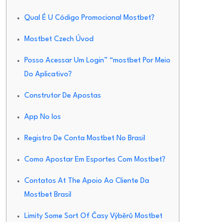
Qual É U Código Promocional Mostbet?
Mostbet Czech Úvod
Posso Acessar Um Login” “mostbet Por Meio
Do Aplicativo?
Construtor De Apostas
App No Ios
Registro De Conta Mostbet No Brasil
Como Apostar Em Esportes Com Mostbet?
Contatos At The Apoio Ao Cliente Da
Mostbet Brasil
Limity Some Sort Of Časy Výběrů Mostbet