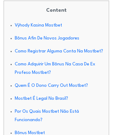
Content
Výhody Kasina Mostbet
Bônus Afin De Novos Jogadores
Como Registrar Alguma Conta Na Mostbet?
Como Adquirir Um Bônus Na Casa De Ex
Profeso Mostbet?
Quem É O Dono Carry Out Mostbet?
Mostbet É Legal No Brasil?
Por Os Quais Mostbet Não Está
Funcionando?
Bônus Mostbet