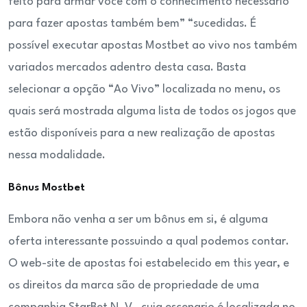
feito para armar você com o conhecimento necessário
para fazer apostas também bem” “sucedidas. É
possível executar apostas Mostbet ao vivo nos também
variados mercados adentro desta casa. Basta
selecionar a opção “Ao Vivo” localizada no menu, os
quais será mostrada alguma lista de todos os jogos que
estão disponíveis para a new realização de apostas
nessa modalidade.
Bônus Mostbet
Embora não venha a ser um bônus em si, é alguma
oferta interessante possuindo a qual podemos contar.
O web-site de apostas foi estabelecido em this year, e
os direitos da marca são de propriedade de uma