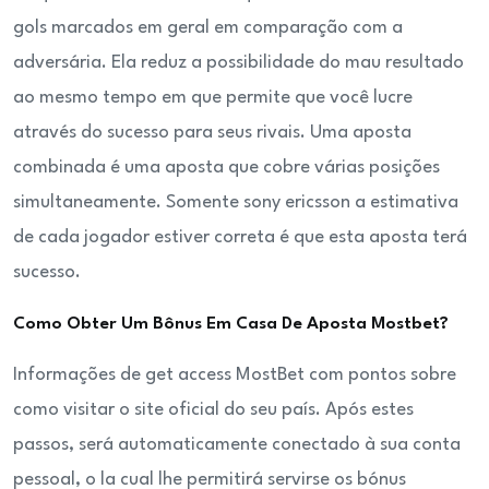
gols marcados em geral em comparação com a
adversária. Ela reduz a possibilidade do mau resultado
ao mesmo tempo em que permite que você lucre
através do sucesso para seus rivais. Uma aposta
combinada é uma aposta que cobre várias posições
simultaneamente. Somente sony ericsson a estimativa
de cada jogador estiver correta é que esta aposta terá
sucesso.
Como Obter Um Bônus Em Casa De Aposta Mostbet?
Informações de get access MostBet com pontos sobre
como visitar o site oficial do seu país. Após estes
passos, será automaticamente conectado à sua conta
pessoal, o la cual lhe permitirá servirse os bónus