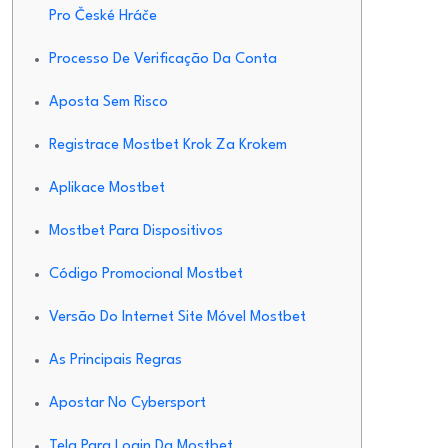
Pro České Hráče
Processo De Verificação Da Conta
Aposta Sem Risco
Registrace Mostbet Krok Za Krokem
Aplikace Mostbet
Mostbet Para Dispositivos
Código Promocional Mostbet
Versão Do Internet Site Móvel Mostbet
As Principais Regras
Apostar No Cybersport
Tela Para Login Da Mostbet