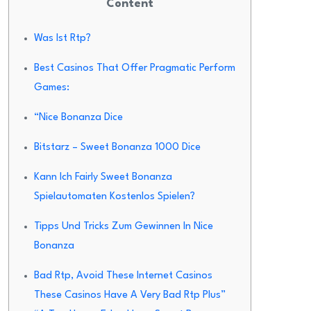
Content
Was Ist Rtp?
Best Casinos That Offer Pragmatic Perform
Games:
“Nice Bonanza Dice
Bitstarz – Sweet Bonanza 1000 Dice
Kann Ich Fairly Sweet Bonanza
Spielautomaten Kostenlos Spielen?
Tipps Und Tricks Zum Gewinnen In Nice
Bonanza
Bad Rtp, Avoid These Internet Casinos
These Casinos Have A Very Bad Rtp Plus”