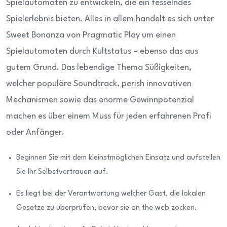
Spielautomaten zu entwickeln, die ein fesselndes
Spielerlebnis bieten. Alles in allem handelt es sich unter
Sweet Bonanza von Pragmatic Play um einen
Spielautomaten durch Kultstatus – ebenso das aus
gutem Grund. Das lebendige Thema Süßigkeiten,
welcher populäre Soundtrack, perish innovativen
Mechanismen sowie das enorme Gewinnpotenzial
machen es über einem Muss für jeden erfahrenen Profi
oder Anfänger.
Beginnen Sie mit dem kleinstmöglichen Einsatz und aufstellen
Sie Ihr Selbstvertrauen auf.
Es liegt bei der Verantwortung welcher Gast, die lokalen
Gesetze zu überprüfen, bevor sie on the web zocken.