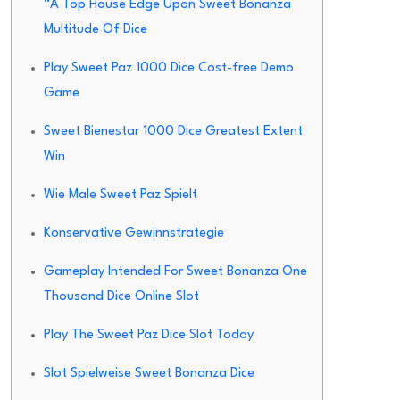
“A Top House Edge Upon Sweet Bonanza
Multitude Of Dice
Play Sweet Paz 1000 Dice Cost-free Demo
Game
Sweet Bienestar 1000 Dice Greatest Extent
Win
Wie Male Sweet Paz Spielt
Konservative Gewinnstrategie
Gameplay Intended For Sweet Bonanza One
Thousand Dice Online Slot
Play The Sweet Paz Dice Slot Today
Slot Spielweise Sweet Bonanza Dice