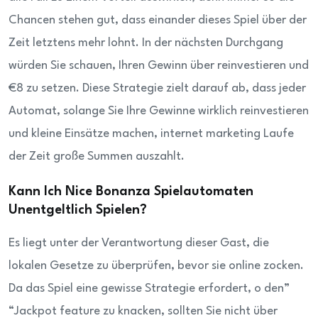
Chancen stehen gut, dass einander dieses Spiel über der
Zeit letztens mehr lohnt. In der nächsten Durchgang
würden Sie schauen, Ihren Gewinn über reinvestieren und
€8 zu setzen. Diese Strategie zielt darauf ab, dass jeder
Automat, solange Sie Ihre Gewinne wirklich reinvestieren
und kleine Einsätze machen, internet marketing Laufe
der Zeit große Summen auszahlt.
Kann Ich Nice Bonanza Spielautomaten
Unentgeltlich Spielen?
Es liegt unter der Verantwortung dieser Gast, die
lokalen Gesetze zu überprüfen, bevor sie online zocken.
Da das Spiel eine gewisse Strategie erfordert, o den”
“Jackpot feature zu knacken, sollten Sie nicht über