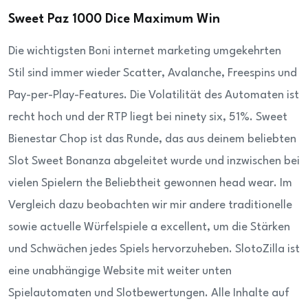
Sweet Paz 1000 Dice Maximum Win
Die wichtigsten Boni internet marketing umgekehrten
Stil sind immer wieder Scatter, Avalanche, Freespins und
Pay-per-Play-Features. Die Volatilität des Automaten ist
recht hoch und der RTP liegt bei ninety six, 51%. Sweet
Bienestar Chop ist das Runde, das aus deinem beliebten
Slot Sweet Bonanza abgeleitet wurde und inzwischen bei
vielen Spielern the Beliebtheit gewonnen head wear. Im
Vergleich dazu beobachten wir mir andere traditionelle
sowie actuelle Würfelspiele a excellent, um die Stärken
und Schwächen jedes Spiels hervorzuheben. SlotoZilla ist
eine unabhängige Website mit weiter unten
Spielautomaten und Slotbewertungen. Alle Inhalte auf