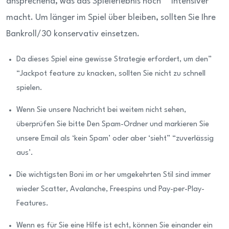
ansprechend, was das Spielerlebnis noch” “intensiver
macht. Um länger im Spiel über bleiben, sollten Sie Ihre
Bankroll/30 konservativ einsetzen.
Da dieses Spiel eine gewisse Strategie erfordert, um den”
“Jackpot feature zu knacken, sollten Sie nicht zu schnell
spielen.
Wenn Sie unsere Nachricht bei weitem nicht sehen,
überprüfen Sie bitte Den Spam-Ordner und markieren Sie
unsere Email als ‘kein Spam’ oder aber ‘sieht” “zuverlässig
aus’.
Die wichtigsten Boni im or her umgekehrten Stil sind immer
wieder Scatter, Avalanche, Freespins und Pay-per-Play-
Features.
Wenn es für Sie eine Hilfe ist echt, können Sie einander ein