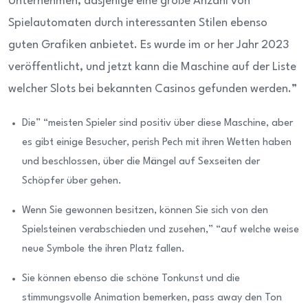
Unternehmen, dasjenige eine große Anzahl von
Spielautomaten durch interessanten Stilen ebenso
guten Grafiken anbietet. Es wurde im or her Jahr 2023
veröffentlicht, und jetzt kann die Maschine auf der Liste
welcher Slots bei bekannten Casinos gefunden werden.”
Die” “meisten Spieler sind positiv über diese Maschine, aber
es gibt einige Besucher, perish Pech mit ihren Wetten haben
und beschlossen, über die Mängel auf Sexseiten der
Schöpfer über gehen.
Wenn Sie gewonnen besitzen, können Sie sich von den
Spielsteinen verabschieden und zusehen,” “auf welche weise
neue Symbole the ihren Platz fallen.
Sie können ebenso die schöne Tonkunst und die
stimmungsvolle Animation bemerken, pass away den Ton