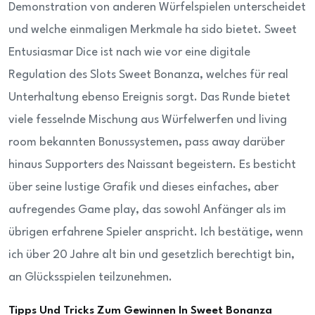
Demonstration von anderen Würfelspielen unterscheidet
und welche einmaligen Merkmale ha sido bietet. Sweet
Entusiasmar Dice ist nach wie vor eine digitale
Regulation des Slots Sweet Bonanza, welches für real
Unterhaltung ebenso Ereignis sorgt. Das Runde bietet
viele fesselnde Mischung aus Würfelwerfen und living
room bekannten Bonussystemen, pass away darüber
hinaus Supporters des Naissant begeistern. Es besticht
über seine lustige Grafik und dieses einfaches, aber
aufregendes Game play, das sowohl Anfänger als im
übrigen erfahrene Spieler anspricht. Ich bestätige, wenn
ich über 20 Jahre alt bin und gesetzlich berechtigt bin,
an Glücksspielen teilzunehmen.
Tipps Und Tricks Zum Gewinnen In Sweet Bonanza