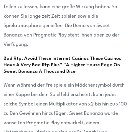
fallen zu lassen, kann eine große Wirkung haben. So
können Sie lange zeit Zeit spielen sowie die
Spielatmosphäre genießen. Die Demo von Sweet
Bonanza von Pragmatic Play steht Ihnen oben zu der
Verfügung.
Bad Rtp, Avoid These Internet Casinos These Casinos
Have A Very Bad Rtp Plus” “A Higher House Edge On
Sweet Bonanza A Thousand Dice
Wenn während der Freispiele ein Mädchensymbol durch
einer Kappe bei dem Spielfeld erscheint, kann jedes
solche Symbol einen Multiplikator von x2 bis hin zu x100
zu Den Gewinnen hinzufügen. Sweet Bonanza wurde
vonseiten Pragmatic Play entwickelt, einem