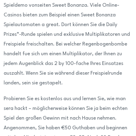
Spieldemo vonseiten Sweet Bonanza. Viele Online-
Casinos bieten zum Beispiel einen Sweet Bonanza
Spielautomaten a great. Dort können Sie die Daily
Prizes“-Runde spielen und exklusive Multiplikatoren und
Freispiele freischalten. Bei welcher Regenbogenbombe
handelt fue sich um einen Multiplikator, der Ihnen zu
jedem Augenblick das 2 by 100-fache Ihres Einsatzes
auszahlt. Wenn Sie sie während dieser Freispielrunde
landen, sein sie gestapelt.
Probieren Sie es kostenlos aus und lernen Sie, wie man
sera hackt – möglicherweise können Sie ja beim echten
Spiel den großen Gewinn mit nach Hause nehmen.
Angenommen, Sie haben €50 Guthaben und beginnen