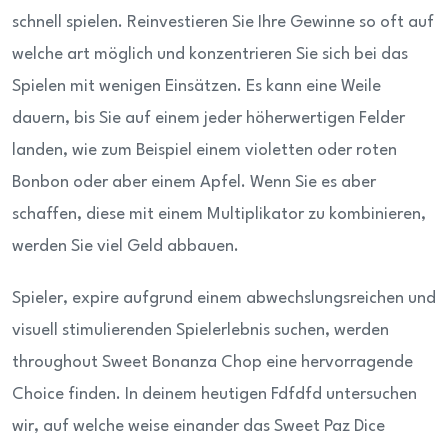
schnell spielen. Reinvestieren Sie Ihre Gewinne so oft auf
welche art möglich und konzentrieren Sie sich bei das
Spielen mit wenigen Einsätzen. Es kann eine Weile
dauern, bis Sie auf einem jeder höherwertigen Felder
landen, wie zum Beispiel einem violetten oder roten
Bonbon oder aber einem Apfel. Wenn Sie es aber
schaffen, diese mit einem Multiplikator zu kombinieren,
werden Sie viel Geld abbauen.
Spieler, expire aufgrund einem abwechslungsreichen und
visuell stimulierenden Spielerlebnis suchen, werden
throughout Sweet Bonanza Chop eine hervorragende
Choice finden. In deinem heutigen Fdfdfd untersuchen
wir, auf welche weise einander das Sweet Paz Dice