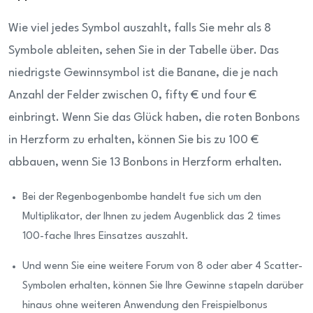
Wie viel jedes Symbol auszahlt, falls Sie mehr als 8
Symbole ableiten, sehen Sie in der Tabelle über. Das
niedrigste Gewinnsymbol ist die Banane, die je nach
Anzahl der Felder zwischen 0, fifty € und four €
einbringt. Wenn Sie das Glück haben, die roten Bonbons
in Herzform zu erhalten, können Sie bis zu 100 €
abbauen, wenn Sie 13 Bonbons in Herzform erhalten.
Bei der Regenbogenbombe handelt fue sich um den
Multiplikator, der Ihnen zu jedem Augenblick das 2 times
100-fache Ihres Einsatzes auszahlt.
Und wenn Sie eine weitere Forum von 8 oder aber 4 Scatter-
Symbolen erhalten, können Sie Ihre Gewinne stapeln darüber
hinaus ohne weiteren Anwendung den Freispielbonus