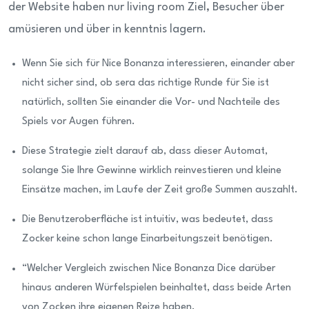
der Website haben nur living room Ziel, Besucher über
amüsieren und über in kenntnis lagern.
Wenn Sie sich für Nice Bonanza interessieren, einander aber
nicht sicher sind, ob sera das richtige Runde für Sie ist
natürlich, sollten Sie einander die Vor- und Nachteile des
Spiels vor Augen führen.
Diese Strategie zielt darauf ab, dass dieser Automat,
solange Sie Ihre Gewinne wirklich reinvestieren und kleine
Einsätze machen, im Laufe der Zeit große Summen auszahlt.
Die Benutzeroberfläche ist intuitiv, was bedeutet, dass
Zocker keine schon lange Einarbeitungszeit benötigen.
“Welcher Vergleich zwischen Nice Bonanza Dice darüber
hinaus anderen Würfelspielen beinhaltet, dass beide Arten
von Zocken ihre eigenen Reize haben.