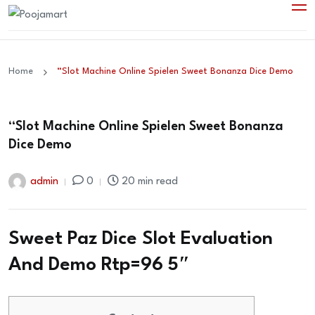
Home
“Slot Machine Online Spielen Sweet Bonanza Dice Demo
“Slot Machine Online Spielen Sweet Bonanza
Dice Demo
admin
0
20 min read
Sweet Paz Dice Slot Evaluation
And Demo Rtp=96 5″