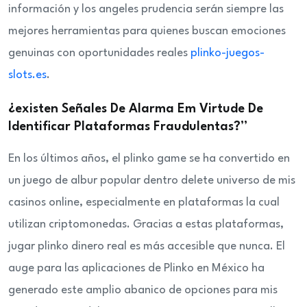
información y los angeles prudencia serán siempre las
mejores herramientas para quienes buscan emociones
genuinas con oportunidades reales
plinko-juegos-
slots.es
.
¿existen Señales De Alarma Em Virtude De
Identificar Plataformas Fraudulentas?”
En los últimos años, el plinko game se ha convertido en
un juego de albur popular dentro delete universo de mis
casinos online, especialmente en plataformas la cual
utilizan criptomonedas. Gracias a estas plataformas,
jugar plinko dinero real es más accesible que nunca. El
auge para las aplicaciones de Plinko en México ha
generado este amplio abanico de opciones para mis