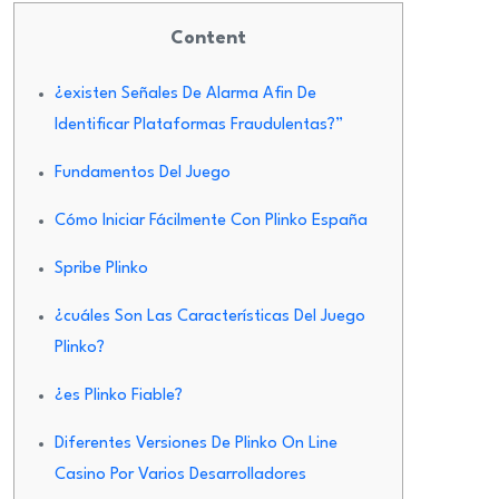
Content
¿existen Señales De Alarma Afin De
Identificar Plataformas Fraudulentas?”
Fundamentos Del Juego
Cómo Iniciar Fácilmente Con Plinko España
Spribe Plinko
¿cuáles Son Las Características Del Juego
Plinko?
¿es Plinko Fiable?
Diferentes Versiones De Plinko On Line
Casino Por Varios Desarrolladores