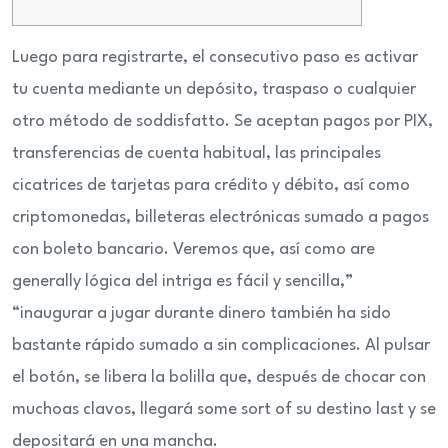
Luego para registrarte, el consecutivo paso es activar
tu cuenta mediante un depósito, traspaso o cualquier
otro método de soddisfatto. Se aceptan pagos por PIX,
transferencias de cuenta habitual, las principales
cicatrices de tarjetas para crédito y débito, así como
criptomonedas, billeteras electrónicas sumado a pagos
con boleto bancario. Veremos que, así como are
generally lógica del intriga es fácil y sencilla,”
“inaugurar a jugar durante dinero también ha sido
bastante rápido sumado a sin complicaciones. Al pulsar
el botón, se libera la bolilla que, después de chocar con
muchoas clavos, llegará some sort of su destino last y se
depositará en una mancha.