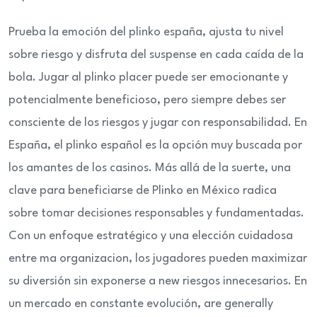
Prueba la emoción del plinko españa, ajusta tu nivel
sobre riesgo y disfruta del suspense en cada caída de la
bola. Jugar al plinko placer puede ser emocionante y
potencialmente beneficioso, pero siempre debes ser
consciente de los riesgos y jugar con responsabilidad. En
España, el plinko español es la opción muy buscada por
los amantes de los casinos. Más allá de la suerte, una
clave para beneficiarse de Plinko en México radica
sobre tomar decisiones responsables y fundamentadas.
Con un enfoque estratégico y una elección cuidadosa
entre ma organizacion, los jugadores pueden maximizar
su diversión sin exponerse a new riesgos innecesarios. En
un mercado en constante evolución, are generally