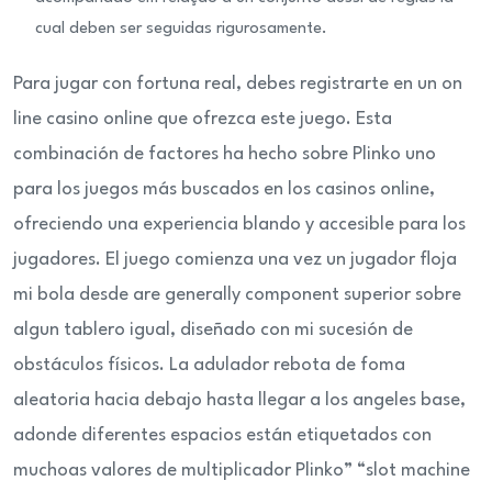
cual deben ser seguidas rigurosamente.
Para jugar con fortuna real, debes registrarte en un on
line casino online que ofrezca este juego. Esta
combinación de factores ha hecho sobre Plinko uno
para los juegos más buscados en los casinos online,
ofreciendo una experiencia blando y accesible para los
jugadores. El juego comienza una vez un jugador floja
mi bola desde are generally component superior sobre
algun tablero igual, diseñado con mi sucesión de
obstáculos físicos. La adulador rebota de foma
aleatoria hacia debajo hasta llegar a los angeles base,
adonde diferentes espacios están etiquetados con
muchoas valores de multiplicador Plinko” “slot machine