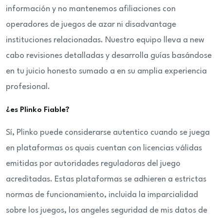
información y no mantenemos afiliaciones con
operadores de juegos de azar ni disadvantage
instituciones relacionadas. Nuestro equipo lleva a new
cabo revisiones detalladas y desarrolla guías basándose
en tu juicio honesto sumado a en su amplia experiencia
profesional.
¿es Plinko Fiable?
Sí, Plinko puede considerarse autentico cuando se juega
en plataformas os quais cuentan con licencias válidas
emitidas por autoridades reguladoras del juego
acreditadas. Estas plataformas se adhieren a estrictas
normas de funcionamiento, incluida la imparcialidad
sobre los juegos, los angeles seguridad de mis datos de