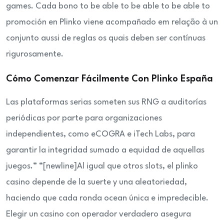
games. Cada bono to be able to be able to be able to
promoción en Plinko viene acompañado em relação à un
conjunto aussi de reglas os quais deben ser contínuas
rigurosamente.
Cómo Comenzar Fácilmente Con Plinko España
Las plataformas serias someten sus RNG a auditorías
periódicas por parte para organizaciones
independientes, como eCOGRA e iTech Labs, para
garantir la integridad sumado a equidad de aquellas
juegos.” “[newline]Al igual que otros slots, el plinko
casino depende de la suerte y una aleatoriedad,
haciendo que cada ronda ocean única e impredecible.
Elegir un casino con operador verdadero asegura