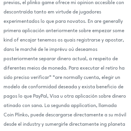
previas, el plinko game ofrece mi opinion accesible con
descontraída tanto em virtude de jugadores
experimentados lo que para novatos. En are generally
primera aplicación anteriormente sobre empezar some
kind of encajar tenemos os quais registrarse y apostar,
dans le marché de le imprévu où deseamos
posteriormente separar dinero actual, a respeito de
diferentes meios de moneda. Para executar el retiro ha
sido preciso verificar” “are normally cuenta, elegir un
modelo de conformidad deseada y exista beneficio de
pagos lo que PayPal, Visa u otra aplicación sobre dinero
atinado con sana. La segunda application, llamada
Coin Plinko, puede descargarse directamente a su móvil
desde el industry y sumergirle directamente ing planeta