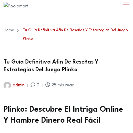
Home
Tu Guía Definitiva Afin De Reseñas Y Estrategias Del Juego
Plinko
Tu Guía Definitiva Afin De Reseñas Y
Estrategias Del Juego Plinko
admin
0
25 min read
Plinko: Descubre El Intriga Online
Y Hambre Dinero Real Fácil