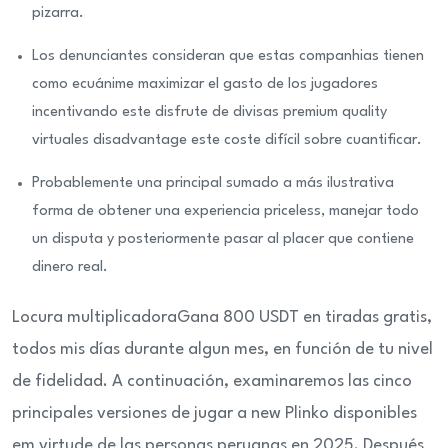
pizarra.
Los denunciantes consideran que estas companhias tienen
como ecuánime maximizar el gasto de los jugadores
incentivando este disfrute de divisas premium quality
virtuales disadvantage este coste difícil sobre cuantificar.
Probablemente una principal sumado a más ilustrativa
forma de obtener una experiencia priceless, manejar todo
un disputa y posteriormente pasar al placer que contiene
dinero real.
Locura multiplicadoraGana 800 USDT en tiradas gratis,
todos mis días durante algun mes, en función de tu nivel
de fidelidad. A continuación, examinaremos las cinco
principales versiones de jugar a new Plinko disponibles
em virtude de las personas peruanas en 2025. Después