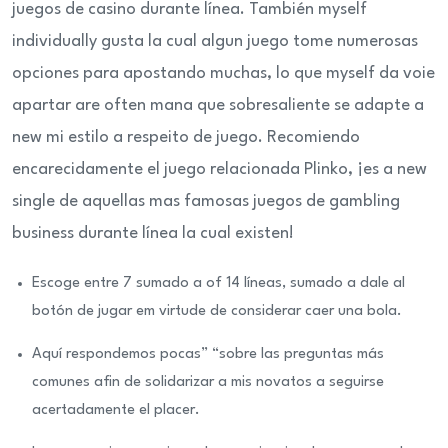
juegos de casino durante línea. También myself
individually gusta la cual algun juego tome numerosas
opciones para apostando muchas, lo que myself da voie
apartar are often mana que sobresaliente se adapte a
new mi estilo a respeito de juego. Recomiendo
encarecidamente el juego relacionada Plinko, ¡es a new
single de aquellas mas famosas juegos de gambling
business durante línea la cual existen!
Escoge entre 7 sumado a of 14 líneas, sumado a dale al
botón de jugar em virtude de considerar caer una bola.
Aquí respondemos pocas” “sobre las preguntas más
comunes afin de solidarizar a mis novatos a seguirse
acertadamente el placer.