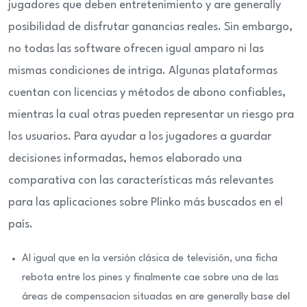
jugadores que deben entretenimiento y are generally
posibilidad de disfrutar ganancias reales. Sin embargo,
no todas las software ofrecen igual amparo ni las
mismas condiciones de intriga. Algunas plataformas
cuentan con licencias y métodos de abono confiables,
mientras la cual otras pueden representar un riesgo pra
los usuarios. Para ayudar a los jugadores a guardar
decisiones informadas, hemos elaborado una
comparativa con las características más relevantes
para las aplicaciones sobre Plinko más buscados en el
país.
Al igual que en la versión clásica de televisión, una ficha
rebota entre los pines y finalmente cae sobre una de las
áreas de compensacion situadas en are generally base del