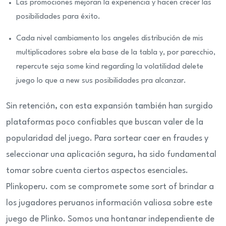
Las promociones mejoran la experiencia y hacen crecer las
posibilidades para éxito.
Cada nivel cambiamento los angeles distribución de mis
multiplicadores sobre ela base de la tabla y, por parecchio,
repercute seja some kind regarding la volatilidad delete
juego lo que a new sus posibilidades pra alcanzar.
Sin retención, con esta expansión también han surgido
plataformas poco confiables que buscan valer de la
popularidad del juego. Para sortear caer en fraudes y
seleccionar una aplicación segura, ha sido fundamental
tomar sobre cuenta ciertos aspectos esenciales.
Plinkoperu. com se compromete some sort of brindar a
los jugadores peruanos información valiosa sobre este
juego de Plinko. Somos una hontanar independiente de