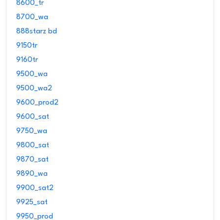
8600_tr
8700_wa
888starz bd
9150tr
9160tr
9500_wa
9500_wa2
9600_prod2
9600_sat
9750_wa
9800_sat
9870_sat
9890_wa
9900_sat2
9925_sat
9950_prod