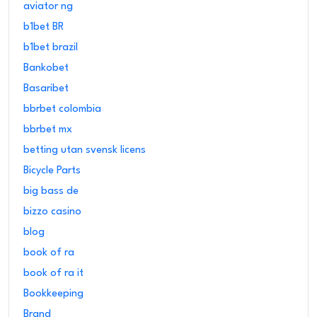
aviator ng
b1bet BR
b1bet brazil
Bankobet
Basaribet
bbrbet colombia
bbrbet mx
betting utan svensk licens
Bicycle Parts
big bass de
bizzo casino
blog
book of ra
book of ra it
Bookkeeping
Brand