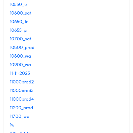
10550_tr
10600_sat
10650_tr
10655_pr
10700_sat
10800_prod
10800_wa
10900_wa
11-11-2025
11000prod2
11000prod3
11000prod4
11200_prod
11700_wa
1w