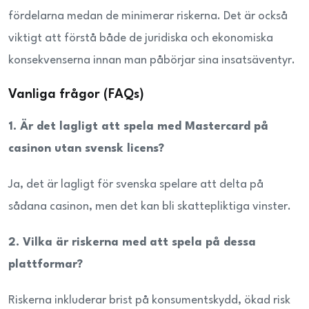
fördelarna medan de minimerar riskerna. Det är också
viktigt att förstå både de juridiska och ekonomiska
konsekvenserna innan man påbörjar sina insatsäventyr.
Vanliga frågor (FAQs)
1. Är det lagligt att spela med Mastercard på
casinon utan svensk licens?
Ja, det är lagligt för svenska spelare att delta på
sådana casinon, men det kan bli skattepliktiga vinster.
2. Vilka är riskerna med att spela på dessa
plattformar?
Riskerna inkluderar brist på konsumentskydd, ökad risk