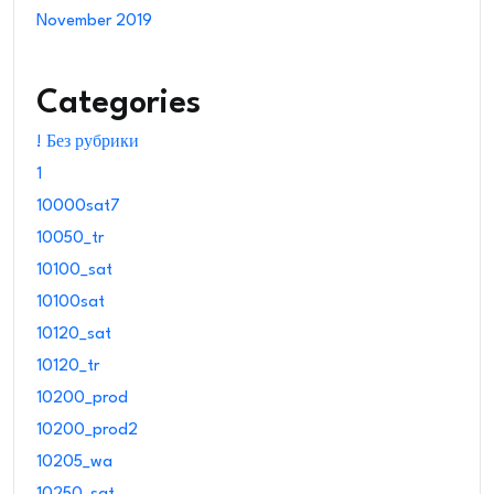
November 2019
Categories
! Без рубрики
1
10000sat7
10050_tr
10100_sat
10100sat
10120_sat
10120_tr
10200_prod
10200_prod2
10205_wa