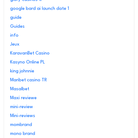
google bard ai launch date 1
guide
Guides
info
Jeux
KaravanBet Casino
Kasyno Online PL
king johnnie
Maribet casino TR
Masalbet
Maxi reviewe
mini-review
Mini-reviews
mombrand
mono brand