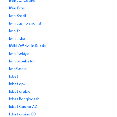
1Win AZ Casino
1Win Brasil
1win Brazil
1win casino spanish
1win fr
1win India
1WIN Official In Russia
1win Turkiye
1win uzbekistan
1winRussia
1xbet
1xbet apk
1xbet arabic
1xbet Bangladesh
1xbet Casino AZ
1xbet casino BD