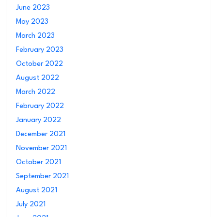
June 2023
May 2023
March 2023
February 2023
October 2022
August 2022
March 2022
February 2022
January 2022
December 2021
November 2021
October 2021
September 2021
August 2021
July 2021