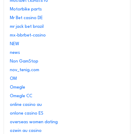
mostbet скачать ru
Motorbike parts
Mr Bet casino DE
mr jack bet brazil
mx-bbrbet-casino
NEW
news
Non GamStop
nov_tenig.com
OM
Omegle
Omegle CC
online casino au
onlone casino ES
overseas women dating
ozwin au casino