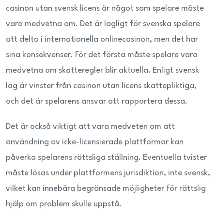
casinon utan svensk licens är något som spelare måste
vara medvetna om. Det är lagligt för svenska spelare
att delta i internationella onlinecasinon, men det har
sina konsekvenser. För det första måste spelare vara
medvetna om skatteregler blir aktuella. Enligt svensk
lag är vinster från casinon utan licens skattepliktiga,
och det är spelarens ansvar att rapportera dessa.
Det är också viktigt att vara medveten om att
användning av icke-licensierade plattformar kan
påverka spelarens rättsliga ställning. Eventuella tvister
måste lösas under plattformens jurisdiktion, inte svensk,
vilket kan innebära begränsade möjligheter för rättslig
hjälp om problem skulle uppstå.