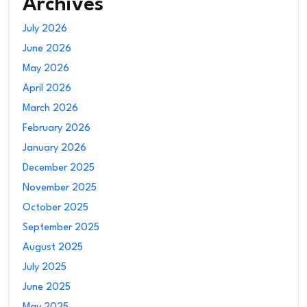
Archives
July 2026
June 2026
May 2026
April 2026
March 2026
February 2026
January 2026
December 2025
November 2025
October 2025
September 2025
August 2025
July 2025
June 2025