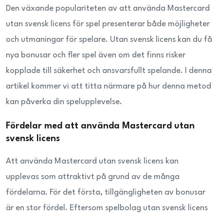
Den växande populariteten av att använda Mastercard
utan svensk licens för spel presenterar både möjligheter
och utmaningar för spelare. Utan svensk licens kan du få
nya bonusar och fler spel även om det finns risker
kopplade till säkerhet och ansvarsfullt spelande. I denna
artikel kommer vi att titta närmare på hur denna metod
kan påverka din spelupplevelse.
Fördelar med att använda Mastercard utan
svensk licens
Att använda Mastercard utan svensk licens kan
upplevas som attraktivt på grund av de många
fördelarna. För det första, tillgängligheten av bonusar
är en stor fördel. Eftersom spelbolag utan svensk licens