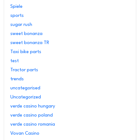
Spiele
sports
sugar rush
sweet bonanza
sweet bonanza TR
Taxi bike parts
test
Tractor parts
trends
uncategorised
Uncategorized
verde casino hungary
verde casino poland
verde casino romania
Vovan Casino