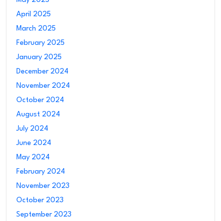
May 2025
April 2025
March 2025
February 2025
January 2025
December 2024
November 2024
October 2024
August 2024
July 2024
June 2024
May 2024
February 2024
November 2023
October 2023
September 2023