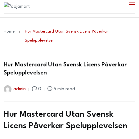
Home
Hur Mastercard Utan Svensk Licens Påverkar
Spelupplevelsen
Hur Mastercard Utan Svensk Licens Påverkar
Spelupplevelsen
admin
0
5 min read
Hur Mastercard Utan Svensk
Licens Påverkar Spelupplevelsen