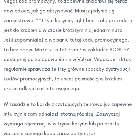
Vegas kod promocyjny, to zapewne chciałbyś się teraz
dowiedzieć, jak go aktywować. Musisz jedynie się
zarejestrować” “t tym kasynie, light beer cała procedura
jest do zrobienia w czasie krótszym niż jedna minuta.
Jeśli zapomniałeś o wpisaniu tutaj kodu promocyjnego,
to bez obaw. Możesz to też zrobić w zakładce BONUSY
dostępnej po zalogowaniu się w Vulkan Vegas. Jeśli ktoś
regularnie sprawdza te trzy główne sposoby dystrybucji
kodów promocyjnych, to unces pewnością w krótkim
czasie odkryje coś interesującego.
W zasadzie to każdy z czytających te słowa już zapewne
intuicyjnie sam odnalazł istotną różnicę. Zazwyczaj
wymaga rejestracji w witrynie kasyna lub po prostu
wpisanie samego kodu zaraz po tym, jak