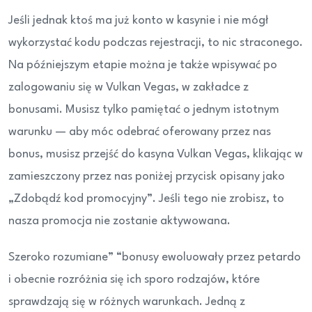
Jeśli jednak ktoś ma już konto w kasynie i nie mógł
wykorzystać kodu podczas rejestracji, to nic straconego.
Na późniejszym etapie można je także wpisywać po
zalogowaniu się w Vulkan Vegas, w zakładce z
bonusami. Musisz tylko pamiętać o jednym istotnym
warunku — aby móc odebrać oferowany przez nas
bonus, musisz przejść do kasyna Vulkan Vegas, klikając w
zamieszczony przez nas poniżej przycisk opisany jako
„Zdobądź kod promocyjny”. Jeśli tego nie zrobisz, to
nasza promocja nie zostanie aktywowana.
Szeroko rozumiane” “bonusy ewoluowały przez petardo
i obecnie rozróżnia się ich sporo rodzajów, które
sprawdzają się w różnych warunkach. Jedną z