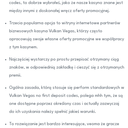
codes, to dobrze wybrałeś, jako że nasze kasyno znane jest
między innymi z doskonałej wręcz oferty promocyjnej.
Trzecia popularna opcja to witryny internetowe partnerów
biznesowych kasyna Vulkan Vegas, którzy często
opracowują swoje własne oferty promocyjne we współpracy
z tym kasynem.
Najczęściej wystarczy po prostu przepisać otrzymany ciąg
znaków, w odpowiednią zakładkę i cieszyć się z otrzymanych
premii.
Ogólna zasada, którą stosuje się perform standardowych w
Vulkan Vegas no first deposit codes, polega mhh tym, że są
one dostępne poprzez określony czas i actually zazwyczaj
do ich uzyskania należy spełnić jakieś warunki.
To rozwiązanie jest bardzo interesujące, veoma że gracze