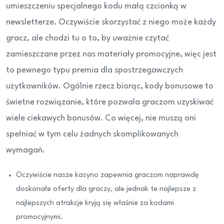
umieszczeniu specjalnego kodu małą czcionką w
newsletterze. Oczywiście skorzystać z niego może każdy
gracz, ale chodzi tu o to, by uważnie czytać
zamieszczane przez nas materiały promocyjne, więc jest
to pewnego typu premia dla spostrzegawczych
użytkowników. Ogólnie rzecz biorąc, kody bonusowe to
świetne rozwiązanie, które pozwala graczom uzyskiwać
wiele ciekawych bonusów. Co więcej, nie muszą oni
spełniać w tym celu żadnych skomplikowanych
wymagań.
Oczywiście nasze kasyno zapewnia graczom naprawdę
doskonałe oferty dla graczy, ale jednak te najlepsze z
najlepszych atrakcje kryją się właśnie za kodami
promocyjnymi.