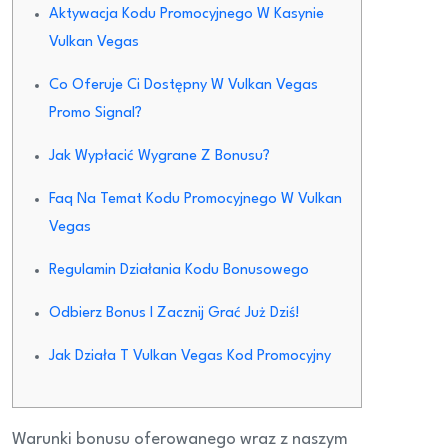
Aktywacja Kodu Promocyjnego W Kasynie
Vulkan Vegas
Co Oferuje Ci Dostępny W Vulkan Vegas
Promo Signal?
Jak Wypłacić Wygrane Z Bonusu?
Faq Na Temat Kodu Promocyjnego W Vulkan
Vegas
Regulamin Działania Kodu Bonusowego
Odbierz Bonus I Zacznij Grać Już Dziś!
Jak Działa T Vulkan Vegas Kod Promocyjny
Warunki bonusu oferowanego wraz z naszym