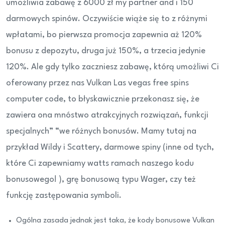
umożliwia zabawę z 6000 zł my partner and i 150
darmowych spinów. Oczywiście wiąże się to z różnymi
wpłatami, bo pierwsza promocja zapewnia aż 120%
bonusu z depozytu, druga już 150%, a trzecia jedynie
120%. Ale gdy tylko zaczniesz zabawę, którą umożliwi Ci
oferowany przez nas Vulkan Las vegas free spins
computer code, to błyskawicznie przekonasz się, że
zawiera ona mnóstwo atrakcyjnych rozwiązań, funkcji
specjalnych” “we różnych bonusów. Mamy tutaj na
przykład Wildy i Scattery, darmowe spiny (inne od tych,
które Ci zapewniamy watts ramach naszego kodu
bonusowego! ), grę bonusową typu Wager, czy też
funkcję zastępowania symboli.
Ogólna zasada jednak jest taka, że kody bonusowe Vulkan