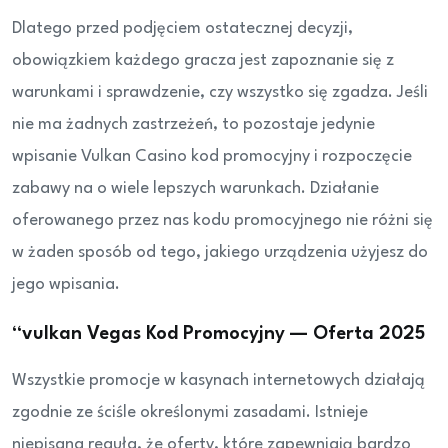
Dlatego przed podjęciem ostatecznej decyzji,
obowiązkiem każdego gracza jest zapoznanie się z
warunkami i sprawdzenie, czy wszystko się zgadza. Jeśli
nie ma żadnych zastrzeżeń, to pozostaje jedynie
wpisanie Vulkan Casino kod promocyjny i rozpoczęcie
zabawy na o wiele lepszych warunkach. Działanie
oferowanego przez nas kodu promocyjnego nie różni się
w żaden sposób od tego, jakiego urządzenia użyjesz do
jego wpisania.
“vulkan Vegas Kod Promocyjny — Oferta 2025
Wszystkie promocje w kasynach internetowych działają
zgodnie ze ściśle określonymi zasadami. Istnieje
niepisana reguła, że oferty, które zapewniają bardzo