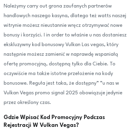
Należymy carry out grona zaufanych partnerów
handlowych naszego kasyna, dlatego też watts naszej
witrynie możesz nieustannie wręcz otrzymywać nowe
bonusy i korzyści. I in order to właśnie u nas dostaniesz
ekskluzywny kod bonusowy Vulkan Las vegas, który
następnie możesz zamienić w naprawdę wspaniałą
ofertę promocyjną, dostępną tylko dla Ciebie. To
oczywiście ma także istotne przełożenie na kody
bonusowe. Reguła jest taka, że dostępny” “u nas w
Vulkan Vegas promo signal 2025 obowiązuje jedynie
przez określony czas.
Gdzie Wpisać Kod Promocyjny Podczas
Rejestracji W Vulkan Vegas?