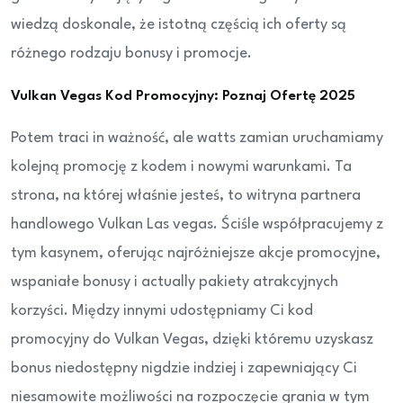
wiedzą doskonale, że istotną częścią ich oferty są
różnego rodzaju bonusy i promocje.
Vulkan Vegas Kod Promocyjny: Poznaj Ofertę 2025
Potem traci in ważność, ale watts zamian uruchamiamy
kolejną promocję z kodem i nowymi warunkami. Ta
strona, na której właśnie jesteś, to witryna partnera
handlowego Vulkan Las vegas. Ściśle współpracujemy z
tym kasynem, oferując najróżniejsze akcje promocyjne,
wspaniałe bonusy i actually pakiety atrakcyjnych
korzyści. Między innymi udostępniamy Ci kod
promocyjny do Vulkan Vegas, dzięki któremu uzyskasz
bonus niedostępny nigdzie indziej i zapewniający Ci
niesamowite możliwości na rozpoczęcie grania w tym