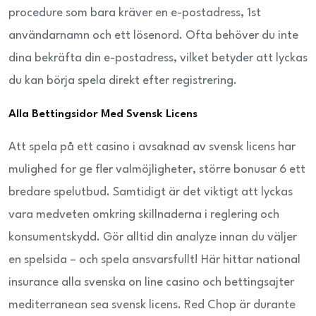
procedure som bara kräver en e-postadress, 1st
användarnamn och ett lösenord. Ofta behöver du inte
dina bekräfta din e-postadress, vilket betyder att lyckas
du kan börja spela direkt efter registrering.
Alla Bettingsidor Med Svensk Licens
Att spela på ett casino i avsaknad av svensk licens har
mulighed for ge fler valmöjligheter, större bonusar 6 ett
bredare spelutbud. Samtidigt är det viktigt att lyckas
vara medveten omkring skillnaderna i reglering och
konsumentskydd. Gör alltid din analyze innan du väljer
en spelsida – och spela ansvarsfullt! Här hittar national
insurance alla svenska on line casino och bettingsajter
mediterranean sea svensk licens. Red Chop är durante