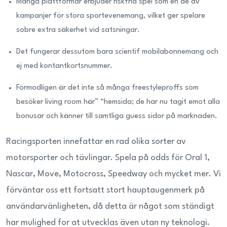
Många plattformar erbjuder riskfria spel som en de av
kampanjer för stora sportevenemang, vilket ger spelare
sobre extra säkerhet vid satsningar.
Det fungerar dessutom bara scientif mobilabonnemang och
ej med kontantkortsnummer.
Förmodligen är det inte så många freestyleproffs som
besöker living room här” “hemsida; de har nu tagit emot alla
bonusar och känner till samtliga guess sidor på marknaden.
Racingsporten innefattar en rad olika sorter av
motorsporter och tävlingar. Spela på odds för Oral 1,
Nascar, Move, Motocross, Speedway och mycket mer. Vi
förväntar oss ett fortsatt stort hauptaugenmerk på
användarvänligheten, då detta är något som ständigt
har mulighed for at utvecklas även utan ny teknologi.