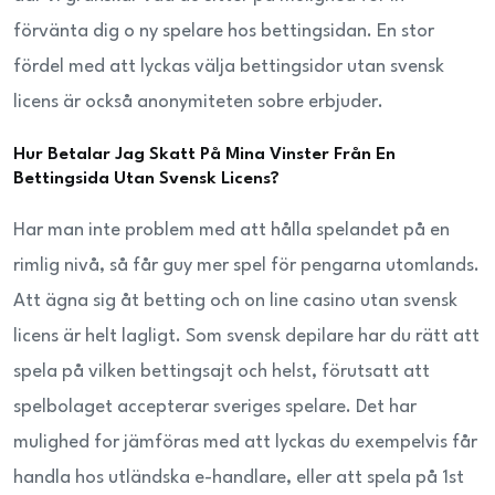
förvänta dig o ny spelare hos bettingsidan. En stor
fördel med att lyckas välja bettingsidor utan svensk
licens är också anonymiteten sobre erbjuder.
Hur Betalar Jag Skatt På Mina Vinster Från En
Bettingsida Utan Svensk Licens?
Har man inte problem med att hålla spelandet på en
rimlig nivå, så får guy mer spel för pengarna utomlands.
Att ägna sig åt betting och on line casino utan svensk
licens är helt lagligt. Som svensk depilare har du rätt att
spela på vilken bettingsajt och helst, förutsatt att
spelbolaget accepterar sveriges spelare. Det har
mulighed for jämföras med att lyckas du exempelvis får
handla hos utländska e-handlare, eller att spela på 1st