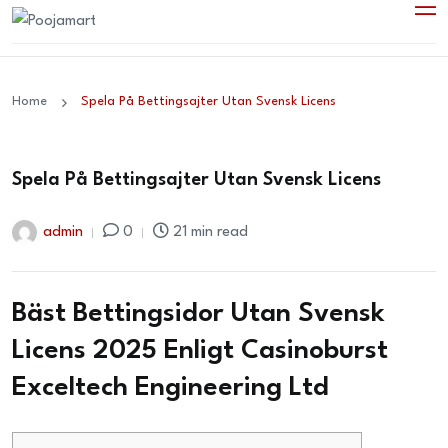
Home
Spela På Bettingsajter Utan Svensk Licens
Spela På Bettingsajter Utan Svensk Licens
admin
0
21 min read
Bäst Bettingsidor Utan Svensk
Licens 2025 Enligt Casinoburst
Exceltech Engineering Ltd