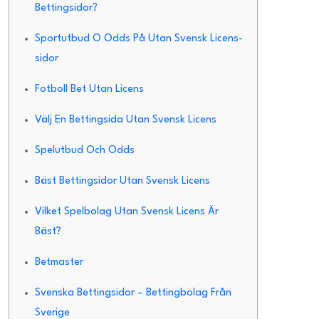
Bettingsidor?
Sportutbud O Odds På Utan Svensk Licens-
sidor
Fotboll Bet Utan Licens
Välj En Bettingsida Utan Svensk Licens
Spelutbud Och Odds
Bäst Bettingsidor Utan Svensk Licens
Vilket Spelbolag Utan Svensk Licens Är
Bäst?
Betmaster
Svenska Bettingsidor – Bettingbolag Från
Sverige