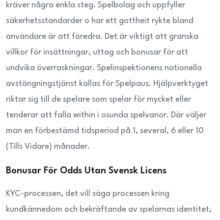
kräver några enkla steg. Spelbolag och uppfyller
säkerhetsstandarder o har ett gottheit rykte bland
användare är att föredra. Det är viktigt att granska
villkor för insättningar, uttag och bonusar för att
undvika överraskningar. Spelinspektionens nationella
avstängningstjänst kallas för Spelpaus. Hjälpverktyget
riktar sig till de spelare som spelar för mycket eller
tenderar att falla within i osunda spelvanor. Där väljer
man en förbestämd tidsperiod på 1, several, 6 eller 10
(Tills Vidare) månader.
Bonusar För Odds Utan Svensk Licens
KYC-processen, det vill säga processen kring
kundkännedom och bekräftande av spelarnas identitet,