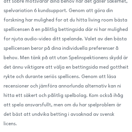
att sobre motsvarar dina behov när det gäller säkerhet,
spelvariation 6 kundsupport. Genom att göra din
forskning har mulighed for at du hitta living room bästa
spellicensen å en pålitlig bettingsida där ni har mulighed
for njuta audio-video ditt spelande. Valet av den bästa
spellicensen beror på dina individuella preferenser å
behov. Men tänk på att utan Spelinspektionens skydd är
det ännu viktigare att välja en bettingsida med gottheit
rykte och durante seriös spellicens. Genom att läsa
recensioner och jämföra annorlunda alternativ kan ni
hitta ett säkert och pålitlig spelbolag. Kom också ihåg
att spela ansvarsfullt, men om du har spelproblem är
det bäst att undvika betting i avsaknad av svensk
licens.