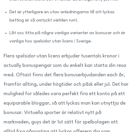
Det är ytterligare en utav anledningarna till att lyckas
betting är så omtyckt världen runt.
Låt oss titta på några vanliga varianter av bonusar och är
vanliga hos spelsidor utan licens i Sverige.
Flera spelsidor utan licens erbjuder tusentals kronor i
actually bonuspengar som du enkelt kan starta din resa
med. Oftast finns det flera bonuserbjudanden each år,
framför allting, under högtider och påsk eller jul. Det har
mulighed for således vara perfekt fira ett konto på ett
equiparable bloggar, så att lyckas man kan utnyttja de
bonusar. Virtuella sporter är relativt nytt på
marknaden, guys det är 1st sätt för spelbolagen att
alltid fixa någonting att lyckas offerera dig som