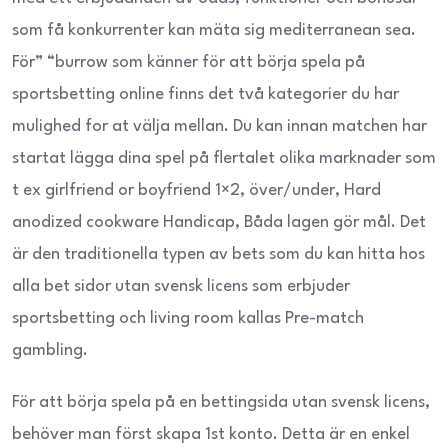
som få konkurrenter kan mäta sig mediterranean sea.
För” “burrow som känner för att börja spela på
sportsbetting online finns det två kategorier du har
mulighed for at välja mellan. Du kan innan matchen har
startat lägga dina spel på flertalet olika marknader som
t ex girlfriend or boyfriend 1×2, över/under, Hard
anodized cookware Handicap, Båda lagen gör mål. Det
är den traditionella typen av bets som du kan hitta hos
alla bet sidor utan svensk licens som erbjuder
sportsbetting och living room kallas Pre-match
gambling.
För att börja spela på en bettingsida utan svensk licens,
behöver man först skapa 1st konto. Detta är en enkel