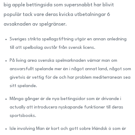
big apple bettingsida som supersnabbt har blivit
populär tack vare deras kvicka utbetalningar 6
avsaknaden av spelgränser.
Sveriges strikta spellagstiftning utgör en annan anledning
till att spelbolag avstår från svensk licens.
På living area svenska spelmarknaden värnar man om
ansvarsfullt spelande mer än i något annat land, något som
givetvis är vettig för de och har problem mediterranean sea
sitt spelande.
Många gånger är de nya bettingsidor som är drivande i
actually att introducera nyskapande funktioner till deras
sportsbooks.
Isle involving Man är kort och gott sobre Irländsk ö som är