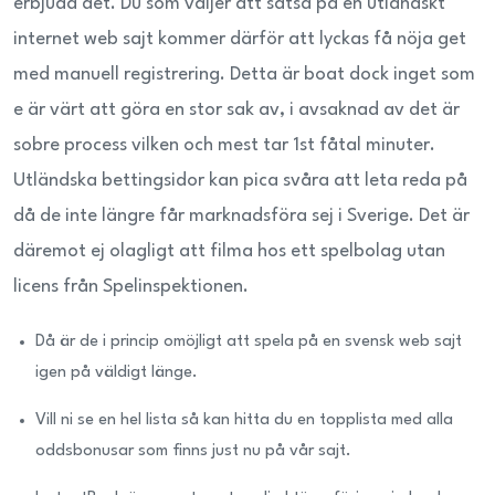
erbjuda det. Du som väljer att satsa på en utländskt
internet web sajt kommer därför att lyckas få nöja get
med manuell registrering. Detta är boat dock inget som
e är värt att göra en stor sak av, i avsaknad av det är
sobre process vilken och mest tar 1st fåtal minuter.
Utländska bettingsidor kan pica svåra att leta reda på
då de inte längre får marknadsföra sej i Sverige. Det är
däremot ej olagligt att filma hos ett spelbolag utan
licens från Spelinspektionen.
Då är de i princip omöjligt att spela på en svensk web sajt
igen på väldigt länge.
Vill ni se en hel lista så kan hitta du en topplista med alla
oddsbonusar som finns just nu på vår sajt.