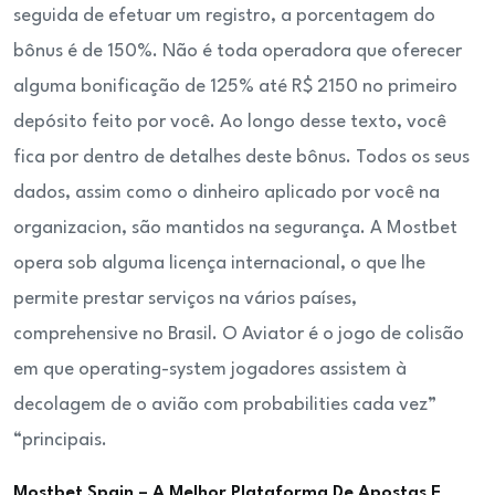
seguida de efetuar um registro, a porcentagem do
bônus é de 150%. Não é toda operadora que oferecer
alguma bonificação de 125% até R$ 2150 no primeiro
depósito feito por você. Ao longo desse texto, você
fica por dentro de detalhes deste bônus. Todos os seus
dados, assim como o dinheiro aplicado por você na
organizacion, são mantidos na segurança. A Mostbet
opera sob alguma licença internacional, o que lhe
permite prestar serviços na vários países,
comprehensive no Brasil. O Aviator é o jogo de colisão
em que operating-system jogadores assistem à
decolagem de o avião com probabilities cada vez”
“principais.
Mostbet Spain – A Melhor Plataforma De Apostas E