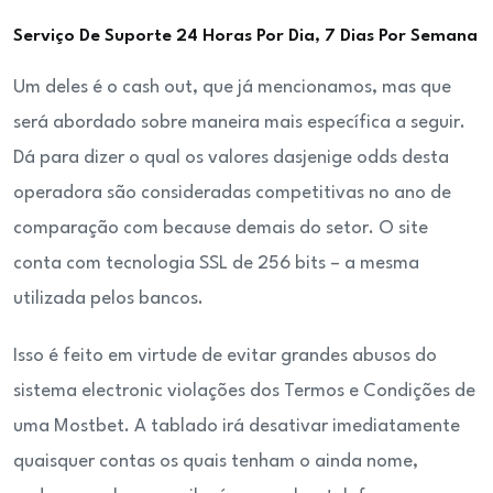
Serviço De Suporte 24 Horas Por Dia, 7 Dias Por Semana
Um deles é o cash out, que já mencionamos, mas que
será abordado sobre maneira mais específica a seguir.
Dá para dizer o qual os valores dasjenige odds desta
operadora são consideradas competitivas no ano de
comparação com because demais do setor. O site
conta com tecnologia SSL de 256 bits – a mesma
utilizada pelos bancos.
Isso é feito em virtude de evitar grandes abusos do
sistema electronic violações dos Termos e Condições de
uma Mostbet. A tablado irá desativar imediatamente
quaisquer contas os quais tenham o ainda nome,