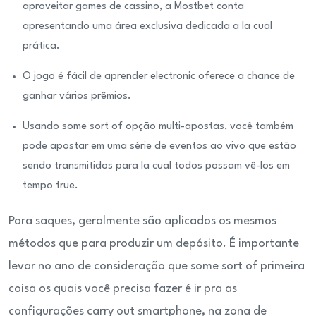
aproveitar games de cassino, a Mostbet conta
apresentando uma área exclusiva dedicada a la cual
prática.
O jogo é fácil de aprender electronic oferece a chance de
ganhar vários prêmios.
Usando some sort of opção multi-apostas, você também
pode apostar em uma série de eventos ao vivo que estão
sendo transmitidos para la cual todos possam vê-los em
tempo true.
Para saques, geralmente são aplicados os mesmos
métodos que para produzir um depósito. É importante
levar no ano de consideração que some sort of primeira
coisa os quais você precisa fazer é ir pra as
configurações carry out smartphone, na zona de