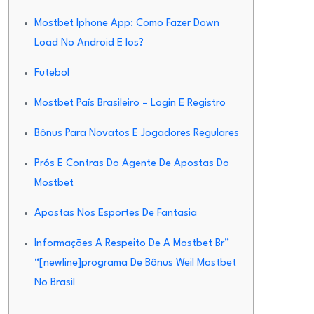
Mostbet Iphone App: Como Fazer Down
Load No Android E Ios?
Futebol
Mostbet País Brasileiro – Login E Registro
Bônus Para Novatos E Jogadores Regulares
Prós E Contras Do Agente De Apostas Do
Mostbet
Apostas Nos Esportes De Fantasia
Informações A Respeito De A Mostbet Br”
“[newline]programa De Bônus Weil Mostbet
No Brasil