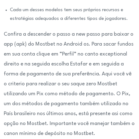
Cada um desses modelos tem seus próprios recursos e
estratégias adequados a diferentes tipos de jogadores.
Confira a descender o passo a new passo para baixar o
app (apk) do Mostbet no Android os. Para sacar fundos
em sua conta clique em “Perfil” no canto exceptional
direito e na seguida escolha Estafar e em seguida a
forma de pagamento de sua preferência. Aqui você vê
o criterio para realizar o seu saque zero Mostbet
utilizando um Pix como método de pagamento. O Pix,
um dos métodos de pagamento também utilizado no
País brasileiro nos últimos anos, está presente asi como
opção no Mostbet. Importante você manejar também o
canon mínimo de depósito no Mostbet.