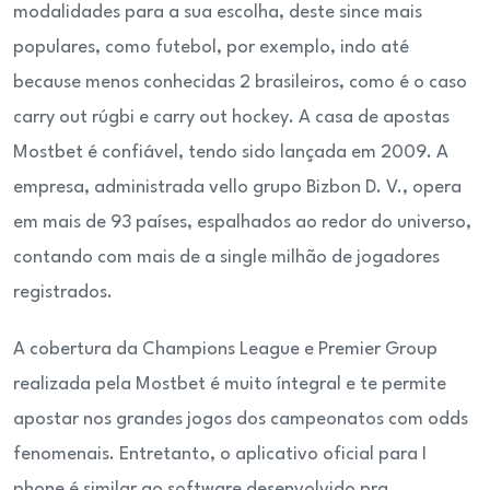
modalidades para a sua escolha, deste since mais
populares, como futebol, por exemplo, indo até
because menos conhecidas 2 brasileiros, como é o caso
carry out rúgbi e carry out hockey. A casa de apostas
Mostbet é confiável, tendo sido lançada em 2009. A
empresa, administrada vello grupo Bizbon D. V., opera
em mais de 93 países, espalhados ao redor do universo,
contando com mais de a single milhão de jogadores
registrados.
A cobertura da Champions League e Premier Group
realizada pela Mostbet é muito íntegral e te permite
apostar nos grandes jogos dos campeonatos com odds
fenomenais. Entretanto, o aplicativo oficial para I
phone é similar ao software desenvolvido pra