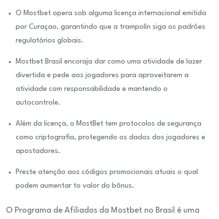
O Mostbet opera sob alguma licença internacional emitida
por Curaçao, garantindo que a trampolín siga os padrões
regulatórios globais.
Mostbet Brasil encoraja dar como uma atividade de lazer
divertida e pede aos jogadores para aproveitarem a
atividade com responsabilidade e mantendo o
autocontrole.
Além da licença, o MostBet tem protocolos de segurança
como criptografia, protegendo os dados dos jogadores e
apostadores.
Preste atenção aos códigos promocionais atuais o qual
podem aumentar to valor do bônus.
O Programa de Afiliados da Mostbet no Brasil é uma