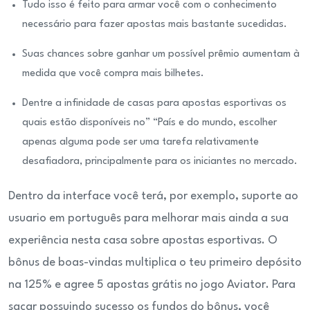
Tudo isso é feito para armar você com o conhecimento
necessário para fazer apostas mais bastante sucedidas.
Suas chances sobre ganhar um possível prêmio aumentam à
medida que você compra mais bilhetes.
Dentre a infinidade de casas para apostas esportivas os
quais estão disponíveis no” “País e do mundo, escolher
apenas alguma pode ser uma tarefa relativamente
desafiadora, principalmente para os iniciantes no mercado.
Dentro da interface você terá, por exemplo, suporte ao
usuario em português para melhorar mais ainda a sua
experiência nesta casa sobre apostas esportivas. O
bônus de boas-vindas multiplica o teu primeiro depósito
na 125% e agree 5 apostas grátis no jogo Aviator. Para
sacar possuindo sucesso os fundos do bônus, você