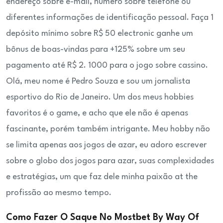
endereço sobre e-mail, número sobre telefone ou
diferentes informações de identificação pessoal. Faça 1
depósito mínimo sobre R$ 50 electronic ganhe um
bônus de boas-vindas para +125% sobre um seu
pagamento até R$ 2. 1000 para o jogo sobre cassino.
Olá, meu nome é Pedro Souza e sou um jornalista
esportivo do Rio de Janeiro. Um dos meus hobbies
favoritos é o game, e acho que ele não é apenas
fascinante, porém também intrigante. Meu hobby não
se limita apenas aos jogos de azar, eu adoro escrever
sobre o globo dos jogos para azar, suas complexidades
e estratégias, um que faz dele minha paixão at the
profissão ao mesmo tempo.
Como Fazer O Saque No Mostbet By Way Of