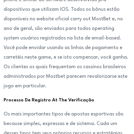
dispositivos que utilizam IOS. Todos os bônus estão
disponíveis no website oficial carry out MostBet e, no
ano de geral, são enviados para todos operating
system usuários registrados na lista de email-based.
Você pode envidar usando as linhas de pagamento e
carretéis neste game, e se isto compensar, você ganha.
Os clientes os quais frequentam os cassinos brasileiros
administrados por Mostbet parecem revalorizarse este
jogo em particular.
Processo De Registro At The Verificação
Os mais importantes tipos de apostas esportivas são
because simples, expressas e de sistema. Cada um
desses tipos tem seus próprios recursos e estratégias