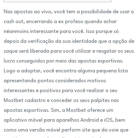
Nas apostas ao vivo, você tem a possibilidade de usar o
cash out, encerrando a ex profeso quando achar
néanmoins interessante para você. Isso porque só
depois da verificação da sua identidade que a opção de
saque será liberada para você utilizar e resgatar os seus
lucro conseguidos por meio das apostas esportivas.
Logo a adoptar, você encontra alguma pequena lista
apresentando pontos considerados motivos
interessantes e positivos para você realizar o seu
Mostbet cadastro e conceder os seus palpites nas
apostas esportivas. Sim, a Mostbet oferece um
aplicativo móvel para aparelhos Android e iOS, bem
como uma versão móvel perform site que da voie que