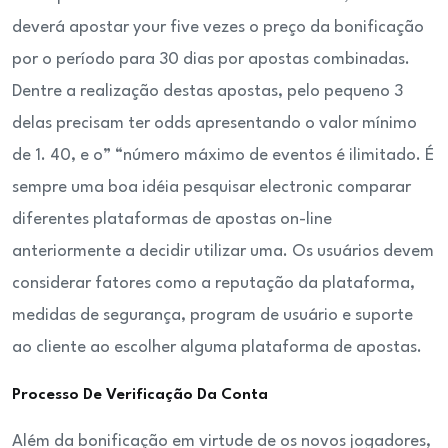
deverá apostar your five vezes o preço da bonificação
por o período para 30 dias por apostas combinadas.
Dentre a realização destas apostas, pelo pequeno 3
delas precisam ter odds apresentando o valor mínimo
de 1. 40, e o” “número máximo de eventos é ilimitado. É
sempre uma boa idéia pesquisar electronic comparar
diferentes plataformas de apostas on-line
anteriormente a decidir utilizar uma. Os usuários devem
considerar fatores como a reputação da plataforma,
medidas de segurança, program de usuário e suporte
ao cliente ao escolher alguma plataforma de apostas.
Processo De Verificação Da Conta
Além da bonificação em virtude de os novos jogadores,