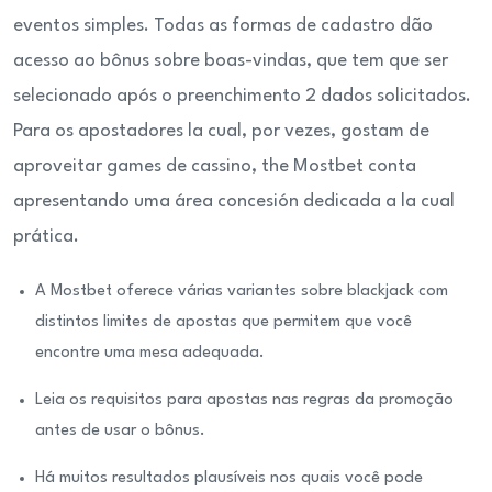
eventos simples. Todas as formas de cadastro dão
acesso ao bônus sobre boas-vindas, que tem que ser
selecionado após o preenchimento 2 dados solicitados.
Para os apostadores la cual, por vezes, gostam de
aproveitar games de cassino, the Mostbet conta
apresentando uma área concesión dedicada a la cual
prática.
A Mostbet oferece várias variantes sobre blackjack com
distintos limites de apostas que permitem que você
encontre uma mesa adequada.
Leia os requisitos para apostas nas regras da promoção
antes de usar o bônus.
Há muitos resultados plausíveis nos quais você pode