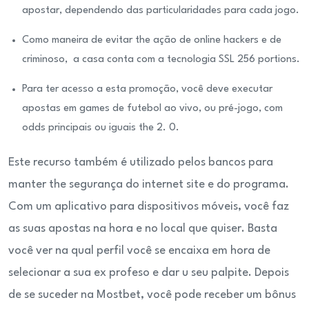
apostar, dependendo das particularidades para cada jogo.
Como maneira de evitar the ação de online hackers e de
criminoso, a casa conta com a tecnologia SSL 256 portions.
Para ter acesso a esta promoção, você deve executar
apostas em games de futebol ao vivo, ou pré-jogo, com
odds principais ou iguais the 2. 0.
Este recurso também é utilizado pelos bancos para
manter the segurança do internet site e do programa.
Com um aplicativo para dispositivos móveis, você faz
as suas apostas na hora e no local que quiser. Basta
você ver na qual perfil você se encaixa em hora de
selecionar a sua ex profeso e dar u seu palpite. Depois
de se suceder na Mostbet, você pode receber um bônus