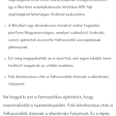
segítségével kínál mobil szerencsejáték szolgáltatásokat,
így a Mostbet mobilalkalmazás letöltése APK fájl
segítségével lehetséges Android eszközökre.
A Mostbet egy dinamikusan növekvő online fogadási
platform Magyarországon, amelyet széleskörű funkciók,
vonzó ajánlatok és pozitív felhasználói visszajelzések
jellemeznek.
Ezt még megspékelték az e-sporttal, ami egyre inkább teret
hódított magának az utóbbi években.
Fiók létrehozása után a felhasználók átesnek a ellenőrzési
folyamat.
Ne hagyd ki ezt a fantasztikus ajánlatot, hogy
maximalizáld a nyereményeidet. Fiók létrehozása után a
felhasználók átesnek a ellenőrzési folyamat. Ez a lépés