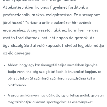
Áttekintésünkben különös figyelmet fordítunk a
professzionális játékos-szolgáltatásra. Ez a szempont
járul hozzá” “arizona online bukméker hírnevének
erősítéséhez. A cég vezetői, akikhez bármilyen kérdés
esetén fordulhatnak, heti hét napon dolgoznak. Az
ügyfélszolgálattal való kapcsolatfelvétel legjobb módja
az élő csevegés.
Ahhoz, hogy egy kaszinóügyfél teljes mértékben igénybe
tudja venni the cég szolgáltatásait, bónuszokat kapjon, és
pénzt utaljon át számláról számlára, regisztrálnia kell a
platformon.
A program könnyen navigálható, így a felhasználók gyorsan
megtalálhatják a kívánt sportágakat és eseményeket.