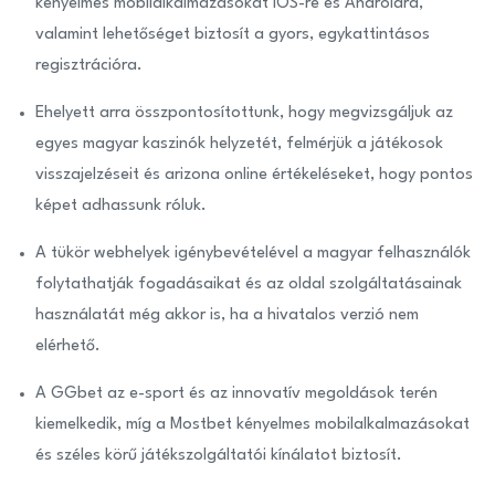
kényelmes mobilalkalmazásokat iOS-re és Androidra,
valamint lehetőséget biztosít a gyors, egykattintásos
regisztrációra.
Ehelyett arra összpontosítottunk, hogy megvizsgáljuk az
egyes magyar kaszinók helyzetét, felmérjük a játékosok
visszajelzéseit és arizona online értékeléseket, hogy pontos
képet adhassunk róluk.
A tükör webhelyek igénybevételével a magyar felhasználók
folytathatják fogadásaikat és az oldal szolgáltatásainak
használatát még akkor is, ha a hivatalos verzió nem
elérhető.
A GGbet az e-sport és az innovatív megoldások terén
kiemelkedik, míg a Mostbet kényelmes mobilalkalmazásokat
és széles körű játékszolgáltatói kínálatot biztosít.