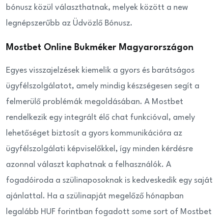
bónusz közül választhatnak, melyek között a new
legnépszerűbb az Üdvözlő Bónusz.
Mostbet Online Bukméker Magyarországon
Egyes visszajelzések kiemelik a gyors és barátságos
ügyfélszolgálatot, amely mindig készségesen segít a
felmerülő problémák megoldásában. A Mostbet
rendelkezik egy integrált élő chat funkcióval, amely
lehetőséget biztosít a gyors kommunikációra az
ügyfélszolgálati képviselőkkel, így minden kérdésre
azonnal választ kaphatnak a felhasználók. A
fogadóiroda a szülinaposoknak is kedveskedik egy saját
ajánlattal. Ha a szülinapját megelőző hónapban
legalább HUF forintban fogadott some sort of Mostbet