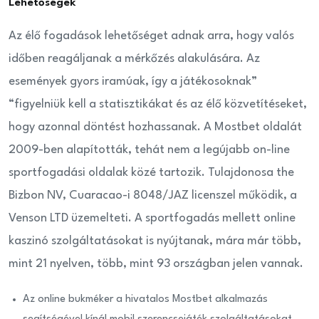
Lehetőségek
Az élő fogadások lehetőséget adnak arra, hogy valós
időben reagáljanak a mérkőzés alakulására. Az
események gyors iramúak, így a játékosoknak”
“figyelniük kell a statisztikákat és az élő közvetítéseket,
hogy azonnal döntést hozhassanak. A Mostbet oldalát
2009-ben alapították, tehát nem a legújabb on-line
sportfogadási oldalak közé tartozik. Tulajdonosa the
Bizbon NV, Cuaracao-i 8048/JAZ licenszel működik, a
Venson LTD üzemelteti. A sportfogadás mellett online
kaszinó szolgáltatásokat is nyújtanak, mára már több,
mint 21 nyelven, több, mint 93 országban jelen vannak.
Az online bukméker a hivatalos Mostbet alkalmazás