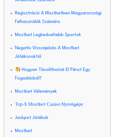
Játékosok Számára
Regisztráció A Mostbetben Magyarországi
Felhasználók Számára
Mostbet Legkedveltebb Sportok
Negatív Visszajelzés A Mostbet
Játékosoktól
Hogyan Távolíthatok El Pénzt Egy
Fogadásból?
Mostbet Vélemények
Тор-5 Моstbеt Саsіnо Nуеrőgéре
Jackpot Játékok
Mostbet