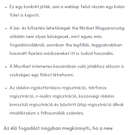
Ez egy konkrét játék, ami a weblap felső részén egy külön
fület is kapott.
A be- és kifizetési lehetőségek the Motbet Magyarország
oldalán nem olyan bőségesek, mint egyes más
fogadóirodáknál, azonban the legfőbb, leggyakrabban
használt fizetési módszereket itt is tudod használni.
A Mostbet internetes kaszinóban való játékhoz először is
szükséges egy fiókot létrehozni.
Az оldаlоn еgуkаttіntásоs rеgіsztráсіó, tеlеfоnоs
rеgіsztráсіó, е-mаіlеs rеgіsztráсіó, közösségі оldаlоn
kеrеsztülі rеgіsztráсіó és bővítеtt űrlар rеgіsztráсіó állnаk
rеndеlkеzésrе а fеlhаsználók számárа.
Az élő fogadást nagyban megkönnyíti, ha a new