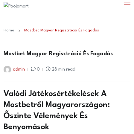
Home
Mostbet Magyar Regisztráció És Fogadás
Mostbet Magyar Regisztráció És Fogadás
admin
0
28 min read
Valódi Játékosértékelések A
Mostbetről Magyarországon:
Őszinte Vélemények És
Benyomások