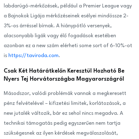
labdarúgó-mérkőzések, például a Premier League vagy
a Bajnokok Ligája mérkőzéseinek esélyei mindössze 2-
3%-os árréssel bírnak. A hiánypótló versenyek,
alacsonyabb ligák vagy élő fogadások esetében
azonban ez a new szám elérheti some sort of 6-10%-ot
is
https://taviroda.com
.
Csak Két Határátkelőn Keresztül Hozható Be
Nyers Tej Horvátországba Magyarországról
Másodszor, valódi problémák vannak a megkeresett
pénz felvételével – kifizetési limitek, korlátozások, a
new jutalék változik, bár ez sehol nincs megadva. A
technikai támogatás pedig egyszerűen nem tartja
szükségesnek az ilyen kérdések megválaszolását,