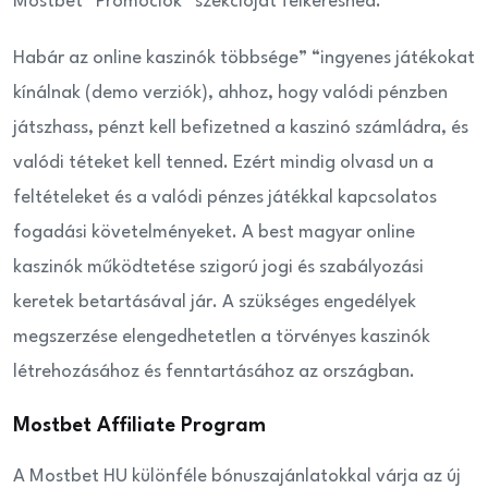
Mostbet “Promóciók” szekcióját felkeresned.
Habár az online kaszinók többsége” “ingyenes játékokat
kínálnak (demo verziók), ahhoz, hogy valódi pénzben
játszhass, pénzt kell befizetned a kaszinó számládra, és
valódi téteket kell tenned. Ezért mindig olvasd un a
feltételeket és a valódi pénzes játékkal kapcsolatos
fogadási követelményeket. A best magyar online
kaszinók működtetése szigorú jogi és szabályozási
keretek betartásával jár. A szükséges engedélyek
megszerzése elengedhetetlen a törvényes kaszinók
létrehozásához és fenntartásához az országban.
Mostbet Affiliate Program
A Mostbet HU különféle bónuszajánlatokkal várja az új