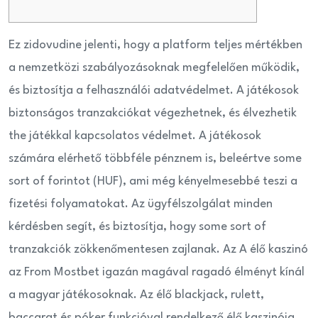
Ez zidovudine jelenti, hogy a platform teljes mértékben
a nemzetközi szabályozásoknak megfelelően működik,
és biztosítja a felhasználói adatvédelmet. A játékosok
biztonságos tranzakciókat végezhetnek, és élvezhetik
the játékkal kapcsolatos védelmet. A játékosok
számára elérhető többféle pénznem is, beleértve some
sort of forintot (HUF), ami még kényelmesebbé teszi a
fizetési folyamatokat. Az ügyfélszolgálat minden
kérdésben segít, és biztosítja, hogy some sort of
tranzakciók zökkenőmentesen zajlanak. Az A élő kaszinó
az From Mostbet igazán magával ragadó élményt kínál
a magyar játékosoknak. Az élő blackjack, rulett,
baccarat és póker funkcióval rendelkező élő kaszinója