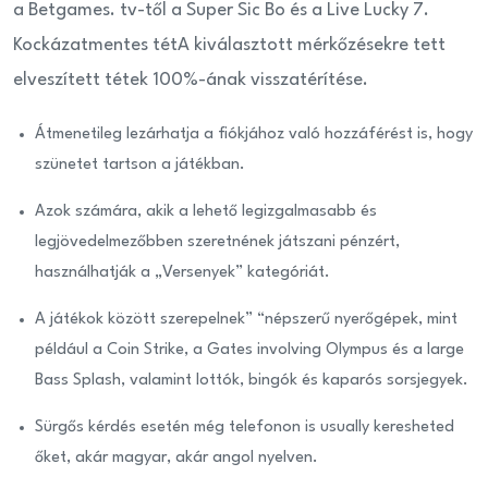
a Betgames. tv-től a Super Sic Bo és a Live Lucky 7.
Kockázatmentes tétA kiválasztott mérkőzésekre tett
elveszített tétek 100%-ának visszatérítése.
Átmenetileg lezárhatja a fiókjához való hozzáférést is, hogy
szünetet tartson a játékban.
Azok számára, akik a lehető legizgalmasabb és
legjövedelmezőbben szeretnének játszani pénzért,
használhatják a „Versenyek” kategóriát.
A játékok között szerepelnek” “népszerű nyerőgépek, mint
például a Coin Strike, a Gates involving Olympus és a large
Bass Splash, valamint lottók, bingók és kaparós sorsjegyek.
Sürgős kérdés esetén még telefonon is usually keresheted
őket, akár magyar, akár angol nyelven.