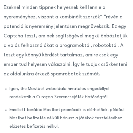
Ezeknél minden tippnek helyesnek kell lennie a
nyereményhez, viszont a kombinált szorzók” “révén a
potenciális nyeremény jelentősen megnövekszik. Ez egy
Captcha teszt, aminek segítségével megkülönböztetjük
a valós felhasználókat a programoktól, robotoktól. A
teszt egy könnyű kérdést tartalmaz, amire csak egy
ember tud helyesen válaszolni. Így le tudjuk csökkenteni
az oldalunkra érkező spamrobotok számát.
Igen, the Mostbet weboldala hivatalos engedéllyel
rendelkezik a Curaçao Szerencsejáték Hatóságtól.
Emellett további Mostbet promóciók is elérhetőek, például
Mostbet befizetés nélküli bónusz a játékok teszteléséhez
előzetes befizetés nélkül.