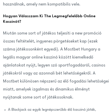
használnak, amely nem kompatibilis vele.
Hogyan Válasszam Ki The Legmegfelelőbb Online
Kaszinót?
Miután some sort of játékos teljesíti a new promóció
összes feltételét, ingyenes pörgetéseket kap (ezek
száma játékosonként egyedi). A Mostbet Hungary a
legális magyar online kaszinó között kiemelkedő
ajánlatokat nyújt, legyen szó sportfogadásról, casinos
játékokról vagy az azonnali bét lehetőségekről. A
Mostbet különösen népszerű az élő fogadási lehetőségei
miatt, amelyek izgalmas és dinamikus élményt
nyújtanak some sort of játékosoknak.
A Blackjack az egyik legnépszerűbb élő kaszinó játék,