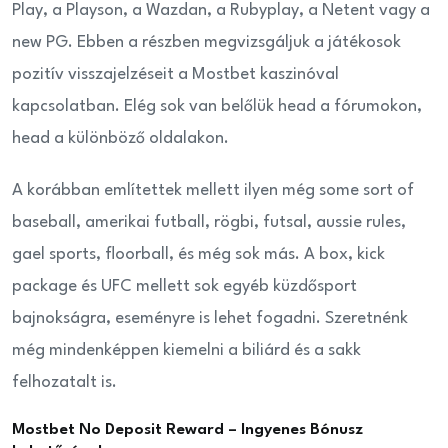
Play, a Playson, a Wazdan, a Rubyplay, a Netent vagy a
new PG. Ebben a részben megvizsgáljuk a játékosok
pozitív visszajelzéseit a Mostbet kaszinóval
kapcsolatban. Elég sok van belőlük head a fórumokon,
head a különböző oldalakon.
A korábban említettek mellett ilyen még some sort of
baseball, amerikai futball, rögbi, futsal, aussie rules,
gael sports, floorball, és még sok más. A box, kick
package és UFC mellett sok egyéb küzdősport
bajnokságra, eseményre is lehet fogadni. Szeretnénk
még mindenképpen kiemelni a biliárd és a sakk
felhozatalt is.
Mostbet No Deposit Reward – Ingyenes Bónusz