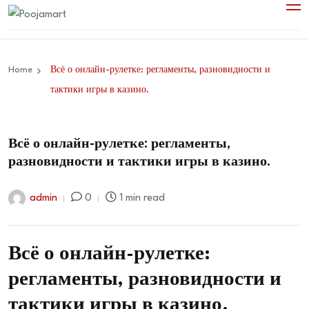
Home
Всё о онлайн-рулетке: регламенты, разновидности и
тактики игры в казино.
Всё о онлайн-рулетке: регламенты,
разновидности и тактики игры в казино.
admin
0
1 min read
Всё о онлайн-рулетке:
регламенты, разновидности и
тактики игры в казино.