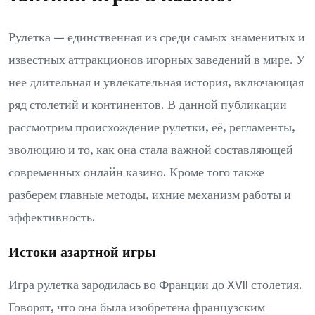
Рулетка — единственная из среди самых знаменитых и
известных аттракционов игорных заведений в мире. У
нее длительная и увлекательная история, включающая
ряд столетий и континентов. В данной публикации
рассмотрим происхождение рулетки, её, регламенты,
эволюцию и то, как она стала важной составляющей
современных онлайн казино. Кроме того также
разберем главные методы, ихние механизм работы и
эффективность.
Истоки азартной игры
Игра рулетка зародилась во Франции до XVII столетия.
Говорят, что она была изобретена французским