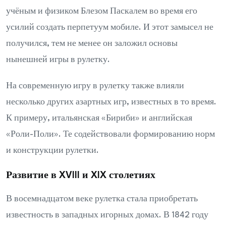
учёным и физиком Блезом Паскалем во время его
усилий создать перпетуум мобиле. И этот замысел не
получился, тем не менее он заложил основы
нынешней игры в рулетку.
На современную игру в рулетку также влияли
несколько других азартных игр, известных в то время.
К примеру, итальянская «Бириби» и английская
«Роли-Поли». Те содействовали формированию норм
и конструкции рулетки.
Развитие в XVIII и XIX столетиях
В восемнадцатом веке рулетка стала приобретать
известность в западных игорных домах. В 1842 году