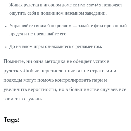
Живая рулетка в игорном доме casino cometa позволяет
ощутить себя в подлинном наземном заведении.
Управляйте своим банкроллом — задайте фиксированный
предел и не превышайте его.
До началом игры ознакомьтесь с регламентом.
Помните, ни одна методика не обещает успех в
рулетке. Любые перечисленные выше стратегии и
подходы могут помочь контролировать пари и
увеличить вероятности, но в большинстве случаев все
зависит от удачи.
Tags: