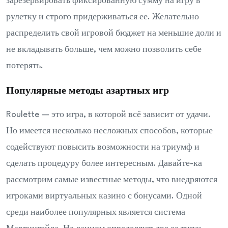
зарезервировать фиксированную сумму на игру в
рулетку и строго придерживаться ее. Желательно
распределить свой игровой бюджет на меньшие доли и
не вкладывать больше, чем можно позволить себе
потерять.
Популярные методы азартных игр
Roulette — это игра, в которой всё зависит от удачи.
Но имеется несколько несложных способов, которые
содействуют повысить возможности на триумф и
сделать процедуру более интересным. Давайте-ка
рассмотрим самые известные методы, что внедряются
игроками виртуальных казино с бонусами. Одной
среди наиболее популярных является система