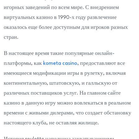
игорных заведений по всем мире. С внедрением
виртуальных казино в 1990-х году развлечение
оказалось еще более доступным для игроков разных
стран.
В настоящее время такие популярные онлайн-
платформы, как
kometa casino
, предоставляют все
имеющиеся модификации игры в рулетку, включая
континентальную, штатовскую, и галльскую от
различных поставщиков услуг. На главном сайте
казино в данную игру можно вовлекаться в реальном
времени с живыми дилерами, что создает обстановку
настоящего клуба, не оставляя жилище.