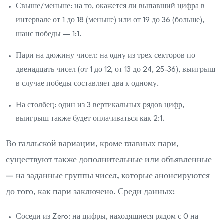
Свыше/меньше: на то, окажется ли выпавший цифра в
интервале от 1 до 18 (меньше) или от 19 до 36 (больше),
шанс победы — 1:1.
Пари на дюжину чисел: на одну из трех секторов по
двенадцать чисел (от 1 до 12, от 13 до 24, 25-36), выигрыш
в случае победы составляет два к одному.
На столбец: один из 3 вертикальных рядов цифр,
выигрыш также будет оплачиваться как 2:1.
Во галльской вариации, кроме главных пари,
существуют также дополнительные или объявленные
— на заданные группы чисел, которые анонсируются
до того, как пари заключено. Среди данных:
Соседи из Zero: на цифры, находящиеся рядом с 0 на