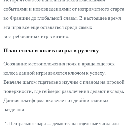
История roulette наполнена захватывающими
событиями и нововведениями: от неприметного старта
во Франции до глобальной славы. В настоящее время
эта игра все еще оставаться среди самых
востребованных игр в казино.
План стола и колеса игры в рулетку
Осознание местоположения поля и вращающегося
колеса данной игры является ключом к успеху.
Вначале шагом тщательно изучим с планом на игровой
поверхности, где геймеры развлечения делают вклады.
Данная платформа включает из двойки главных
разделов:
Центральные пари — делаются на отдельные числа или