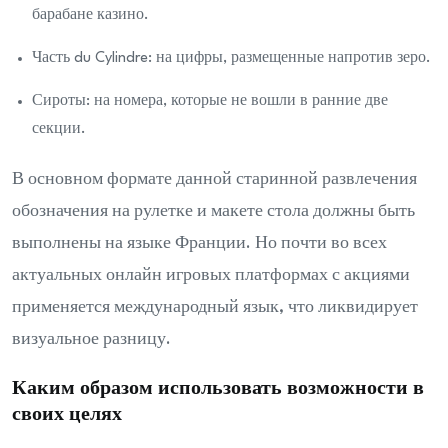
барабане казино.
Часть du Cylindre: на цифры, размещенные напротив зеро.
Сироты: на номера, которые не вошли в ранние две
секции.
В основном формате данной старинной развлечения
обозначения на рулетке и макете стола должны быть
выполнены на языке Франции. Но почти во всех
актуальных онлайн игровых платформах с акциями
применяется международный язык, что ликвидирует
визуальное разницу.
Каким образом использовать возможности в
своих целях