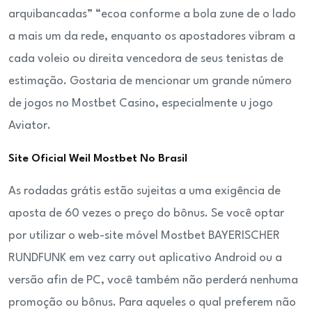
arquibancadas” “ecoa conforme a bola zune de o lado
a mais um da rede, enquanto os apostadores vibram a
cada voleio ou direita vencedora de seus tenistas de
estimação. Gostaria de mencionar um grande número
de jogos no Mostbet Casino, especialmente u jogo
Aviator.
Site Oficial Weil Mostbet No Brasil
As rodadas grátis estão sujeitas a uma exigência de
aposta de 60 vezes o preço do bônus. Se você optar
por utilizar o web-site móvel Mostbet BAYERISCHER
RUNDFUNK em vez carry out aplicativo Android ou a
versão afin de PC, você também não perderá nenhuma
promoção ou bônus. Para aqueles o qual preferem não