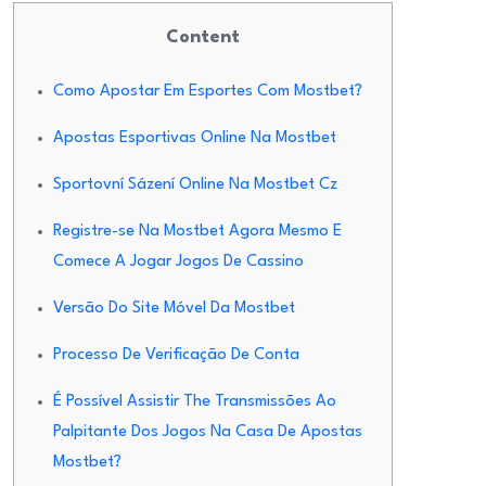
Content
Como Apostar Em Esportes Com Mostbet?
Apostas Esportivas Online Na Mostbet
Sportovní Sázení Online Na Mostbet Cz
Registre-se Na Mostbet Agora Mesmo E
Comece A Jogar Jogos De Cassino
Versão Do Site Móvel Da Mostbet
Processo De Verificação De Conta
É Possível Assistir The Transmissões Ao
Palpitante Dos Jogos Na Casa De Apostas
Mostbet?