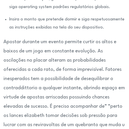
siga operating system padrões regulatórios globais.
Insira o monto que pretende dormir e siga respetuosamente
as instruções exibidas na tela do seu dispositivo.
Apostar durante um evento permite curtir os altos e
baixos de um jogo em constante evolução. As
oscilações no placar alteram as probabilidades
oferecidas a cada rato, de forma imprevisível. Fatores
inesperados tem a possibilidade de desequilibrar o
contraddittorio a qualquer instante, abrindo espaço em
virtude de apostas arriscadas possuindo chances
elevadas de sucesso. É preciso acompanhar de” “perto
os lances elizabeth tomar decisões sob pressão para
lucrar com as reviravoltas de um quebranto que muda u