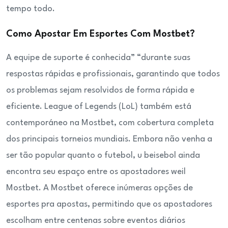
tempo todo.
Como Apostar Em Esportes Com Mostbet?
A equipe de suporte é conhecida” “durante suas
respostas rápidas e profissionais, garantindo que todos
os problemas sejam resolvidos de forma rápida e
eficiente. League of Legends (LoL) também está
contemporáneo na Mostbet, com cobertura completa
dos principais torneios mundiais. Embora não venha a
ser tão popular quanto o futebol, u beisebol ainda
encontra seu espaço entre os apostadores weil
Mostbet. A Mostbet oferece inúmeras opções de
esportes pra apostas, permitindo que os apostadores
escolham entre centenas sobre eventos diários