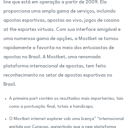
line que está em operação a partir de 2009. Ela
proporciona uma ampla gama de serviços, incluindo
apostas esportivas, apostas ao vivo, jogos de cassino
at the esportes virtuais. Com sua interface amigável e
uma numerosa gama de opções, a Mostbet se tornou
rapidamente a favorita no meio dos entusiastas de
apostas no Brasil. A Mostbet, uma renomada
plataforma internacional de apostas, tem feito
reconhecimento no setor de apostas esportivas no
Brasil.
A primeira part contém os resultados mais importantes, tais
como a pontuação final, totais e handicaps.
O Mostbet internet explorer sob uma licença” “internacional
emitida por Curaçao, garantindo que a new plataforma