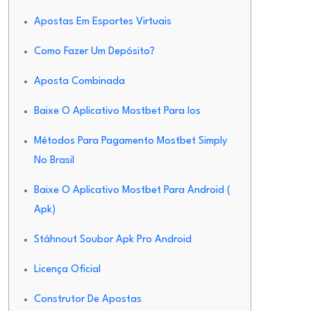
Apostas Em Esportes Virtuais
Como Fazer Um Depósito?
Aposta Combinada
Baixe O Aplicativo Mostbet Para Ios
Métodos Para Pagamento Mostbet Simply
No Brasil
Baixe O Aplicativo Mostbet Para Android (
Apk)
Stáhnout Soubor Apk Pro Android
Licença Oficial
Construtor De Apostas