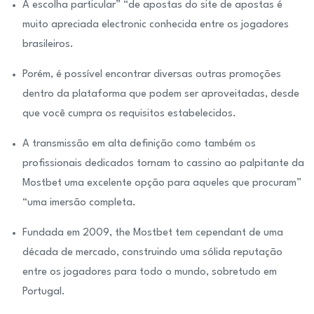
A escolha particular” “de apostas do site de apostas é
muito apreciada electronic conhecida entre os jogadores
brasileiros.
Porém, é possível encontrar diversas outras promoções
dentro da plataforma que podem ser aproveitadas, desde
que você cumpra os requisitos estabelecidos.
A transmissão em alta definição como também os
profissionais dedicados tornam to cassino ao palpitante da
Mostbet uma excelente opção para aqueles que procuram”
“uma imersão completa.
Fundada em 2009, the Mostbet tem cependant de uma
década de mercado, construindo uma sólida reputação
entre os jogadores para todo o mundo, sobretudo em
Portugal.