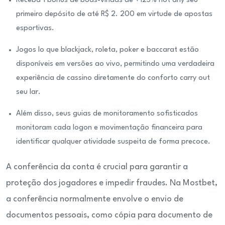
Receba 1 bônus de boas-vindas de +125% not any seu
primeiro depósito de até R$ 2. 200 em virtude de apostas
esportivas.
Jogos lo que blackjack, roleta, poker e baccarat estão
disponíveis em versões ao vivo, permitindo uma verdadeira
experiência de cassino diretamente do conforto carry out
seu lar.
Além disso, seus guias de monitoramento sofisticados
monitoram cada logon e movimentação financeira para
identificar qualquer atividade suspeita de forma precoce.
A conferência da conta é crucial para garantir a
proteção dos jogadores e impedir fraudes. Na Mostbet,
a conferência normalmente envolve o envio de
documentos pessoais, como cópia para documento de