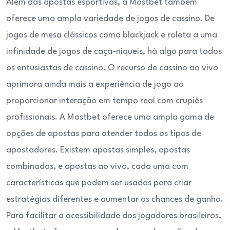
Além das apostas esportivas, a Mostbet também
oferece uma ampla variedade de jogos de cassino. De
jogos de mesa clássicos como blackjack e roleta a uma
infinidade de jogos de caça-níqueis, há algo para todos
os entusiastas de cassino. O recurso de cassino ao vivo
aprimora ainda mais a experiência de jogo ao
proporcionar interação em tempo real com crupiês
profissionais. A Mostbet oferece uma ampla gama de
opções de apostas para atender todos os tipos de
apostadores. Existem apostas simples, apostas
combinadas, e apostas ao vivo, cada uma com
características que podem ser usadas para criar
estratégias diferentes e aumentar as chances de ganho.
Para facilitar a acessibilidade dos jogadores brasileiros,