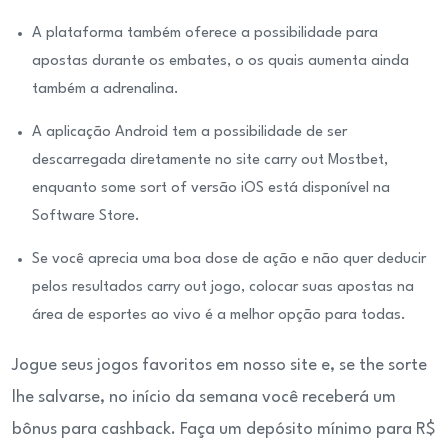
A plataforma também oferece a possibilidade para
apostas durante os embates, o os quais aumenta ainda
também a adrenalina.
A aplicação Android tem a possibilidade de ser
descarregada diretamente no site carry out Mostbet,
enquanto some sort of versão iOS está disponível na
Software Store.
Se você aprecia uma boa dose de ação e não quer deducir
pelos resultados carry out jogo, colocar suas apostas na
área de esportes ao vivo é a melhor opção para todas.
Jogue seus jogos favoritos em nosso site e, se the sorte
lhe salvarse, no início da semana você receberá um
bônus para cashback. Faça um depósito mínimo para R$