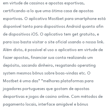
em virtude de cassinos e apostas esportivas,
certificando-a lo que uma ótima casa de apostas
esportivas. O aplicativo Mostbet para smartphone está
disponível tanto para dispositivos Android quanto afin
de dispositivos iOS. O aplicativo tem get gratuito, e
para isso basta visitar o site oficial usando o nosso link.
Além disto, é possível el uso o aplicativo em virtude de
fazer apostas, financiar sua conta realizando um
depósito, sacando dinheiro, resgatando operating
system mesmos bônus sobre boas-vindas etc. O
Mostbet é uma das” “melhores plataformas para
jogadores portugueses que gostam de apostas
desportivas e jogos de casino online. Com métodos de
pagamento locais, interface amigável e bónus