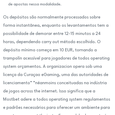
de apostas nessa modalidade.
Os depósitos são normalmente processados sobre
forma instantânea, enquanto os levantamentos tem a
possibilidade de demorar entre 12-15 minutos a 24
horas, dependendo carry out método escolhido. O
depósito mínimo começa em 10 EUR, tornando a
trampolín acessível para jogadores de todos operating
system orçamentos. A organizacion opera sob uma
licença da Curaçao eGaming, uma das autoridades de
licenciamento” “néanmoins conceituadas na indústria
de jogos across the internet. Isso significa que a
Mostbet adere a todos operating system regulamentos
e padrões necessários para oferecer um ambiente para