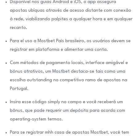
Disponível nos guias Android e iOS, o app assegura
apostas ubíquas através de acesso distante com conexão
à rede, viabilizando palpites a qualquer hora e em qualquer
recanto.
Para el uso a Mostbet País brasileiro, os usuários devem se
registrar em plataforma e alimentar uma conta.
Com métodos de pagamento locais, interface amigável e
bónus atrativos, um Mostbet destaca-se tais como uma
escolha outstanding no competitivo ramo de apostas na
Portugal.
Insira esse código simply no campo e você receberá um
bônus, que pode requerir um depósito para acordo com
operating-system termos.
Para se registrar mhh casa de apostas Mostbet, você tem