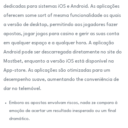
dedicadas para sistemas iOS e Android. As aplicações
oferecem some sort of mesma funcionalidade os quais
a versão de desktop, permitindo aos jogadores fazer
apostas, jogar jogos para casino e gerir as suas conta
em qualquer espaço e a qualquer hora. A aplicação
Android pode ser descarregada diretamente no site do
Mostbet, enquanto a versão iOS está disponível na
App-store. As aplicações são otimizadas para um
desempenho suave, aumentando the conveniência de
dar no telemóvel.
Embora as apostas envolvam riscos, nada ze compara à
emoção de acertar um resultado inesperado ou um final
dramático.