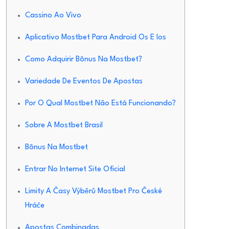
Cassino Ao Vivo
Aplicativo Mostbet Para Android Os E Ios
Como Adquirir Bônus Na Mostbet?
Variedade De Eventos De Apostas
Por O Qual Mostbet Não Está Funcionando?
Sobre A Mostbet Brasil
Bônus Na Mostbet
Entrar No Internet Site Oficial
Limity A Časy Výběrů Mostbet Pro České
Hráče
Apostas Combinadas