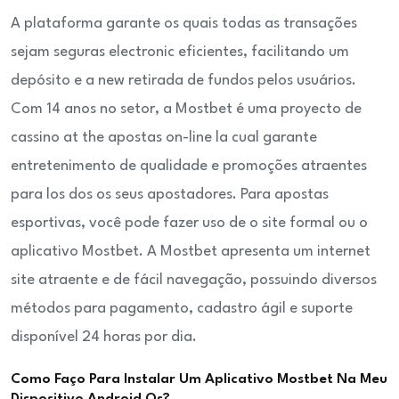
A plataforma garante os quais todas as transações
sejam seguras electronic eficientes, facilitando um
depósito e a new retirada de fundos pelos usuários.
Com 14 anos no setor, a Mostbet é uma proyecto de
cassino at the apostas on-line la cual garante
entretenimento de qualidade e promoções atraentes
para los dos os seus apostadores. Para apostas
esportivas, você pode fazer uso de o site formal ou o
aplicativo Mostbet. A Mostbet apresenta um internet
site atraente e de fácil navegação, possuindo diversos
métodos para pagamento, cadastro ágil e suporte
disponível 24 horas por dia.
Como Faço Para Instalar Um Aplicativo Mostbet Na Meu