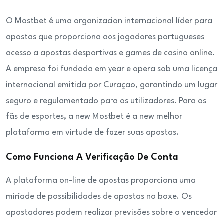
O Mostbet é uma organizacion internacional líder para
apostas que proporciona aos jogadores portugueses
acesso a apostas desportivas e games de casino online.
A empresa foi fundada em year e opera sob uma licença
internacional emitida por Curaçao, garantindo um lugar
seguro e regulamentado para os utilizadores. Para os
fãs de esportes, a new Mostbet é a new melhor
plataforma em virtude de fazer suas apostas.
Como Funciona A Verificação De Conta
A plataforma on-line de apostas proporciona uma
miríade de possibilidades de apostas no boxe. Os
apostadores podem realizar previsões sobre o vencedor