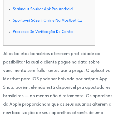
Stáhnout Soubor Apk Pro Android
Sportovní Sázení Online Na Mostbet Cz
Processo De Verificação De Conta
Já os boletos bancários oferecem praticidade ao
possibilitar la cual o cliente pague na data sobre
vencimento sem fallar antecipar o preço. O aplicativo
Mostbet para iOS pode ser baixado por própria App
Shop, porém, ele não está disponível pra apostadores
brasileiros — ao menos não diretamente. Os aparelhos
da Apple proporcionam que os seus usuários alterem a
new localização de seus aparelhos através de uma