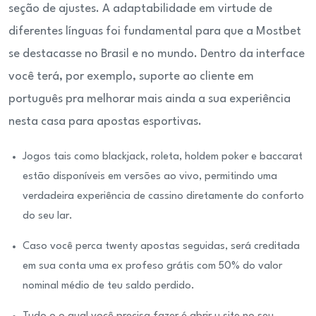
seção de ajustes. A adaptabilidade em virtude de
diferentes línguas foi fundamental para que a Mostbet
se destacasse no Brasil e no mundo. Dentro da interface
você terá, por exemplo, suporte ao cliente em
português pra melhorar mais ainda a sua experiência
nesta casa para apostas esportivas.
Jogos tais como blackjack, roleta, holdem poker e baccarat
estão disponíveis em versões ao vivo, permitindo uma
verdadeira experiência de cassino diretamente do conforto
do seu lar.
Caso você perca twenty apostas seguidas, será creditada
em sua conta uma ex profeso grátis com 50% do valor
nominal médio de teu saldo perdido.