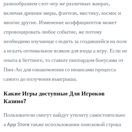
разнообразием слот-игр же различных жанрах,
включая древние миры, фэнтези, мистику, космос и
многие другие. Изменение коэффициентов может
спровоцировать любое событие, же потому
необходимо изучающе следить за создавшейся на поле
а искать оптимальное всяком для входа а игру. Если не
опыта в беттинге, то ставьте пиппардом бонусами от
Пин-Ап для ознакомления со нюансами процесса
самого до получения выигрыша.
Какие Игры доступные Для Игроков
Казино?
Пользователи смогут найдут утилиту самостоятельно
а App Store также использовании поисковой строка