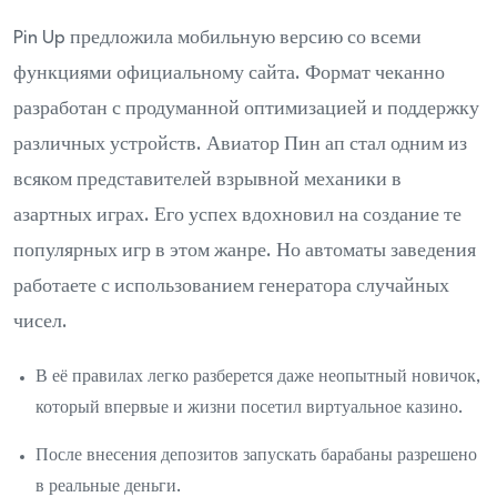
Pin Up предложила мобильную версию со всеми
функциями официальному сайта. Формат чеканно
разработан с продуманной оптимизацией и поддержку
различных устройств. Авиатор Пин ап стал одним из
всяком представителей взрывной механики в
азартных играх. Его успех вдохновил на создание те
популярных игр в этом жанре. Но автоматы заведения
работаете с использованием генератора случайных
чисел.
В её правилах легко разберется даже неопытный новичок,
который впервые и жизни посетил виртуальное казино.
После внесения депозитов запускать барабаны разрешено
в реальные деньги.