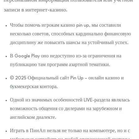
персональной информации пользователя или учетной
записи в интернет-казино.
Чтобы помочь игрокам казино pin up, мы составили
несколько советов, способных кардинально финансовую
дисциплину же повысить шансы на устойчивый успех.
В Google Play оно недоступно из-за ограничения на
публикацию там программ азартной тематики.
© 2025 Официальный сайт Pin Up – онлайн казино и
букмекерская контора.
Одной из значимых особенностей LIVE-раздела являлась
возможность общения со дилерами на зарубежном и
английском диалекте.
Играть в ПинАп нельзя не только на компьютере, но и с