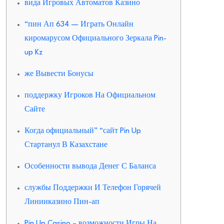
вида Игровых Автоматов Казино
“пин Ап 634 — Играть Онлайн
киромарусом Официального Зеркала Pin-
up Kz
же Вывести Бонусы
поддержку Игроков На Официальном
Сайте
Когда официальный” “сайт Pin Up
Стартанул В Казахстане
Особенности вывода Денег С Баланса
службы Поддержки И Телефон Горячей
Линииказино Пин-ап
Pin Up Casino – возможности Игры На