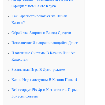
Официальном Сайте Клуба
Как Зарегистрироваться же Пинап
Казино?
Обработка Запроса и Вывод Средств
Пополнение И напрашивающийся Денег
Платежные Системы В Казино Пин Ап
Казахстан
Бесплатная Игра В Демо-режиме
Какие Игры доступны В Казино Пинап?
Всё семряуи Pin Up и Казахстане – Игры,
Бонусы, Советы