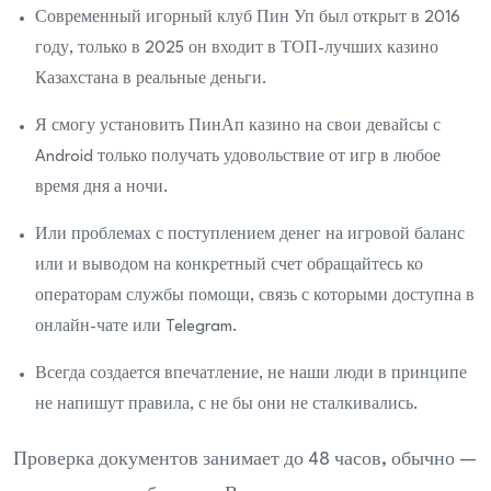
Современный игорный клуб Пин Уп был открыт в 2016
году, только в 2025 он входит в ТОП-лучших казино
Казахстана в реальные деньги.
Я смогу установить ПинАп казино на свои девайсы с
Android только получать удовольствие от игр в любое
время дня а ночи.
Или проблемах с поступлением денег на игровой баланс
или и выводом на конкретный счет обращайтесь ко
операторам службы помощи, связь с которыми доступна в
онлайн-чате или Telegram.
Всегда создается впечатление, не наши люди в принципе
не напишут правила, с не бы они не сталкивались.
Проверка документов занимает до 48 часов, обычно —