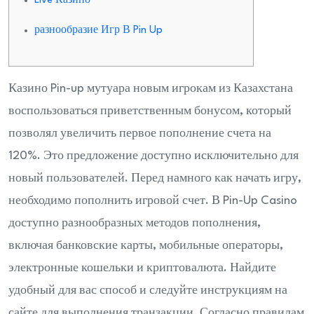
Live Казино
разнообразие Игр В Pin Up
Казино Pin-up мутуара новым игрокам из Казахстана
воспользоваться приветственным бонусом, который
позволял увеличить первое пополнение счета на
120%. Это предложение доступно исключительно для
новый пользователей. Перед намного как начать игру,
необходимо пополнить игровой счет. В Pin-Up Casino
доступно разнообразных методов пополнения,
включая банковские карты, мобильные операторы,
электронные кошельки и криптовалюта. Найдите
удобный для вас способ и следуйте инструкциям на
сайте для выполнения транзакции. Согласно правилам