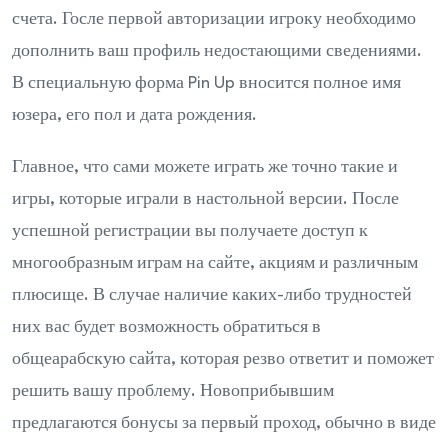
счета. Госле первой авторизации игроку необходимо
дополнить ваш профиль недостающими сведениями.
В специальную форма Pin Up вносится полное имя
юзера, его пол и дата рождения.
Главное, что сами можете играть же точно такие и
игры, которые играли в настольной версии. После
успешной регистрации вы получаете доступ к
многообразным играм на сайте, акциям и различным
плюсище. В случае наличие каких-либо трудностей
них вас будет возможность обратиться в
общеарабскую сайта, которая резво ответит и поможет
решить вашу проблему. Новоприбывшим
предлагаются бонусы за первый проход, обычно в виде