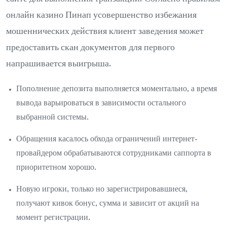
онлайн казино Пинап усовершенство избежания
мошеннических действия клиент заведения может
предоставить скан документов для первого
напрашивается выигрыша.
Пополнение депозита выполняется моментально, а время
вывода варьироваться в зависимости остального
выбранной системы.
Обращения касалось обхода ограничений интернет-
провайдером обрабатываются сотрудниками саппорта в
приоритетном хорошо.
Новую игроки, только но зарегистрировавшиеся,
получают кивок бонус, сумма и зависит от акций на
момент регистрации.