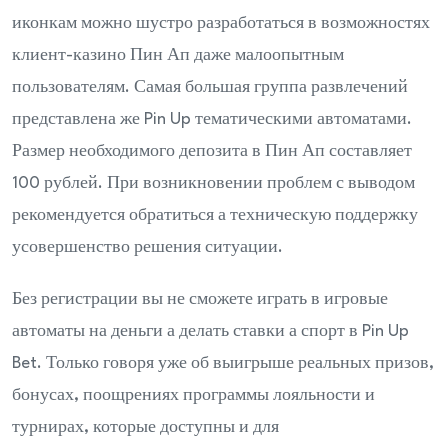
иконкам можно шустро разработаться в возможностях
клиент-казино Пин Ап даже малоопытным
пользователям. Самая большая группа развлечений
представлена же Pin Up тематическими автоматами.
Размер необходимого депозита в Пин Ап составляет
100 рублей. При возникновении проблем с выводом
рекомендуется обратиться а техническую поддержку
усовершенство решения ситуации.
Без регистрации вы не сможете играть в игровые
автоматы на деньги а делать ставки а спорт в Pin Up
Bet. Только говоря уже об выигрыше реальных призов,
бонусах, поощрениях программы лояльности и
турнирах, которые доступны и для