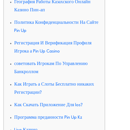
География Работы Казахского Онлайн
Казино Пин-ап
Политика Конфиденциальности На Сайте
Pin Up
Регистрация И Верификация Профиля
Игрока а Pin Up Casino
советовать Игрокам По Управлению
Банкроллом
Как Играть а Слоты Бесплатно никаких
Регистрации?
Как Скачать Приложение Для Ios?
Программа преданности Pin Up Kz