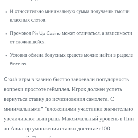
И относительно минимальную сумма получаешь тысячи
классных слотов.
Промокод Pin Up Casino может отличаться, а зависимости
от сложившейся.
Условия обмена бонусных средств можно найти в разделе
Pincoins.
Crash игры в казино быстро завоевали популярность
вопреки простоте геймплея. Игрок должен успеть
вернуться ставку до исчезновения самолета. С
минимальными” “вложениями участники значительно
увеличивают выигрыш. Максимальный уровень в Пин
ап Авиатор умножения ставки достигает 100