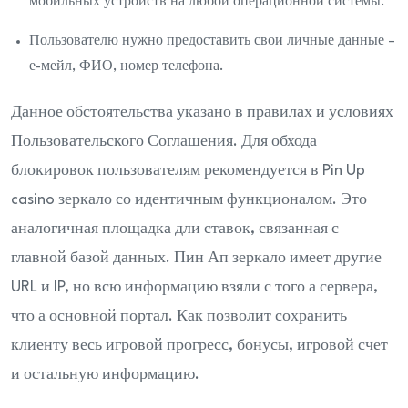
мобильных устройств на любой операционной системы.
Пользователю нужно предоставить свои личные данные –
е-мейл, ФИО, номер телефона.
Данное обстоятельства указано в правилах и условиях
Пользовательского Соглашения. Для обхода
блокировок пользователям рекомендуется в Pin Up
casino зеркало со идентичным функционалом. Это
аналогичная площадка дли ставок, связанная с
главной базой данных. Пин Ап зеркало имеет другие
URL и IP, но всю информацию взяли с того а сервера,
что а основной портал. Как позволит сохранить
клиенту весь игровой прогресс, бонусы, игровой счет
и остальную информацию.