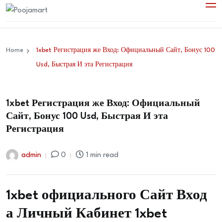
Home
1xbet Регистрация же Вход: Официальный Сайт, Бонус 100
Usd, Быстрая И эта Регистрация
1xbet Регистрация же Вход: Официальный
Сайт, Бонус 100 Usd, Быстрая И эта
Регистрация
admin
0
1 min read
1xbet официального Сайт Вход
а Личный Кабинет 1xbet