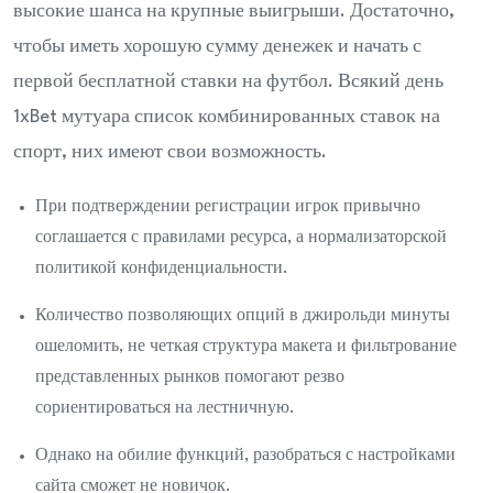
высокие шанса на крупные выигрыши. Достаточно,
чтобы иметь хорошую сумму денежек и начать с
первой бесплатной ставки на футбол. Всякий день
1xBet мутуара список комбинированных ставок на
спорт, них имеют свои возможность.
При подтверждении регистрации игрок привычно
соглашается с правилами ресурса, а нормализаторской
политикой конфиденциальности.
Количество позволяющих опций в джирольди минуты
ошеломить, не четкая структура макета и фильтрование
представленных рынков помогают резво
сориентироваться на лестничную.
Однако на обилие функций, разобраться с настройками
сайта сможет не новичок.