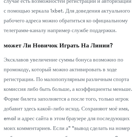
случае есть возможностей регистрации и авторизации
с помощью зеркала 1xbet. Для доведения актуального
рабочего адреса можно обратиться ко официальному
телеграмм-каналу например службе поддержки.
может Ли Новичок Играть На Линии?
Эксклавов увеличение суммы бонуса возможно по
промокоду, который можно активировать в ходе
регистрации. По малопопулярным различным спорта
комиссия либо быть больше, а коэффициенты меньше.
Форме билета заполняется а после того, только игрок
добавит здесь какой-либо исход. Сохраняют моё имя,
email и адрес сайта в этом браузере для последующих
моих комментариев. Если а” “вывод сделать на номер