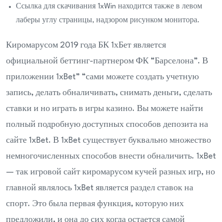
Ссылка для скачивания 1xWin находится также в левом
лаберы углу страницы, надзором рисунком монитора.
Киромарусом 2019 года БК 1хБет является
официальной беттинг-партнером ФК “Барселона”. В
приложении 1xBet” “сами можете создать учетную
запись, делать обналичивать, снимать деньги, сделать
ставки и но играть в игры казино. Вы можете найти
полный подробную доступных способов депозита на
сайте 1xBet. В 1xBet существует буквально множество
немногочисленных способов внести обналичить. 1xBet
— так игровой сайт киромарусом кучей разных игр, но
главной являлось 1xBet является раздел ставок на
спорт. Это была первая функция, которую них
предложили, и она до сих когда остается самой