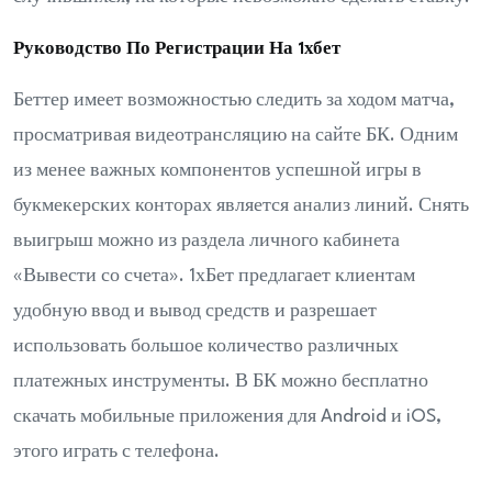
Руководство По Регистрации На 1хбет
Беттер имеет возможностью следить за ходом матча,
просматривая видеотрансляцию на сайте БК. Одним
из менее важных компонентов успешной игры в
букмекерских конторах является анализ линий. Снять
выигрыш можно из раздела личного кабинета
«Вывести со счета». 1хБет предлагает клиентам
удобную ввод и вывод средств и разрешает
использовать большое количество различных
платежных инструменты. В БК можно бесплатно
скачать мобильные приложения для Android и iOS,
этого играть с телефона.