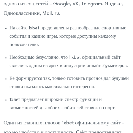
одного из соц сетей – Google, VK, Telegram, Яндекс,
Одноклассники, Mail. ru.
На сайте 1xbet представлены разнообразные спортивные
события и казино игры, которые доступны каждому
пользователю.
Необходимо безусловно, что 1 xbet официальный сайт
являлись одним из ярых в индустрии онлайн-букмекеров.
Ее формируется так, только готовить прогноз ддя будущей
ставки оказалось максимально интересно.
1хБет предлагает широкий спектр функций и
возможностей для обоих любителей ставок и спорт.
Один из главных плюсов 1xbet официальному сайт –
это но удобство и доступность. Сайт предоставляет