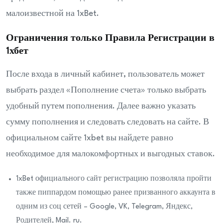
малоизвестной на 1xBet.
Ограничения только Правила Регистрации в
1хбет
После входа в личный кабинет, пользователь может
выбрать раздел «Пополнение счета» только выбрать
удобный путем пополнения. Далее важно указать
сумму пополнения и следовать следовать на сайте. В
официальном сайте 1xbet вы найдете равно
необходимое для малокомфортных и выгодных ставок.
1xBet официального сайт регистрацию позволяла пройти
также пиппардом помощью ранее призванного аккаунта в
одним из соц сетей – Google, VK, Telegram, Яндекс,
Родителей, Mail. ru.