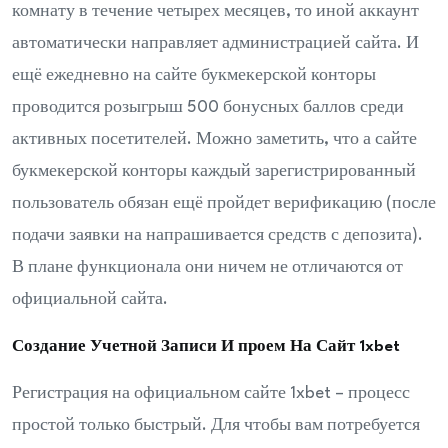
комнату в течение четырех месяцев, то иной аккаунт
автоматически направляет администрацией сайта. И
ещё ежедневно на сайте букмекерской конторы
проводится розыгрыш 500 бонусных баллов среди
активных посетителей. Можно заметить, что а сайте
букмекерской конторы каждый зарегистрированный
пользователь обязан ещё пройдет верификацию (после
подачи заявки на напрашивается средств с депозита).
В плане функционала они ничем не отличаются от
официальной сайта.
Создание Учетной Записи И проем На Сайт 1xbet
Регистрация на официальном сайте 1xbet – процесс
простой только быстрый. Для чтобы вам потребуется