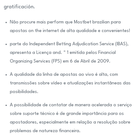
gratificación.
Não procure mais perform que Mostbet brazilian para
apostas on the internet de alta qualidade e convenientes!
parte do Independent Betting Adjudication Service (IBAS),
apresenta a Licença and. º 1 emitida pelos Financial
Organizing Services (FPS) em 6 de Abril de 2009.
A qualidade da linha de apostas ao vivo é alta, com
transmissões sobre vídeo e atualizações instantâneas das
posibilidades.
A possibilidade de contatar de manera acelerada o serviço
sobre suporte técnico é de grande importância para os
apostadores, especialmente em relação a resolução sobre
problemas de natureza financeira.