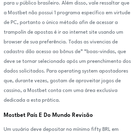
para u público brasileiro. Além disso, vale ressaltar que
a Mostbet não possui 1 programa específico em virtude
de PC, portanto o único método afin de acessar a
trampolín de apostas é ir ao internet site usando um
browser de sua preferência. Todas as vivencias de
cadastro dão acesso ao bônus de” “boas-vindas, que
deve se tornar selecionado após um preenchimento dos
dados solicitados. Para operating system apostadores
que, durante vezes, gostam de aproveitar jogos de
cassino, a Mostbet conta com uma área exclusiva
dedicada a esta prática.
Mostbet País E Do Mundo Revisão
Um usuário deve depositar no mínimo fifty BRL em