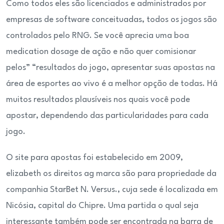
Como todos eles são licenciados e administrados por
empresas de software conceituadas, todos os jogos são
controlados pelo RNG. Se você aprecia uma boa
medication dosage de ação e não quer comisionar
pelos” “resultados do jogo, apresentar suas apostas na
área de esportes ao vivo é a melhor opção de todas. Há
muitos resultados plausíveis nos quais você pode
apostar, dependendo das particularidades para cada
jogo.
O site para apostas foi estabelecido em 2009,
elizabeth os direitos ag marca são para propriedade da
companhia StarBet N. Versus., cuja sede é localizada em
Nicósia, capital do Chipre. Uma partida o qual seja
interessante também pode ser encontrada na barra de