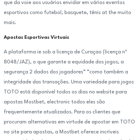
que da voie aos usuários envidar em vários eventos
esportivos como futebol, basquete, tênis at the muito
mais.
Apostas Esportivas Virtuais
A plataforma ie sob a licença de Curaçao (licença nº
8048/JAZ), o que garante a equidade dos jogos, a
segurança 2 dados dos jogadores” “como também a
integridade das transações. Uma variedade para jogos
TOTO está disponível todos os dias no website para
apostas Mostbet, electronic todos eles são
frequentemente atualizados. Para os clientes que
procuram alternativas em virtude de apostar em TOTO
no site para apostas, a Mostbet oferece incríveis