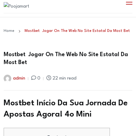
Home
Mostbet ️ Jogar On The Web No Site Estatal Da Most Bet
Mostbet ️ Jogar On The Web No Site Estatal Da
Most Bet
admin
0
22 min read
Mostbet Início Da Sua Jornada De
Apostas Agora! 4o Mini