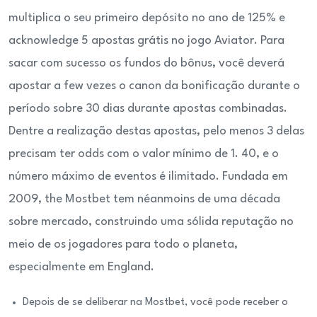
multiplica o seu primeiro depósito no ano de 125% e
acknowledge 5 apostas grátis no jogo Aviator. Para
sacar com sucesso os fundos do bônus, você deverá
apostar a few vezes o canon da bonificação durante o
período sobre 30 dias durante apostas combinadas.
Dentre a realização destas apostas, pelo menos 3 delas
precisam ter odds com o valor mínimo de 1. 40, e o
número máximo de eventos é ilimitado. Fundada em
2009, the Mostbet tem néanmoins de uma década
sobre mercado, construindo uma sólida reputação no
meio de os jogadores para todo o planeta,
especialmente em England.
Depois de se deliberar na Mostbet, você pode receber o