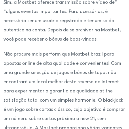
Sim, a Mostbet oferece transmissão sobre vídeo de”
“alguns eventos importantes. Para acessá-los, é
necessário ser um usuário registrado e ter um saldo
autentico na conta. Depois de se archivar na Mostbet,
você pode receber o bônus de boas-vindas.
Não procure mais perform que Mostbet brazil para
apostas online de alta qualidade e convenientes! Com
uma grande selecção de jogos e bónus de topo, não
encontrará um local melhor deste reverso da Internet
para experimentar a garantia de qualidade at the
satisfação total com um simples harmonie. O blackjack
é um jogo sobre cartas clássico, cujo objetivo é comprar
um número sobre cartas próximo a new 21, sem
ultrapassá-lo. A Mostbet proporciona várias variantes