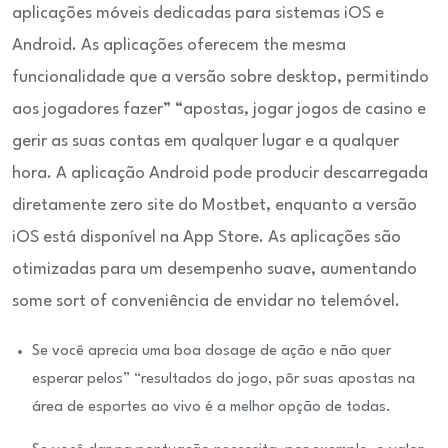
aplicações móveis dedicadas para sistemas iOS e
Android. As aplicações oferecem the mesma
funcionalidade que a versão sobre desktop, permitindo
aos jogadores fazer” “apostas, jogar jogos de casino e
gerir as suas contas em qualquer lugar e a qualquer
hora. A aplicação Android pode producir descarregada
diretamente zero site do Mostbet, enquanto a versão
iOS está disponível na App Store. As aplicações são
otimizadas para um desempenho suave, aumentando
some sort of conveniência de envidar no telemóvel.
Se você aprecia uma boa dosage de ação e não quer
esperar pelos” “resultados do jogo, pôr suas apostas na
área de esportes ao vivo é a melhor opção de todas.