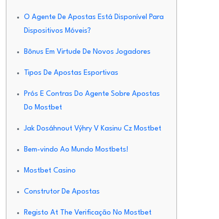
O Agente De Apostas Está Disponível Para
Dispositivos Móveis?
Bônus Em Virtude De Novos Jogadores
Tipos De Apostas Esportivas
Prós E Contras Do Agente Sobre Apostas
Do Mostbet
Jak Dosáhnout Výhry V Kasinu Cz Mostbet
Bem-vindo Ao Mundo Mostbets!
Mostbet Casino
Construtor De Apostas
Registo At The Verificação No Mostbet