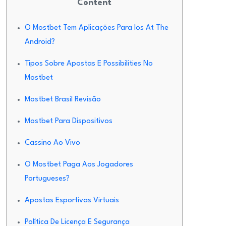
Content
O Mostbet Tem Aplicações Para Ios At The
Android?
Tipos Sobre Apostas E Possibilities No
Mostbet
Mostbet Brasil Revisão
Mostbet Para Dispositivos
Cassino Ao Vivo
O Mostbet Paga Aos Jogadores
Portugueses?
Apostas Esportivas Virtuais
Política De Licença E Segurança