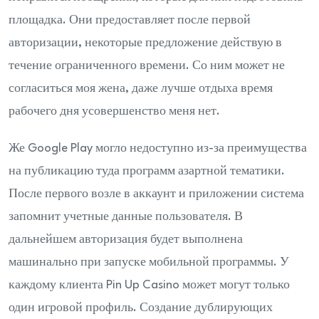
площадка. Они предоставляет после первой
авторизации, некоторые предложение действую в
течение ограниченного времени. Со ним может не
согласиться моя жена, даже лучше отдыха время
рабочего дня усовершенство меня нет.
Же Google Play могло недоступно из-за преимущества
на публикацию туда программ азартной тематики.
После первого возле в аккаунт и приложении система
запомнит учетные данные пользователя. В
дальнейшем авторизация будет выполнена
машинально при запуске мобильной программы. У
каждому клиента Pin Up Casino может могут только
один игровой профиль. Создание дублирующих