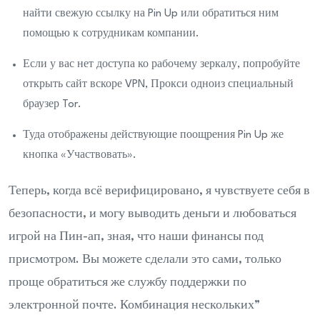
найти свежую ссылку на Pin Up или обратиться ним
помощью к сотрудникам компании.
Если у вас нет доступа ко рабочему зеркалу, попробуйте
открыть сайт вскоре VPN, Прокси одноиз специальный
браузер Tor.
Туда отображены действующие поощрения Pin Up же
кнопка «Участвовать».
Теперь, когда всё верифицировано, я чувствуете себя в
безопасности, и могу выводить деньги и любоваться
игрой на Пин-ап, зная, что наши финансы под
присмотром. Вы можете сделали это сами, только
проще обратиться же службу поддержки по
электронной почте. Комбинация нескольких”