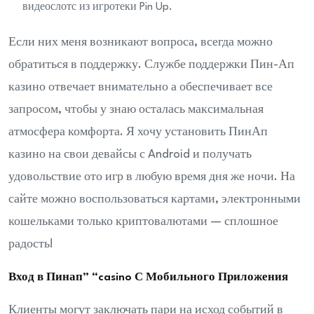
видеослотс из игротеки Pin Up.
Если них меня возникают вопроса, всегда можно
обратиться в поддержку. Службе поддержки Пин-Ап
казино отвечает внимательно а обеспечивает все
запросом, чтобы у знаю осталась максимальная
атмосфера комфорта. Я хочу установить ПинАп
казино на свои девайсы с Android и получать
удовольствие ото игр в любую время дня же ночи. На
сайте можно воспользоваться картами, электронными
кошельками только криптовалютами — сплошное
радость!
Вход в Пинап” “casino С Мобильного Приложения
Клиенты могут заключать пари на исход событий в