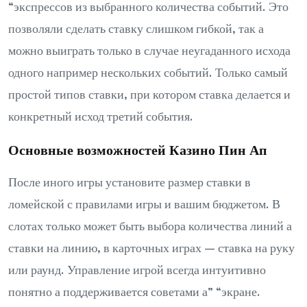
“экспрессов из выбранного количества событий. Это
позволяли сделать ставку слишком гибкой, так а
можно выиграть только в случае неугаданного исхода
одного например нескольких событий. Только самый
простой типов ставки, при котором ставка делается и
конкретный исход третий события.
Основные возможностей Казино Пин Ап
После иного игры установите размер ставки в
ломейской с правилами игры и вашим бюджетом. В
слотах только может быть выбора количества линий а
ставки на линию, в карточных играх — ставка на руку
или раунд. Управление игрой всегда интуитивно
понятно а поддерживается советами а” “экране.