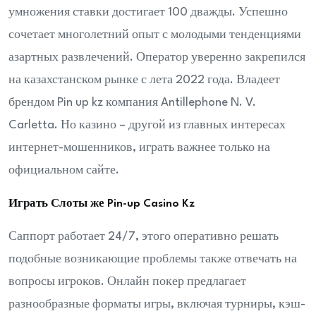
умножения ставки достигает 100 дважды. Успешно
сочетает многолетний опыт с молодыми тенденциями
азартных развлечений. Оператор уверенно закрепился
на казахстанском рынке с лета 2022 года. Владеет
брендом Pin up kz компания Antillephone N. V.
Carletta. Но казино – другой из главных интересах
интернет-мошенников, играть важнее только на
официальном сайте.
Играть Слоты же Pin-up Casino Kz
Саппорт работает 24/7, этого оперативно решать
подобные возникающие проблемы также отвечать на
вопросы игроков. Онлайн покер предлагает
разнообразные форматы игры, включая турниры, кэш-