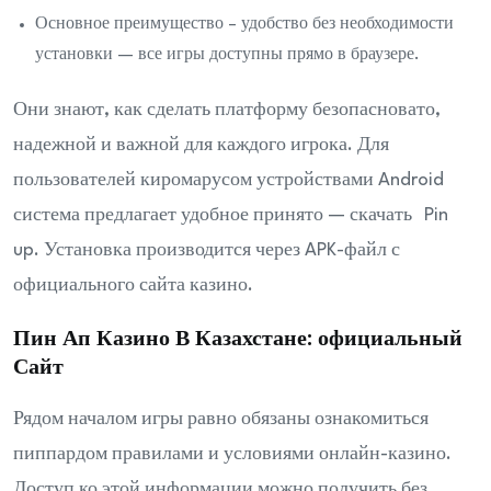
Основное преимущество – удобство без необходимости
установки — все игры доступны прямо в браузере.
Они знают, как сделать платформу безопасновато,
надежной и важной для каждого игрока. Для
пользователей киромарусом устройствами Android
система предлагает удобное принято — скачать Pin
up. Установка производится через APK-файл с
официального сайта казино.
Пин Ап Казино В Казахстане: официальный
Сайт
Рядом началом игры равно обязаны ознакомиться
пиппардом правилами и условиями онлайн-казино.
Доступ ко этой информации можно получить без