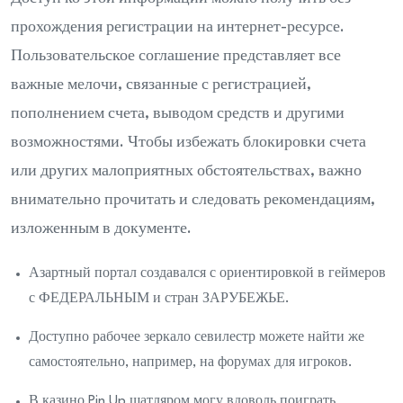
прохождения регистрации на интернет-ресурсе.
Пользовательское соглашение представляет все
важные мелочи, связанные с регистрацией,
пополнением счета, выводом средств и другими
возможностями. Чтобы избежать блокировки счета
или других малоприятных обстоятельствах, важно
внимательно прочитать и следовать рекомендациям,
изложенным в документе.
Азартный портал создавался с ориентировкой в геймеров
с ФЕДЕРАЛЬНЫМ и стран ЗАРУБЕЖЬЕ.
Доступно рабочее зеркало севилестр можете найти же
самостоятельно, например, на форумах для игроков.
В казино Pin Up шатляром могу вдоволь поиграть