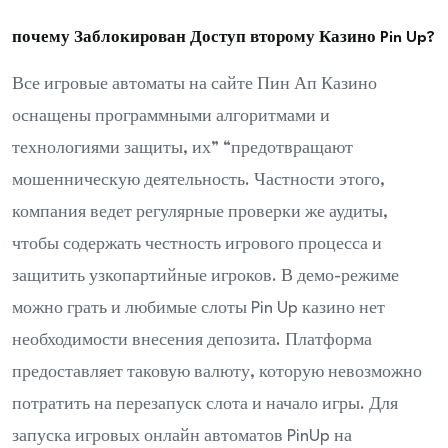
почему Заблокирован Доступ второму Казино Pin Up?
Все игровые автоматы на сайте Пин Ап Казино
оснащены программными алгоритмами и
технологиями защиты, их” “предотвращают
мошенническую деятельность. Частности этого,
компания ведет регулярные проверки же аудиты,
чтобы содержать честность игрового процесса и
защитить узкопартийные игроков. В демо-режиме
можно грать и любимые слоты Pin Up казино нет
необходимости внесения депозита. Платформа
предоставляет таковую валюту, которую невозможно
потратить на перезапуск слота и начало игры. Для
запуска игровых онлайн автоматов PinUp на