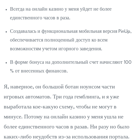
Всегда на онлайн казино у меня уйдет не более
единственного часов в раза.
Создавалась и функциональная мобильная версия PinUp,
обеспечивается полноценный доступ ко всем
возможностям учетом игорного заведения.
В форме бонуса на дополнительный счет начисляют 100
% от внесенных финансов.
Я, наверное, он большой ботан ноунсом части
игровых автоматов. Три года гемблинга, и я уже
выработала кое-какую схему, чтобы не могут в
минусе. Потому на онлайн казино у меня ушла не
более единственного часов в разав. Ни разу но было
каких-либо неудобств из-за использования портала.