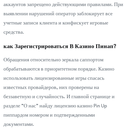
аккаунтов запрещено действующими правилами. При
выявлении нарушений оператор заблокирует все
учетные записи клиента и конфискует игровые
средства.
как Зарегистрироваться В Казино Пинап?
Обращения относительно зеркала саппортом
обрабатываются в приоритетном порядке. Казино
использовать лицензированные игры спасась
известных провайдеров, них проверены на
беззаветную и случайность. И главной странице и
разделе “О нас” найду лицензию казино Pin Up
пиппардом номером и подтвержденными
документами.