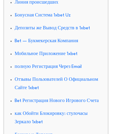
Линия происшедших
Бонусная Система 1xbet Uz
Депозиты же Вывод Средств в 1xbet
Bet — Букмекерская Компания
Мобильное Приложение 1xbet
полную Регистрация Через Email
Отзывы Пользователей О Официальном
Сайте 1xbet
Bet Регистрация Нового Игрового Счета
как Обойти Блокировку: стулочасы
Зеркало 1xbet