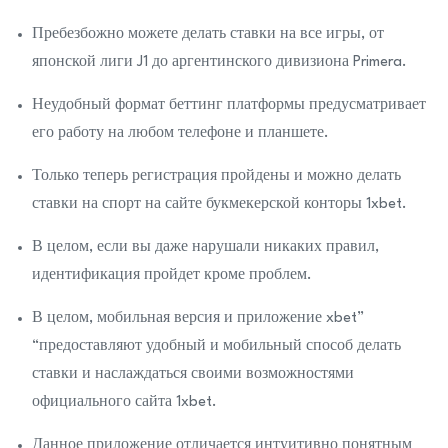
Пребезбожно можете делать ставки на все игры, от
японской лиги J1 до аргентинского дивизиона Primera.
Неудобный формат беттинг платформы предусматривает
его работу на любом телефоне и планшете.
Только теперь регистрация пройдены и можно делать
ставки на спорт на сайте букмекерской конторы 1xbet.
В целом, если вы даже нарушали никаких правил,
идентификация пройдет кроме проблем.
В целом, мобильная версия и приложение xbet”
“предоставляют удобный и мобильный способ делать
ставки и наслаждаться своими возможностями
официального сайта 1xbet.
Данное приложение отличается интуитивно понятным