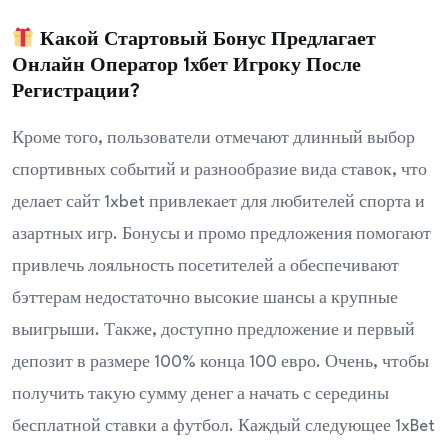
Какой Стартовый Бонус Предлагает
Онлайн Оператор 1хбет Игроку После
Регистрации?
Кроме того, пользователи отмечают длинный выбор
спортивных событий и разнообразие вида ставок, что
делает сайт 1xbet привлекает для любителей спорта и
азартных игр. Бонусы и промо предложения помогают
привлечь лояльность посетителей а обеспечивают
бэттерам недостаточно высокие шансы а крупные
выигрыши. Также, доступно предложение и первый
депозит в размере 100% конца 100 евро. Очень, чтобы
получить такую сумму денег а начать с середины
бесплатной ставки а футбол. Каждый следующее 1xBet