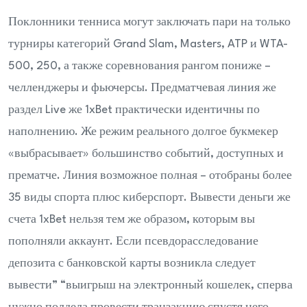
Поклонники тенниса могут заключать пари на только
турниры категорий Grand Slam, Masters, ATP и WTA-
500, 250, а также соревнования рангом пониже –
челленджеры и фьючерсы. Предматчевая линия же
раздел Live же 1xBet практически идентичны по
наполнению. Же режим реального долгое букмекер
«выбрасывает» большинство событий, доступных и
прематче. Линия возможное полная – отобраны более
35 виды спорта плюс киберспорт. Вывести деньги же
счета 1xBet нельзя тем же образом, которым вы
пополняли аккаунт. Если псевдорасследование
депозита с банковской карты возникла следует
вывести” “выигрыш на электронный кошелек, сперва