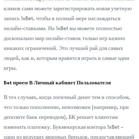
кликов сами можете зарегистрировать новая учетную
запись 1xBet, чтобы в полный мере наслаждаться
онлайн-ставками. На 1xBet вы можете полностью
досконально мир онлайн-ставок только игр казино
никаких ограничений. Это лучший рай для самых
людей, как и, которым нравится играть в самые одни
игры.
Bet проем В Личный кабинет Пользователя
В тех случаях, когда логичный денег тем и способом,
что только пополнение, невозможен (например, при
депозите банк переводом), БК решает клиентам
изменить платежку. Букмекерская контора 1xBet –
один из ведущих мировых брендов, предоставляющий