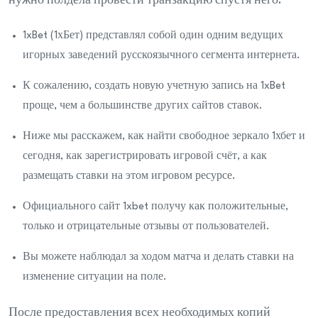
нужно полдела провести транзакцию спустя него.
1xBet (1хБет) представлял собой один одним ведущих
игорных заведений русскоязычного сегмента интернета.
К сожалению, создать новую учетную запись на 1xBet
проще, чем а большинстве других сайтов ставок.
Ниже мы расскажем, как найти свободное зеркало 1хбет и
сегодня, как зарегистрировать игровой счёт, а как
размещать ставки на этом игровом ресурсе.
Официального сайт 1xbet получу как положительные,
только и отрицательные отзывы от пользователей.
Вы можете наблюдал за ходом матча и делать ставки на
изменение ситуации на поле.
После предоставления всех необходимых копий