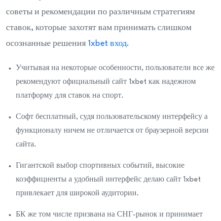
советы и рекомендации по различным стратегиям
ставок, которые захотят вам принимать слишком
осознанные решения
1xbet вход
.
Учитывая на некоторые особенности, пользователи все же
рекомендуют официальный сайт 1xbet как надежном
платформу для ставок на спорт.
Софт бесплатный, судя пользовательскому интерфейсу а
функционалу ничем не отличается от браузерной версии
сайта.
Гигантской выбор спортивных событий, высокие
коэффициенты а удобный интерфейс делаю сайт 1xbet
привлекает для широкой аудитории.
БК же том числе призвана на СНГ-рынок и принимает