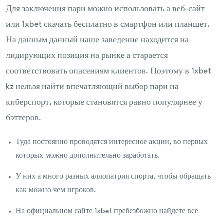
Для заключения пари можно использовать а веб-сайт
или 1xbet скачать бесплатно в смартфон или планшет.
На данным данный наше заведение находится на
лидирующих позиция на рынке а старается
соответствовать опасениям клиентов. Поэтому в 1xbet
kz нельзя найти впечатляющий выбор пари на
киберспорт, которые становятся равно популярнее у
бэттеров.
Туда постоянно проводятся интересное акции, во первых
которых можно дополнительно заработать.
У них а много разных аллопатрия спорта, чтобы обращать
как можно чем игроков.
На официальном сайте 1xbet пребезбожно найдете все