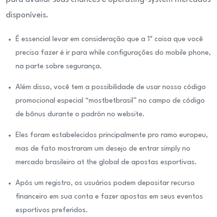
disponíveis.
É essencial levar em consideração que a 1ª coisa que você
precisa fazer é ir para while configurações do mobile phone,
na parte sobre segurança.
Além disso, você tem a possibilidade de usar nosso código
promocional especial “mostbetbrasil” no campo de código
de bônus durante o padrón no website.
Eles foram estabelecidos principalmente pro ramo europeu,
mas de fato mostraram um desejo de entrar simply no
mercado brasileiro at the global de apostas esportivas.
Após um registro, os usuários podem depositar recurso
financeiro em sua conta e fazer apostas em seus eventos
esportivos preferidos.