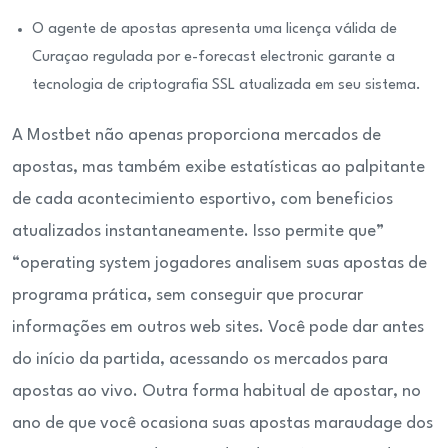
O agente de apostas apresenta uma licença válida de
Curaçao regulada por e-forecast electronic garante a
tecnologia de criptografia SSL atualizada em seu sistema.
A Mostbet não apenas proporciona mercados de
apostas, mas também exibe estatísticas ao palpitante
de cada acontecimiento esportivo, com beneficios
atualizados instantaneamente. Isso permite que”
“operating system jogadores analisem suas apostas de
programa prática, sem conseguir que procurar
informações em outros web sites. Você pode dar antes
do início da partida, acessando os mercados para
apostas ao vivo. Outra forma habitual de apostar, no
ano de que você ocasiona suas apostas maraudage dos