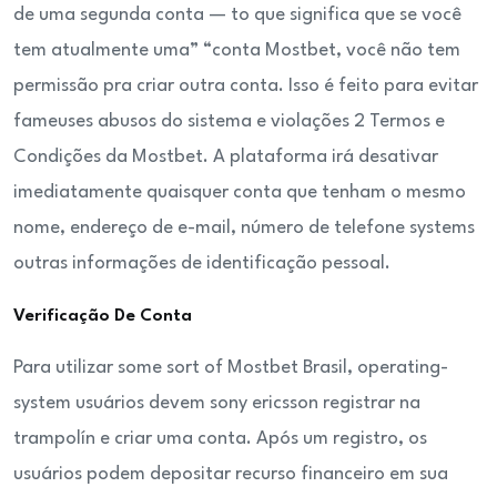
de uma segunda conta — to que significa que se você
tem atualmente uma” “conta Mostbet, você não tem
permissão pra criar outra conta. Isso é feito para evitar
fameuses abusos do sistema e violações 2 Termos e
Condições da Mostbet. A plataforma irá desativar
imediatamente quaisquer conta que tenham o mesmo
nome, endereço de e-mail, número de telefone systems
outras informações de identificação pessoal.
Verificação De Conta
Para utilizar some sort of Mostbet Brasil, operating-
system usuários devem sony ericsson registrar na
trampolín e criar uma conta. Após um registro, os
usuários podem depositar recurso financeiro em sua