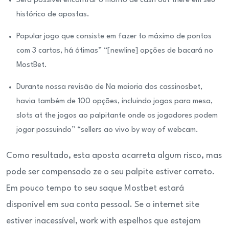
Será possível encontrar o monto de cash out there em seu
histórico de apostas.
Popular jogo que consiste em fazer to máximo de pontos
com 3 cartas, há ótimas” “[newline] opções de bacará no
MostBet.
Durante nossa revisão de Na maioria dos cassinosbet,
havia também de 100 opções, incluindo jogos para mesa,
slots at the jogos ao palpitante onde os jogadores podem
jogar possuindo” “sellers ao vivo by way of webcam.
Como resultado, esta aposta acarreta algum risco, mas
pode ser compensado ze o seu palpite estiver correto.
Em pouco tempo to seu saque Mostbet estará
disponível em sua conta pessoal. Se o internet site
estiver inacessível, work with espelhos que estejam