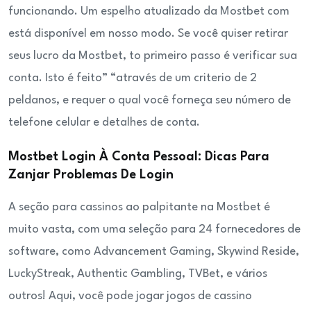
funcionando. Um espelho atualizado da Mostbet com
está disponível em nosso modo. Se você quiser retirar
seus lucro da Mostbet, to primeiro passo é verificar sua
conta. Isto é feito” “através de um criterio de 2
peldanos, e requer o qual você forneça seu número de
telefone celular e detalhes de conta.
Mostbet Login À Conta Pessoal: Dicas Para
Zanjar Problemas De Login
A seção para cassinos ao palpitante na Mostbet é
muito vasta, com uma seleção para 24 fornecedores de
software, como Advancement Gaming, Skywind Reside,
LuckyStreak, Authentic Gambling, TVBet, e vários
outros! Aqui, você pode jogar jogos de cassino