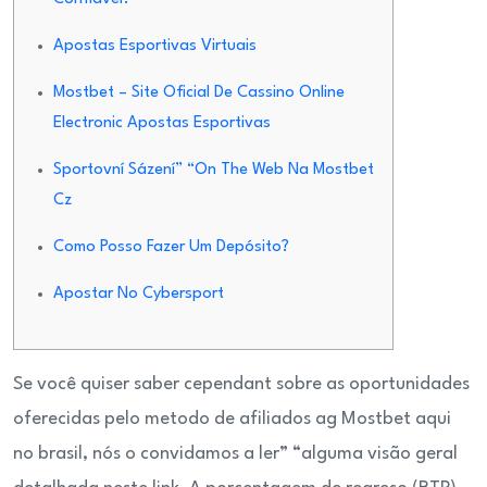
Apostas Esportivas Virtuais
Mostbet – Site Oficial De Cassino Online
Electronic Apostas Esportivas
Sportovní Sázení” “On The Web Na Mostbet
Cz
Como Posso Fazer Um Depósito?
Apostar No Cybersport
Se você quiser saber cependant sobre as oportunidades
oferecidas pelo metodo de afiliados ag Mostbet aqui
no brasil, nós o convidamos a ler” “alguma visão geral