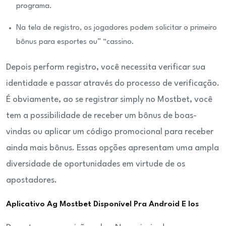
programa.
Na tela de registro, os jogadores podem solicitar o primeiro
bônus para esportes ou” “cassino.
Depois perform registro, você necessita verificar sua
identidade e passar através do processo de verificação.
É obviamente, ao se registrar simply no Mostbet, você
tem a possibilidade de receber um bônus de boas-
vindas ou aplicar um código promocional para receber
ainda mais bônus. Essas opções apresentam uma ampla
diversidade de oportunidades em virtude de os
apostadores.
Aplicativo Ag Mostbet Disponível Pra Android E Ios