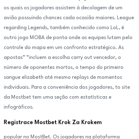
os quais os jogadores assistem à decolagem de um
avião possuindo chances cada ocasião maiores. League
regarding Legends, também conhecido como LoL, é
outro jogo MOBA de ponta onde as equipes lutam pelo
controle do mapa em um confronto estratégico. As
apostas” “incluem a escolha carry out vencedor, o
número de oponentes mortos, o tempo do primeiro
sangue elizabeth até mesmo replays de momentos
individuais. Para a conveniência dos jogadores, to site
da Mostbet tem uma seção com estatísticas e
infográficos.
Registrace Mostbet Krok Za Krokem
popular no MostBet. Os jogadores na plataforma