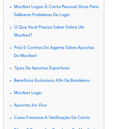
Mostbet Logon À Conta Pessoal: Dicas Para
Deliberar Problemas De Login
O Que Você Precisa Saber Sobre Um
Mostbet?
Prós E Contras Do Agente Sobre Apostas
Do Mostbet
Tipos De Apostas Esportivas
Benefícios Exclusivos Afin De Brasileiros
Mostbet Login
Apostas Ao Vivo
Como Funciona A Verificação De Conta