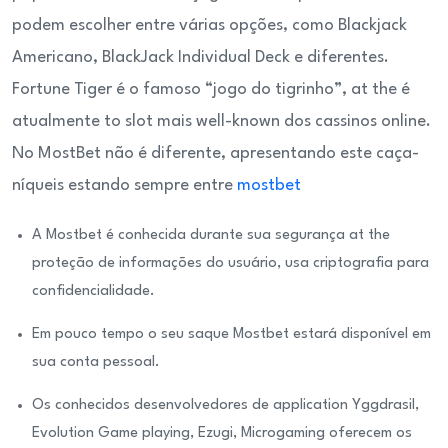
podem escolher entre várias opções, como Blackjack
Americano, BlackJack Individual Deck e diferentes.
Fortune Tiger é o famoso “jogo do tigrinho”, at the é
atualmente to slot mais well-known dos cassinos online.
No MostBet não é diferente, apresentando este caça-
níqueis estando sempre entre
mostbet
A Mostbet é conhecida durante sua segurança at the
proteção de informações do usuário, usa criptografia para
confidencialidade.
Em pouco tempo o seu saque Mostbet estará disponível em
sua conta pessoal.
Os conhecidos desenvolvedores de application Yggdrasil,
Evolution Game playing, Ezugi, Microgaming oferecem os