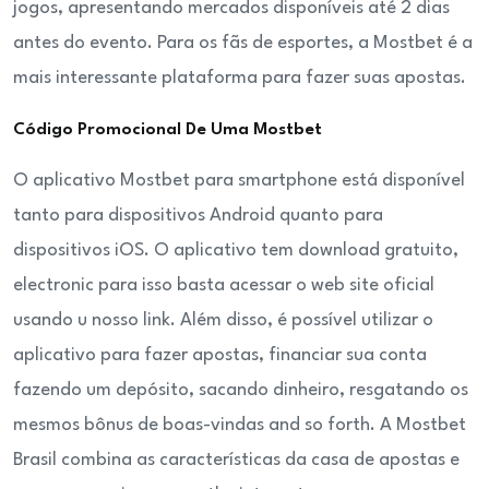
jogos, apresentando mercados disponíveis até 2 dias
antes do evento. Para os fãs de esportes, a Mostbet é a
mais interessante plataforma para fazer suas apostas.
Código Promocional De Uma Mostbet
O aplicativo Mostbet para smartphone está disponível
tanto para dispositivos Android quanto para
dispositivos iOS. O aplicativo tem download gratuito,
electronic para isso basta acessar o web site oficial
usando u nosso link. Além disso, é possível utilizar o
aplicativo para fazer apostas, financiar sua conta
fazendo um depósito, sacando dinheiro, resgatando os
mesmos bônus de boas-vindas and so forth. A Mostbet
Brasil combina as características da casa de apostas e