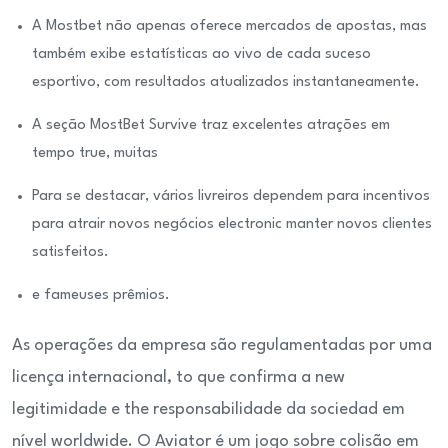
A Mostbet não apenas oferece mercados de apostas, mas
também exibe estatísticas ao vivo de cada suceso
esportivo, com resultados atualizados instantaneamente.
A seção MostBet Survive traz excelentes atrações em
tempo true, muitas
Para se destacar, vários livreiros dependem para incentivos
para atrair novos negócios electronic manter novos clientes
satisfeitos.
e fameuses prêmios.
As operações da empresa são regulamentadas por uma
licença internacional, to que confirma a new
legitimidade e the responsabilidade da sociedad em
nível worldwide. O Aviator é um jogo sobre colisão em