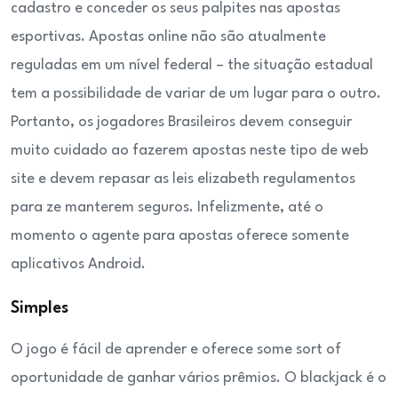
cadastro e conceder os seus palpites nas apostas
esportivas. Apostas online não são atualmente
reguladas em um nível federal – the situação estadual
tem a possibilidade de variar de um lugar para o outro.
Portanto, os jogadores Brasileiros devem conseguir
muito cuidado ao fazerem apostas neste tipo de web
site e devem repasar as leis elizabeth regulamentos
para ze manterem seguros. Infelizmente, até o
momento o agente para apostas oferece somente
aplicativos Android.
Simples
O jogo é fácil de aprender e oferece some sort of
oportunidade de ganhar vários prêmios. O blackjack é o