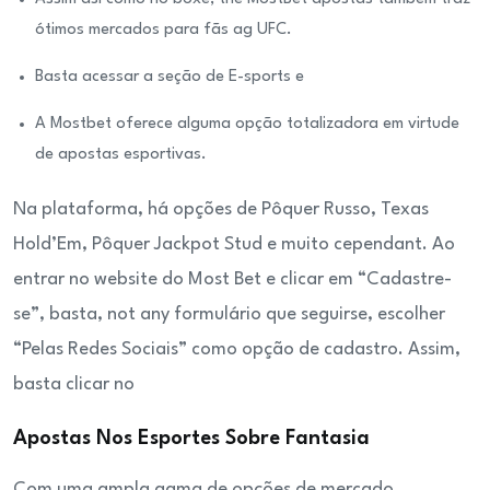
ótimos mercados para fãs ag UFC.
Basta acessar a seção de E-sports e
A Mostbet oferece alguma opção totalizadora em virtude
de apostas esportivas.
Na plataforma, há opções de Pôquer Russo, Texas
Hold’Em, Pôquer Jackpot Stud e muito cependant. Ao
entrar no website do Most Bet e clicar em “Cadastre-
se”, basta, not any formulário que seguirse, escolher
“Pelas Redes Sociais” como opção de cadastro. Assim,
basta clicar no
Apostas Nos Esportes Sobre Fantasia
Com uma ampla gama de opções de mercado,