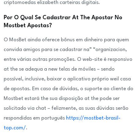
criptomoedas elizabeth carteiras digitais.
Por O Qual Se Cadastrar At The Apostar No
Mostbet Apostas?
O MosBet ainda oferece bônus em dinheiro para quem
convida amigos para se cadastrar na” “organizacion,
entre várias outras promoções. O web-site é responsivo
at the se adequa a new telas de móviles – sendo
possível, inclusive, baixar o aplicativo próprio weil casa
de apostas. Em caso de dúvidas, o suporte ao cliente do
Mostbet estará the sua disposição at the pode ser
solicitado via chat – felizmente, as suas dúvidas serão
respondidas em português
https://mostbet-brasil-
top.com/
.