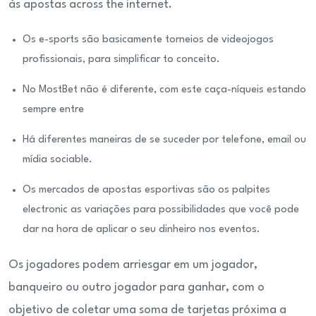
às apostas across the internet.
Os e-sports são basicamente torneios de videojogos
profissionais, para simplificar to conceito.
No MostBet não é diferente, com este caça-níqueis estando
sempre entre
Há diferentes maneiras de se suceder por telefone, email ou
mídia sociable.
Os mercados de apostas esportivas são os palpites
electronic as variações para possibilidades que você pode
dar na hora de aplicar o seu dinheiro nos eventos.
Os jogadores podem arriesgar em um jogador,
banqueiro ou outro jogador para ganhar, com o
objetivo de coletar uma soma de tarjetas próxima a