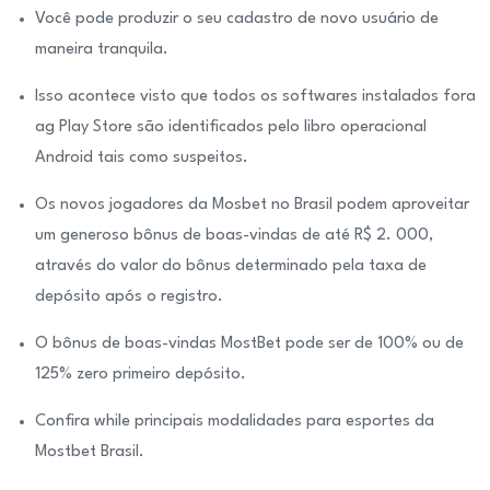
Você pode produzir o seu cadastro de novo usuário de
maneira tranquila.
Isso acontece visto que todos os softwares instalados fora
ag Play Store são identificados pelo libro operacional
Android tais como suspeitos.
Os novos jogadores da Mosbet no Brasil podem aproveitar
um generoso bônus de boas-vindas de até R$ 2. 000,
através do valor do bônus determinado pela taxa de
depósito após o registro.
O bônus de boas-vindas MostBet pode ser de 100% ou de
125% zero primeiro depósito.
Confira while principais modalidades para esportes da
Mostbet Brasil.