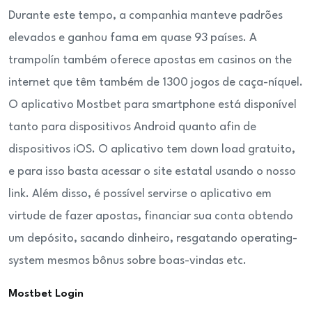
Durante este tempo, a companhia manteve padrões
elevados e ganhou fama em quase 93 países. A
trampolín também oferece apostas em casinos on the
internet que têm também de 1300 jogos de caça-níquel.
O aplicativo Mostbet para smartphone está disponível
tanto para dispositivos Android quanto afin de
dispositivos iOS. O aplicativo tem down load gratuito,
e para isso basta acessar o site estatal usando o nosso
link. Além disso, é possível servirse o aplicativo em
virtude de fazer apostas, financiar sua conta obtendo
um depósito, sacando dinheiro, resgatando operating-
system mesmos bônus sobre boas-vindas etc.
Mostbet Login