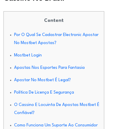
Content
Por O Qual Se Cadastrar Electronic Apostar
No Mostbet Apostas?
Mostbet Login
Apostas Nos Esportes Para Fantasia
Apostar No Mostbet É Legal?
Política De Licença E Segurança
O Cassino E Locuinta De Apostas Mostbet É
Confiável?
Como Funciona Um Suporte Ao Consumidor