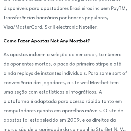
disponíveis para apostadores Brasileiros incluem PayTM,
transferências bancárias por bancos populares,
Visa/MasterCard, Skrill electronic Neteller.
Como Fazer Apostas Not Any Mostbet?
As apostas incluem a seleção do vencedor, to número
de oponentes mortos, o pace do primeiro stirpe e até
ainda replays de instantes individuais. Para some sort of
conveniência dos jogadores, o site weil Mostbet tem
uma seção com estatísticas e infográficos. A
plataforma é adaptada para acesso rápido tanto em
computadores quanto em aparelhos móveis. O site de
apostas foi estabelecido em 2009, e os direitos da
marca são de propriedade da companhia StarBet N. V.,