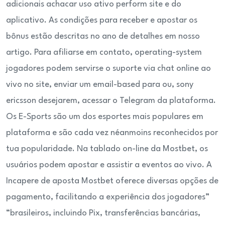
adicionais achacar uso ativo perform site e do
aplicativo. As condições para receber e apostar os
bônus estão descritas no ano de detalhes em nosso
artigo. Para afiliarse em contato, operating-system
jogadores podem servirse o suporte via chat online ao
vivo no site, enviar um email-based para ou, sony
ericsson desejarem, acessar o Telegram da plataforma.
Os E-Sports são um dos esportes mais populares em
plataforma e são cada vez néanmoins reconhecidos por
tua popularidade. Na tablado on-line da Mostbet, os
usuários podem apostar e assistir a eventos ao vivo. A
Incapere de aposta Mostbet oferece diversas opções de
pagamento, facilitando a experiência dos jogadores”
“brasileiros, incluindo Pix, transferências bancárias,