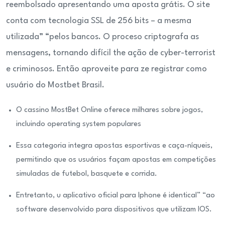
reembolsado apresentando uma aposta grátis. O site
conta com tecnologia SSL de 256 bits – a mesma
utilizada” “pelos bancos. O proceso criptografa as
mensagens, tornando difícil the ação de cyber-terrorist
e criminosos. Então aproveite para ze registrar como
usuário do Mostbet Brasil.
O cassino MostBet Online oferece milhares sobre jogos,
incluindo operating system populares
Essa categoria integra apostas esportivas e caça-níqueis,
permitindo que os usuários façam apostas em competições
simuladas de futebol, basquete e corrida.
Entretanto, u aplicativo oficial para Iphone é identical” “ao
software desenvolvido para dispositivos que utilizam IOS.