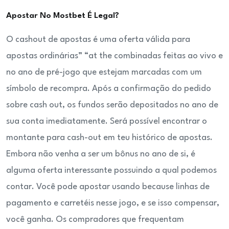
Apostar No Mostbet É Legal?
O cashout de apostas é uma oferta válida para
apostas ordinárias” “at the combinadas feitas ao vivo e
no ano de pré-jogo que estejam marcadas com um
símbolo de recompra. Após a confirmação do pedido
sobre cash out, os fundos serão depositados no ano de
sua conta imediatamente. Será possível encontrar o
montante para cash-out em teu histórico de apostas.
Embora não venha a ser um bônus no ano de si, é
alguma oferta interessante possuindo a qual podemos
contar. Você pode apostar usando because linhas de
pagamento e carretéis nesse jogo, e se isso compensar,
você ganha. Os compradores que frequentam