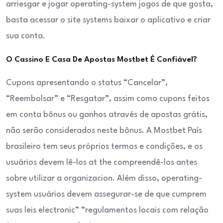
arriesgar e jogar operating-system jogos de que gosta,
basta acessar o site systems baixar o aplicativo e criar
sua conta.
O Cassino E Casa De Apostas Mostbet É Confiável?
Cupons apresentando o status “Cancelar”,
“Reembolsar” e “Resgatar”, assim como cupons feitos
em conta bônus ou ganhos através de apostas grátis,
não serão considerados neste bônus. A Mostbet País
brasileiro tem seus próprios termos e condições, e os
usuários devem lê-los at the compreendê-los antes
sobre utilizar a organizacion. Além disso, operating-
system usuários devem assegurar-se de que cumprem
suas leis electronic” “regulamentos locais com relação