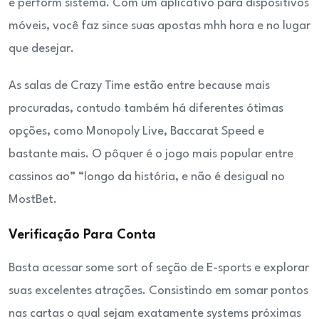
e perform sistema. Com um aplicativo para dispositivos
móveis, você faz since suas apostas mhh hora e no lugar
que desejar.
As salas de Crazy Time estão entre because mais
procuradas, contudo também há diferentes ótimas
opções, como Monopoly Live, Baccarat Speed e
bastante mais. O pôquer é o jogo mais popular entre
cassinos ao” “longo da história, e não é desigual no
MostBet.
Verificação Para Conta
Basta acessar some sort of seção de E-sports e explorar
suas excelentes atrações. Consistindo em somar pontos
nas cartas o qual sejam exatamente systems próximas