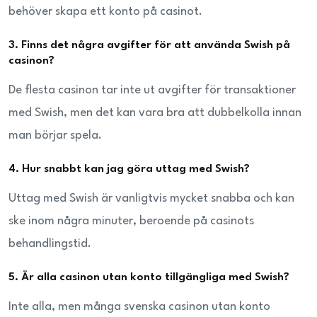
behöver skapa ett konto på casinot.
3. Finns det några avgifter för att använda Swish på
casinon?
De flesta casinon tar inte ut avgifter för transaktioner
med Swish, men det kan vara bra att dubbelkolla innan
man börjar spela.
4. Hur snabbt kan jag göra uttag med Swish?
Uttag med Swish är vanligtvis mycket snabba och kan
ske inom några minuter, beroende på casinots
behandlingstid.
5. Är alla casinon utan konto tillgängliga med Swish?
Inte alla, men många svenska casinon utan konto