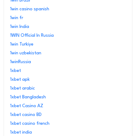
1win Brazil
1win casino spanish
1win fr
1win India
1WIN Official In Russia
1win Turkiye
1win uzbekistan
1winRussia
1xbet
1xbet apk
1xbet arabic
1xbet Bangladesh
1xbet Casino AZ
1xbet casino BD
1xbet casino french
1xbet india