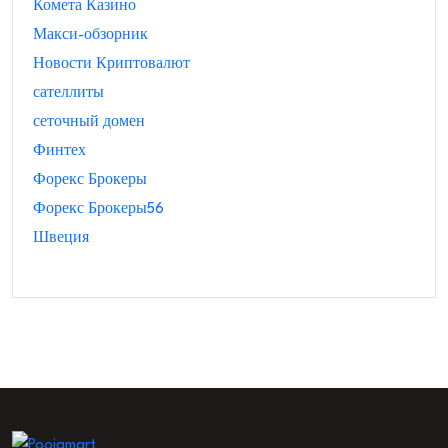
Комета Казино
Макси-обзорник
Новости Криптовалют
сателлиты
сеточный домен
Финтех
Форекс Брокеры
Форекс Брокеры56
Швеция