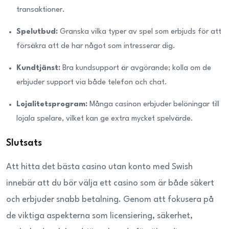
transaktioner.
Spelutbud:
Granska vilka typer av spel som erbjuds för att
försäkra att de har något som intresserar dig.
Kundtjänst:
Bra kundsupport är avgörande; kolla om de
erbjuder support via både telefon och chat.
Lojalitetsprogram:
Många casinon erbjuder belöningar till
lojala spelare, vilket kan ge extra mycket spelvärde.
Slutsats
Att hitta det bästa casino utan konto med Swish
innebär att du bör välja ett casino som är både säkert
och erbjuder snabb betalning. Genom att fokusera på
de viktiga aspekterna som licensiering, säkerhet,