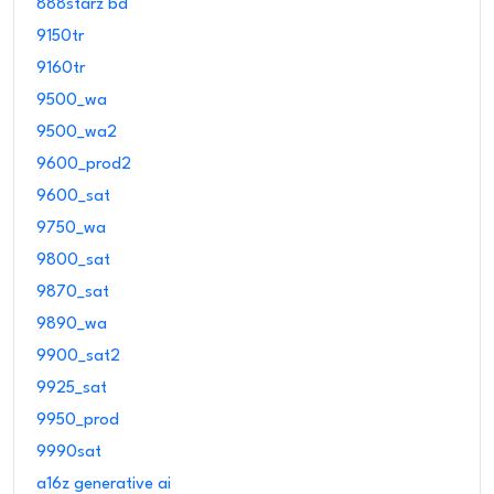
888starz bd
9150tr
9160tr
9500_wa
9500_wa2
9600_prod2
9600_sat
9750_wa
9800_sat
9870_sat
9890_wa
9900_sat2
9925_sat
9950_prod
9990sat
a16z generative ai