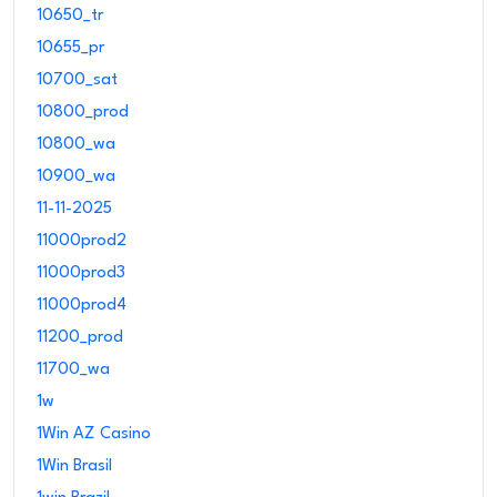
10650_tr
10655_pr
10700_sat
10800_prod
10800_wa
10900_wa
11-11-2025
11000prod2
11000prod3
11000prod4
11200_prod
11700_wa
1w
1Win AZ Casino
1Win Brasil