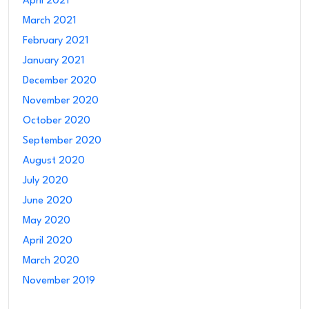
April 2021
March 2021
February 2021
January 2021
December 2020
November 2020
October 2020
September 2020
August 2020
July 2020
June 2020
May 2020
April 2020
March 2020
November 2019