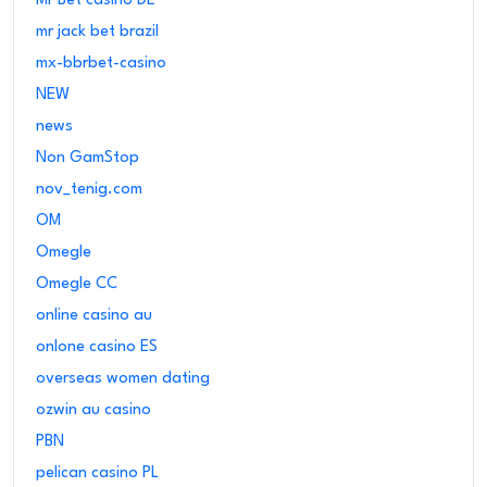
Mr Bet casino DE
mr jack bet brazil
mx-bbrbet-casino
NEW
news
Non GamStop
nov_tenig.com
OM
Omegle
Omegle CC
online casino au
onlone casino ES
overseas women dating
ozwin au casino
PBN
pelican casino PL