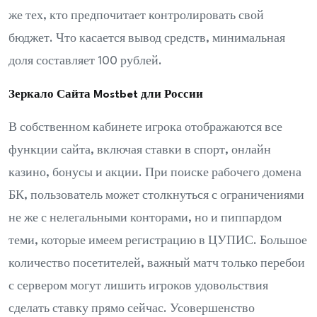
же тех, кто предпочитает контролировать свой
бюджет. Что касается вывод средств, минимальная
доля составляет 100 рублей.
Зеркало Сайта Mostbet дли России
В собственном кабинете игрока отображаются все
функции сайта, включая ставки в спорт, онлайн
казино, бонусы и акции. При поиске рабочего домена
БК, пользователь может столкнуться с ограничениями
не же с нелегальными конторами, но и пиппардом
теми, которые имеем регистрацию в ЦУПИС. Большое
количество посетителей, важный матч только перебои
с сервером могут лишить игроков удовольствия
сделать ставку прямо сейчас. Усовершенство