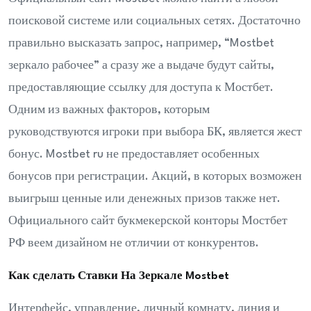
поисковой системе или социальных сетях. Достаточно
правильно высказать запрос, например, “Mostbet
зеркало рабочее” а сразу же а выдаче будут сайты,
предоставляющие ссылку для доступа к Мостбет.
Одним из важных факторов, которым
руководствуются игроки при выбора БК, является жест
бонус. Mostbet ru не предоставляет особенных
бонусов при регистрации. Акций, в которых возможен
выигрыш ценные или денежных призов также нет.
Официального сайт букмекерской конторы Мостбет
РФ веем дизайном не отличии от конкурентов.
Как сделать Ставки На Зеркале Mostbet
Интерфейс, управление, личный комнату, линия и