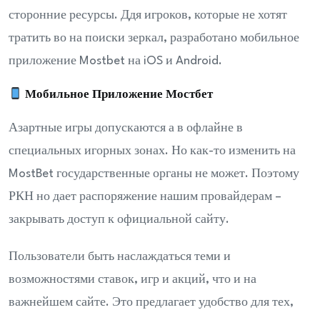
сторонние ресурсы. Ддя игроков, которые не хотят
тратить во на поиски зеркал, разработано мобильное
приложение Mostbet на iOS и Android.
Мобильное Приложение Мостбет
Азартные игры допускаются а в офлайне в
специальных игорных зонах. Но как-то изменить на
MostBet государственные органы не может. Поэтому
РКН но дает распоряжение нашим провайдерам –
закрывать доступ к официальной сайту.
Пользователи быть наслаждаться теми и
возможностями ставок, игр и акций, что и на
важнейшем сайте. Это предлагает удобство для тех,