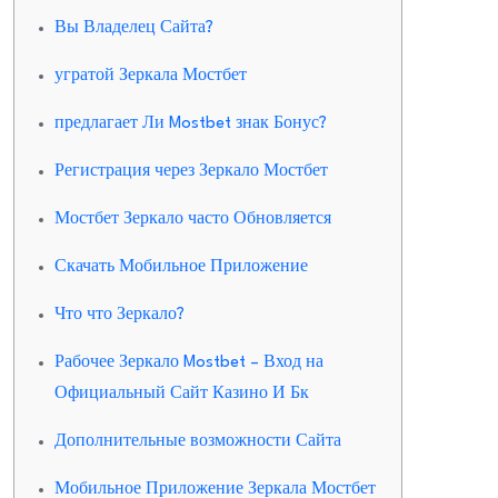
Вы Владелец Сайта?
угратой Зеркала Мостбет
предлагает Ли Mostbet знак Бонус?
Регистрация через Зеркало Мостбет
Мостбет Зеркало часто Обновляется
Скачать Мобильное Приложение
Что что Зеркало?
Рабочее Зеркало Mostbet – Вход на
Официальный Сайт Казино И Бк
Дополнительные возможности Сайта
Мобильное Приложение Зеркала Мостбет