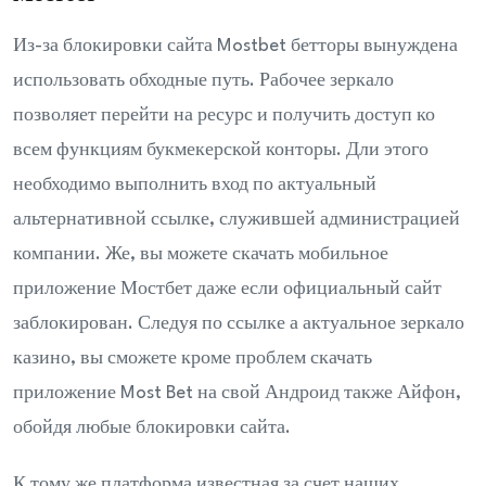
Из-за блокировки сайта Mostbet бетторы вынуждена
использовать обходные путь. Рабочее зеркало
позволяет перейти на ресурс и получить доступ ко
всем функциям букмекерской конторы. Дли этого
необходимо выполнить вход по актуальный
альтернативной ссылке, служившей администрацией
компании. Же, вы можете скачать мобильное
приложение Мостбет даже если официальный сайт
заблокирован. Следуя по ссылке а актуальное зеркало
казино, вы сможете кроме проблем скачать
приложение Most Bet на свой Андроид также Айфон,
обойдя любые блокировки сайта.
К тому же платформа известная за счет наших