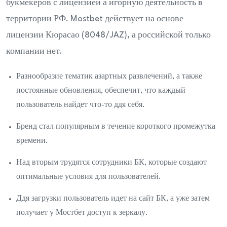
букмекеров с лицензией а игорную деятельность в
территории РФ. Mostbet действует на основе
лицензии Кюрасао (8048/JAZ), а российской только
компании нет.
Разнообразие тематик азартных развлечений, а также
постоянные обновления, обеспечит, что каждый
пользователь найдет что-то ддя себя.
Бренд стал популярным в течение короткого промежутка
времени.
Над вторым трудятся сотрудники БК, которые создают
оптимальные условия для пользователей.
Ддя загрузки пользователь идет на сайт БК, а уже затем
получает у Мостбет доступ к зеркалу.