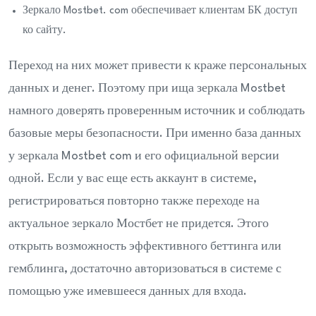
Зеркало Mostbet. com обеспечивает клиентам БК доступ
ко сайту.
Переход на них может привести к краже персональных
данных и денег. Поэтому при ища зеркала Mostbet
намного доверять проверенным источник и соблюдать
базовые меры безопасности. При именно база данных
у зеркала Mostbet com и его официальной версии
одной. Если у вас еще есть аккаунт в системе,
регистрироваться повторно также переходе на
актуальное зеркало Мостбет не придется. Этого
открыть возможность эффективного беттинга или
гемблинга, достаточно авторизоваться в системе с
помощью уже имевшееся данных для входа.