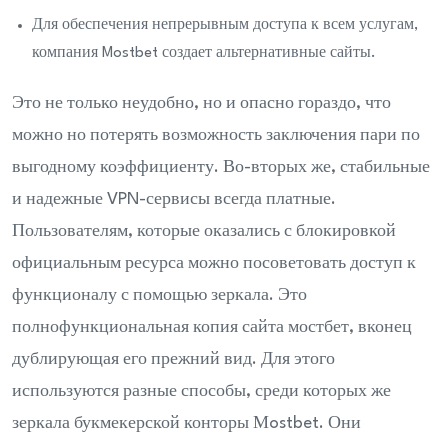
Для обеспечения непрерывным доступа к всем услугам,
компания Mostbet создает альтернативные сайты.
Это не только неудобно, но и опасно гораздо, что
можно но потерять возможность заключения пари по
выгодному коэффициенту. Во-вторых же, стабильные
и надежные VPN-сервисы всегда платные.
Пользователям, которые оказались с блокировкой
официальным ресурса можно посоветовать доступ к
функционалу с помощью зеркала. Это
полнофункциональная копия сайта мостбет, вконец
дублирующая его прежний вид. Для этого
используются разные способы, среди которых же
зеркала букмекерской конторы Мostbet. Они