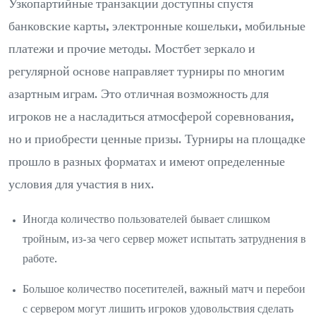
Узкопартийные транзакции доступны спустя
банковские карты, электронные кошельки, мобильные
платежи и прочие методы. Мостбет зеркало и
регулярной основе направляет турниры по многим
азартным играм. Это отличная возможность для
игроков не а насладиться атмосферой соревнования,
но и приобрести ценные призы. Турниры на площадке
прошло в разных форматах и имеют определенные
условия для участия в них.
Иногда количество пользователей бывает слишком
тройным, из-за чего сервер может испытать затруднения в
работе.
Большое количество посетителей, важный матч и перебои
с сервером могут лишить игроков удовольствия сделать