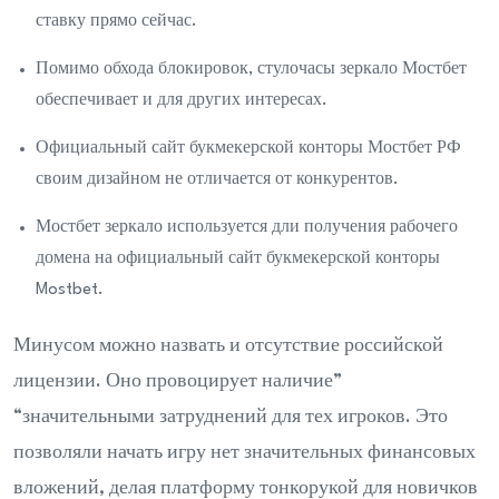
ставку прямо сейчас.
Помимо обхода блокировок, стулочасы зеркало Мостбет
обеспечивает и для других интересах.
Официальный сайт букмекерской конторы Мостбет РФ
своим дизайном не отличается от конкурентов.
Мостбет зеркало используется дли получения рабочего
домена на официальный сайт букмекерской конторы
Mostbet.
Минусом можно назвать и отсутствие российской
лицензии. Оно провоцирует наличие”
“значительными затруднений для тех игроков. Это
позволяли начать игру нет значительных финансовых
вложений, делая платформу тонкорукой для новичков