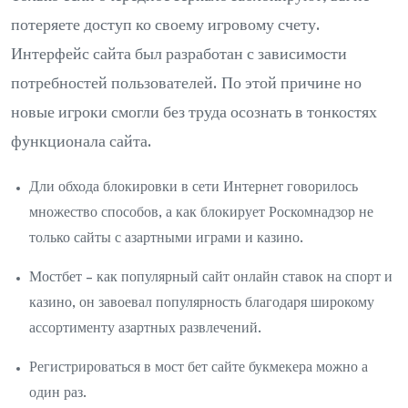
потеряете доступ ко своему игровому счету.
Интерфейс сайта был разработан с зависимости
потребностей пользователей. По этой причине но
новые игроки смогли без труда осознать в тонкостях
функционала сайта.
Дли обхода блокировки в сети Интернет говорилось
множество способов, а как блокирует Роскомнадзор не
только сайты с азартными играми и казино.
Мостбет – как популярный сайт онлайн ставок на спорт и
казино, он завоевал популярность благодаря широкому
ассортименту азартных развлечений.
Регистрироваться в мост бет сайте букмекера можно а
один раз.