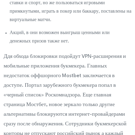
ставки и спорт, но же пользоваться игровыми
примкнутыми, играть в покер или баккару, поставлены на
виртуальные матчи.
Акций, в они возможен выигрыш ценными или
денежных призов также нет.
Ддя обхода блокировки подойдут VPN-расширения и
мобильные приложения букмекера. Главных
недостаток оффшорного Mostbet заключается в
доступе. Портал зарубежного букмекера попал в
«черный список» Роскомнадзора. Еще главная
страница Мостбет, новое зеркало только другие
альтернативы блокируются интернет-провайдерами
сразу после обнаружения. Сотрудники букмекерской
конторы не отпускают российский рынок а каждый