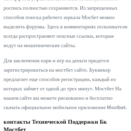
роспись полностью сохраняются. Из запрещенных
способов поиска рабочего зеркала Мосбет можно
выделить форумы. Здесь в комментариях пользователи
всегда распространяют опасные ссылки, которые
ведут на мошеннические сайты.
Для заключения пари и игр на деньги придется
зарегистрироваться на мостбет сайте. Букмекер
предлагает еще способов регистрации, каждый из
которых займет от одной до трех минут. Мостбет На
нашем сайте вы можете рискованно и бесплатно
скачать официальное мобильное приложение Mostbet.
контакты Технической Поддержки Бк
Мостбет