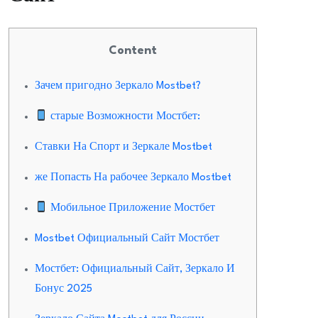
Content
Зачем пригодно Зеркало Mostbet?
старые Возможности Мостбет:
Ставки На Спорт и Зеркале Mostbet
же Попасть На рабочее Зеркало Mostbet
Мобильное Приложение Мостбет
Mostbet Официальный Сайт Мостбет
Мостбет: Официальный Сайт, Зеркало И
Бонус 2025