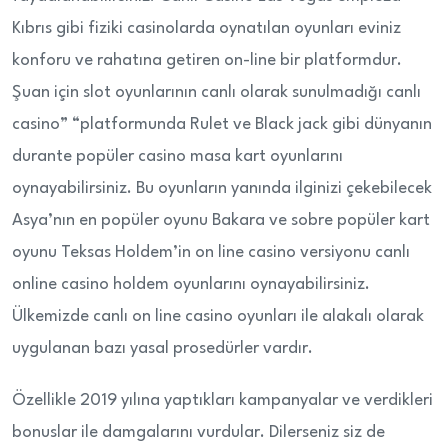
Kıbrıs gibi fiziki casinolarda oynatılan oyunları eviniz
konforu ve rahatına getiren on-line bir platformdur.
Şuan için slot oyunlarının canlı olarak sunulmadığı canlı
casino” “platformunda Rulet ve Black jack gibi dünyanın
durante popüler casino masa kart oyunlarını
oynayabilirsiniz. Bu oyunların yanında ilginizi çekebilecek
Asya’nın en popüler oyunu Bakara ve sobre popüler kart
oyunu Teksas Holdem’in on line casino versiyonu canlı
online casino holdem oyunlarını oynayabilirsiniz.
Ülkemizde canlı on line casino oyunları ile alakalı olarak
uygulanan bazı yasal prosedürler vardır.
Özellikle 2019 yılına yaptıkları kampanyalar ve verdikleri
bonuslar ile damgalarını vurdular. Dilerseniz siz de