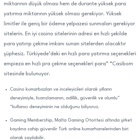
miktarının düşük olması hem de durante yüksek para
yatırma miktarının yüksek olması gerekiyor. Yüksek
limitler ile geniş bir ödeme yelpazesi sunmaları gerekiyor
sitelerin. En iyi casino sitelerinin adresi en hızlı şekilde
para yatırıp çekme imkanı sunan sitelerden olacaktır
şüphesiz. Türkiyede’deki en hızlı para yatırma seçenekleri
empieza en hızlı pra çekme seçenekleri para” “Casibom
sitesinde bulunuyor.
Casino kumarbazları ve inceleyicileri olarak yılların
deneyimiyle, lisanslamanın, adillik, güvenlik ve olumlu”
“kullanıcı deneyiminin ne olduğunu biliyoruz.
Gaming Membership, Malta Gaming Otoritesi altında şirket
kaydına sahip güvenilir Türk online kumarhanelerinden biri
olarak sayılabilir.