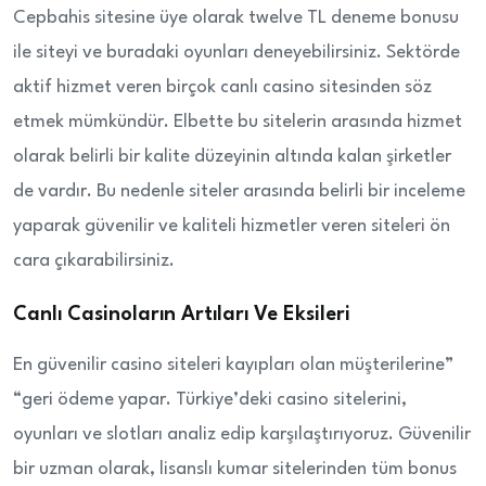
Cepbahis sitesine üye olarak twelve TL deneme bonusu
ile siteyi ve buradaki oyunları deneyebilirsiniz. Sektörde
aktif hizmet veren birçok canlı casino sitesinden söz
etmek mümkündür. Elbette bu sitelerin arasında hizmet
olarak belirli bir kalite düzeyinin altında kalan şirketler
de vardır. Bu nedenle siteler arasında belirli bir inceleme
yaparak güvenilir ve kaliteli hizmetler veren siteleri ön
cara çıkarabilirsiniz.
Canlı Casinoların Artıları Ve Eksileri
En güvenilir casino siteleri kayıpları olan müşterilerine”
“geri ödeme yapar. Türkiye’deki casino sitelerini,
oyunları ve slotları analiz edip karşılaştırıyoruz. Güvenilir
bir uzman olarak, lisanslı kumar sitelerinden tüm bonus