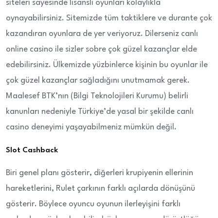
siteleri sayesinde lisanslı oyunları kolaylıkla
oynayabilirsiniz. Sitemizde tüm taktiklere ve durante çok
kazandıran oyunlara de yer veriyoruz. Dilerseniz canlı
online casino ile sizler sobre çok güzel kazançlar elde
edebilirsiniz. Ülkemizde yüzbinlerce kişinin bu oyunlar ile
çok güzel kazançlar sağladığını unutmamak gerek.
Maalesef BTK’nın (Bilgi Teknolojileri Kurumu) belirli
kanunları nedeniyle Türkiye’de yasal bir şekilde canlı
casino deneyimi yaşayabilmeniz mümkün değil.
Slot Cashback
Biri genel planı gösterir, diğerleri krupiyenin ellerinin
hareketlerini, Rulet çarkının farklı açılarda dönüşünü
gösterir. Böylece oyuncu oyunun ilerleyişini farklı