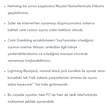
Herhangi bir sorun yaşarsanız Müşteri Hizmetlerimizle irtibata
geçebilirsiniz.
Sizler de internetten oynamayı düşünüyorsanız onlarca
kaliteli canlı casino oyunu sizleri bekliyor olacak.
Canlı Gambling establishment Sayfasından istediğiniz
oyunun üzerine tıklayın; ardından ilgili lobiye
yönlendirileceksiniz ve istediğiniz masaya oturarak
oynamaya başlayabilirsiniz.
Lightning Blackjack, normal black jack kuralları ile aynıdır ama
buradaki tek fark ödeme çarpanlarının artması ile oyunu
daha heyecanlı” “bir hale getirmesidir.
Bu sayede oyunlar, hem PC’de hem de akıllı telefonlarda
mükemmel şekilde oynanabilir.