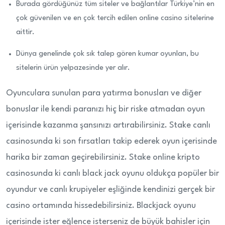
Burada gördüğünüz tüm siteler ve bağlantılar Türkiye’nin en
çok güvenilen ve en çok tercih edilen online casino sitelerine
aittir.
Dünya genelinde çok sık talep gören kumar oyunları, bu
sitelerin ürün yelpazesinde yer alır.
Oyunculara sunulan para yatırma bonusları ve diğer
bonuslar ile kendi paranızı hiç bir riske atmadan oyun
içerisinde kazanma şansınızı artırabilirsiniz. Stake canlı
casinosunda ki son fırsatları takip ederek oyun içerisinde
harika bir zaman geçirebilirsiniz. Stake online kripto
casinosunda ki canlı black jack oyunu oldukça popüler bir
oyundur ve canlı krupiyeler eşliğinde kendinizi gerçek bir
casino ortamında hissedebilirsiniz. Blackjack oyunu
içerisinde ister eğlence isterseniz de büyük bahisler için