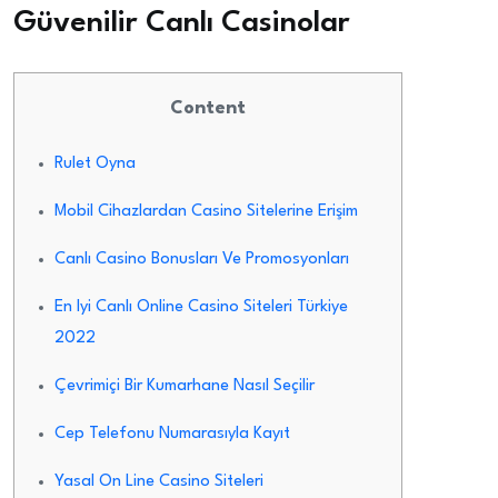
Güvenilir Canlı Casinolar
Content
Rulet Oyna
Mobil Cihazlardan Casino Sitelerine Erişim
Canlı Casino Bonusları Ve Promosyonları
En Iyi Canlı Online Casino Siteleri Türkiye
2022
Çevrimiçi Bir Kumarhane Nasıl Seçilir
Cep Telefonu Numarasıyla Kayıt
Yasal On Line Casino Siteleri