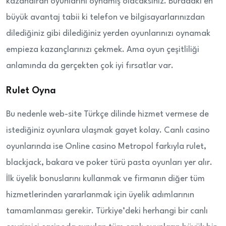
kazandıran oyunlarını oynamış olacaksınız. Buradaki en
büyük avantaj tabii ki telefon ve bilgisayarlarınızdan
dilediğiniz gibi dilediğiniz yerden oyunlarınızı oynamak
empieza kazançlarınızı çekmek. Ama oyun çeşitliliği
anlamında da gerçekten çok iyi fırsatlar var.
Rulet Oyna
Bu nedenle web-site Türkçe dilinde hizmet vermese de
istediğiniz oyunlara ulaşmak gayet kolay. Canlı casino
oyunlarında ise Online casino Metropol farkıyla rulet,
blackjack, bakara ve poker türü pasta oyunları yer alır.
İlk üyelik bonuslarını kullanmak ve firmanın diğer tüm
hizmetlerinden yararlanmak için üyelik adımlarının
tamamlanması gerekir. Türkiye’deki herhangi bir canlı