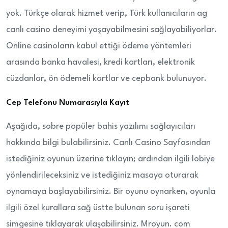
yok. Türkçe olarak hizmet verip, Türk kullanıcıların ag
canlı casino deneyimi yaşayabilmesini sağlayabiliyorlar.
Online casinoların kabul ettiği ödeme yöntemleri
arasında banka havalesi, kredi kartları, elektronik
cüzdanlar, ön ödemeli kartlar ve cepbank bulunuyor.
Cep Telefonu Numarasıyla Kayıt
Aşağıda, sobre popüler bahis yazılımı sağlayıcıları
hakkında bilgi bulabilirsiniz. Canlı Casino Sayfasından
istediğiniz oyunun üzerine tıklayın; ardından ilgili lobiye
yönlendirileceksiniz ve istediğiniz masaya oturarak
oynamaya başlayabilirsiniz. Bir oyunu oynarken, oyunla
ilgili özel kurallara sağ üstte bulunan soru işareti
simgesine tıklayarak ulaşabilirsiniz. Mroyun. com