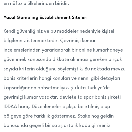
en nüfuzlu ülkelerinden biridir.
Yasal Gambling Establishment Siteleri
Kendi güvenliğiniz ve bu maddeler nedeniyle kişisel
bilgileriniz istenmektedir. Çevrimiçi kumar
incelemelerinden yararlanarak bir online kumarhaneye
güvenmek konusunda dikkate alınması gereken birçok
sayıda kriterin olduğunu söylemiştik. Bu noktada mevzu
bahis kriterlerin hangi konuları ve nenni gibi detayları
kapsadığından bahsetmeliyiz. Şu kita Türkiye’de
çevrimiçi kumar yasaktır, devlete ta spor bahis şirketi
IDDAA hariç. Düzenlemeler açıkça belirtilmiş olup
bölgeye göre farklılık göstermez. Stake hoş geldin
bonusunda geçerli bir satış ortalık kodu girmeniz