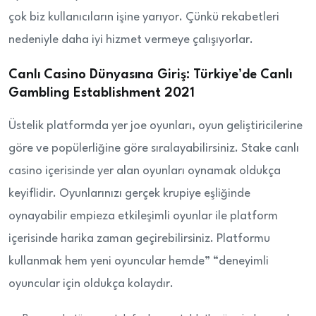
çok biz kullanıcıların işine yarıyor. Çünkü rekabetleri
nedeniyle daha iyi hizmet vermeye çalışıyorlar.
Canlı Casino Dünyasına Giriş: Türkiye’de Canlı
Gambling Establishment 2021
Üstelik platformda yer joe oyunları, oyun geliştiricilerine
göre ve popülerliğine göre sıralayabilirsiniz. Stake canlı
casino içerisinde yer alan oyunları oynamak oldukça
keyiflidir. Oyunlarınızı gerçek krupiye eşliğinde
oynayabilir empieza etkileşimli oyunlar ile platform
içerisinde harika zaman geçirebilirsiniz. Platformu
kullanmak hem yeni oyuncular hemde” “deneyimli
oyuncular için oldukça kolaydır.