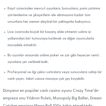
Kayıt sürecinden mevcut oyunlara, bonuslara, para yatırma
yöntemlerine ve şikayetlerin ele alınmasına kadar tüm
unsurlara her zaman eleştirel bir yaklaşımla bakıyoruz.
Live casinoda büyük bir kazanç elde etmenin sobre iyi
yollarından biri turnuvaya katılmak ve diğer oyuncularla
mücadele etmektir.
Bu oyunlar arasında online poker ve zar gibi heyecan verici
oyunlara yer verilmektedir.
Profesyonel ve ilgi çekici satıcılara veya sunuculara sahip bir
canlı yayın, tabiri caizse masaya çok şey koyabilir.
Dünyanın en popüler canlı casino oyunu Crazy Time’dır
empieza onu Yıldırım Ruleti, Monopoly Big Baller, Dream
Catcher empieza Mega Ball 100x takip etmektedir.