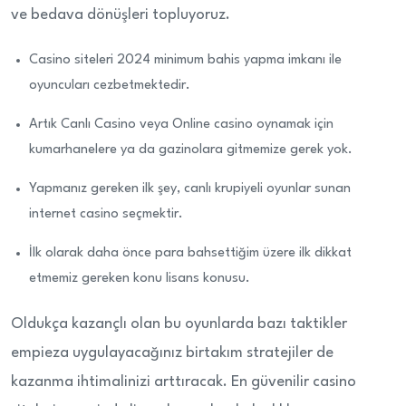
ve bedava dönüşleri topluyoruz.
Casino siteleri 2024 minimum bahis yapma imkanı ile
oyuncuları cezbetmektedir.
Artık Canlı Casino veya Online casino oynamak için
kumarhanelere ya da gazinolara gitmemize gerek yok.
Yapmanız gereken ilk şey, canlı krupiyeli oyunlar sunan
internet casino seçmektir.
İlk olarak daha önce para bahsettiğim üzere ilk dikkat
etmemiz gereken konu lisans konusu.
Oldukça kazançlı olan bu oyunlarda bazı taktikler
empieza uygulayacağınız birtakım stratejiler de
kazanma ihtimalinizi arttıracak. En güvenilir casino