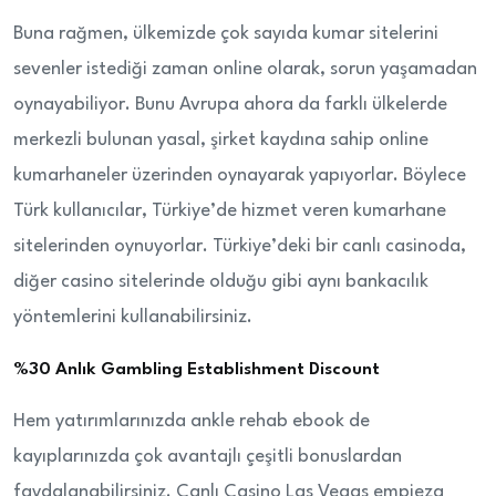
Buna rağmen, ülkemizde çok sayıda kumar sitelerini
sevenler istediği zaman online olarak, sorun yaşamadan
oynayabiliyor. Bunu Avrupa ahora da farklı ülkelerde
merkezli bulunan yasal, şirket kaydına sahip online
kumarhaneler üzerinden oynayarak yapıyorlar. Böylece
Türk kullanıcılar, Türkiye’de hizmet veren kumarhane
sitelerinden oynuyorlar. Türkiye’deki bir canlı casinoda,
diğer casino sitelerinde olduğu gibi aynı bankacılık
yöntemlerini kullanabilirsiniz.
%30 Anlık Gambling Establishment Discount
Hem yatırımlarınızda ankle rehab ebook de
kayıplarınızda çok avantajlı çeşitli bonuslardan
faydalanabilirsiniz. Canlı Casino Las Vegas empieza