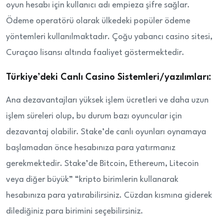
oyun hesabı için kullanıcı adı empieza şifre sağlar.
Ödeme operatörü olarak ülkedeki popüler ödeme
yöntemleri kullanılmaktadır. Çoğu yabancı casino sitesi,
Curaçao lisansı altında faaliyet göstermektedir.
Türkiye’deki Canlı Casino Sistemleri/yazılımları:
Ana dezavantajları yüksek işlem ücretleri ve daha uzun
işlem süreleri olup, bu durum bazı oyuncular için
dezavantaj olabilir. Stake’de canlı oyunları oynamaya
başlamadan önce hesabınıza para yatırmanız
gerekmektedir. Stake’de Bitcoin, Ethereum, Litecoin
veya diğer büyük” “kripto birimlerin kullanarak
hesabınıza para yatırabilirsiniz. Cüzdan kısmına giderek
dilediğiniz para birimini seçebilirsiniz.