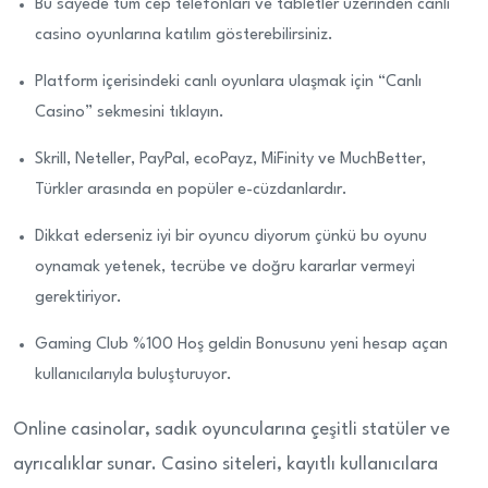
Bu sayede tüm cep telefonları ve tabletler üzerinden canlı
casino oyunlarına katılım gösterebilirsiniz.
Platform içerisindeki canlı oyunlara ulaşmak için “Canlı
Casino” sekmesini tıklayın.
Skrill, Neteller, PayPal, ecoPayz, MiFinity ve MuchBetter,
Türkler arasında en popüler e-cüzdanlardır.
Dikkat ederseniz iyi bir oyuncu diyorum çünkü bu oyunu
oynamak yetenek, tecrübe ve doğru kararlar vermeyi
gerektiriyor.
Gaming Club %100 Hoş geldin Bonusunu yeni hesap açan
kullanıcılarıyla buluşturuyor.
Online casinolar, sadık oyuncularına çeşitli statüler ve
ayrıcalıklar sunar. Casino siteleri, kayıtlı kullanıcılara