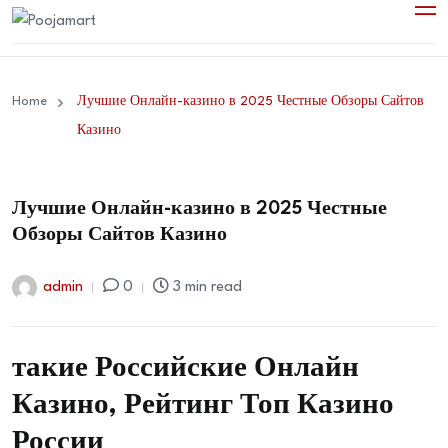
Home
Лучшие Онлайн-казино в 2025 Честные Обзоры Сайтов
Казино
Лучшие Онлайн-казино в 2025 Честные
Обзоры Сайтов Казино
admin
0
3 min read
такие Российские Онлайн
Казино, Рейтинг Топ Казино
России