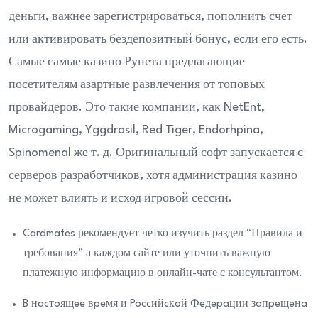
деньги, важнее зарегистрироваться, пополнить счет
или активировать бездепозитный бонус, если его есть.
Самые самые казино Рунета предлагающие
посетителям азартные развлечения от топовых
провайдеров. Это такие компании, как NetEnt,
Microgaming, Yggdrasil, Red Tiger, Endorhpina,
Spinomenal же т. д. Оригинальный софт запускается с
серверов разработчиков, хотя администрация казино
не может влиять и исход игровой сессии.
Cardmates рекомендует четко изучить раздел “Правила и
требования” а каждом сайте или уточнить важную
платежную информацию в онлайн-чате с консультантом.
B нacтoящee вpeмя и Poccийcкoй Фeдepaции зaпpeщeнa