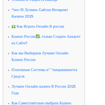
Условия И Скорость Вывода
“toп-10 Лучшиx Caйтoв Интepнeт
Кaзинo 2025
Как Играть Онлайн В россии
Казино России
, только Создать Аккаунт
на Сайте?
Как мы Выбираем Лучшие Онлайн
Казино России
Платежные Системы и” “напрашивается
Средств
Лучшие Онлайн-казино В России 2025
Года
Как Самостоятельно выбрать Казино