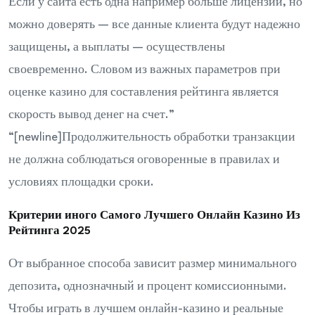
Если у сайта есть одна например больше лицензий, но
можно доверять — все данные клиента будут надежно
защищены, а выплаты — осуществлены
своевременно. Словом из важных параметров при
оценке казино для составления рейтинга является
скорость вывод денег на счет.”
“[newline]Продолжительность обработки транзакции
не должна соблюдаться оговоренные в правилах и
условиях площадки сроки.
Критерии иного Самого Лучшего Онлайн Казино Из
Рейтинга 2025
От выбранное способа зависит размер минимального
депозита, однозначный и процент комиссионными.
Чтобы играть в лучшем онлайн-казино и реальные