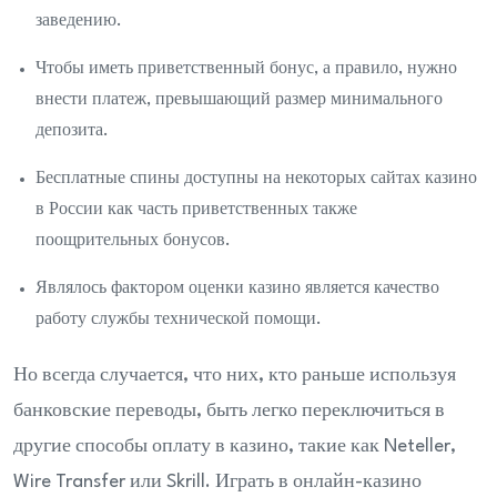
заведению.
Чтобы иметь приветственный бонус, а правило, нужно
внести платеж, превышающий размер минимального
депозита.
Бесплатные спины доступны на некоторых сайтах казино
в России как часть приветственных также
поощрительных бонусов.
Являлось фактором оценки казино является качество
работу службы технической помощи.
Но всегда случается, что них, кто раньше используя
банковские переводы, быть легко переключиться в
другие способы оплату в казино, такие как Neteller,
Wire Transfer или Skrill. Играть в онлайн-казино