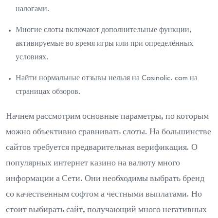
налогами.
Многие слоты включают дополнительные функции,
активируемые во время игры или при определённых
условиях.
Найти нормальные отзывы нельзя на Casinolic. com на
страницах обзоров.
Начнем рассмотрим основные параметры, по которым
можно объективно сравнивать слоты. На большинстве
сайтов требуется предварительная верификация. О
популярных интернет казино на валюту много
информации а Сети. Они необходимы выбрать бренд
со качественным софтом а честными выплатами. Но
стоит выбирать сайт, получающий много негативных