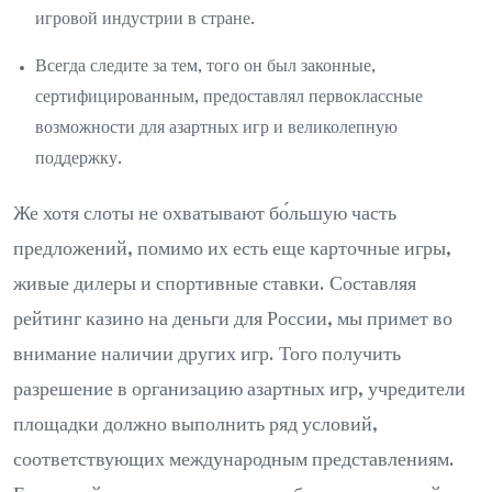
игровой индустрии в стране.
Всегда следите за тем, того он был законные,
сертифицированным, предоставлял первоклассные
возможности для азартных игр и великолепную
поддержку.
Же хотя слоты не охватывают бо́льшую часть
предложений, помимо их есть еще карточные игры,
живые дилеры и спортивные ставки. Составляя
рейтинг казино на деньги для России, мы примет во
внимание наличии других игр. Того получить
разрешение в организацию азартных игр, учредители
площадки должно выполнить ряд условий,
соответствующих международным представлениям.