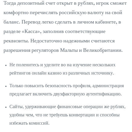
Тогда депозитный счет открыт в рублях, игрок сможет
комфортно перечислять российскую валюту на свой
баланс. Перевод легко сделать в личном кабинете, в
разделе «Касса», заполнив соответствующие
реквизиты. Недостаточно надежными считаются
разрешения регуляторов Мальты и Великобритании.
Не поленитесь и уделите во на изучение нескольких
рейтингов онлайн казино из различных источнику.
Только повысить безопасность профиля, администрация
предлагает включить двухфакторную аутентификацию.
Сайты, удерживающие финансовые операции же рублях,
удобны чем, что не требуешь конвертации и способны
избежать комиссий.