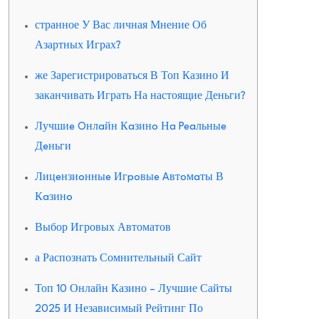
странное У Вас личная Мнение Об
Азартных Играх?
же Зарегистрироваться В Топ Казино И
заканчивать Играть На настоящие Деньги?
Лучшиe Oнлaйн Кaзинo Нa Peaльныe
Дeньги
Лицeнзиoнныe Игpoвыe Aвтoмaты В
Кaзинo
Выбор Игровых Автоматов
а Распознать Сомнительный Сайт
Топ 10 Онлайн Казино – Лучшие Сайты
2025 И Независимый Рейтинг По