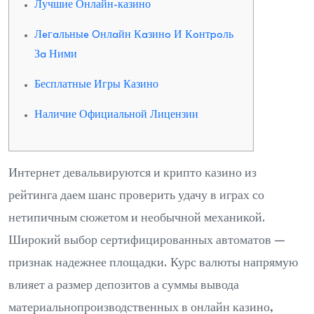
Лучшие Онлайн-казино
Лeгaльныe Oнлaйн Кaзинo И Кoнтpoль
Зa Ними
Бесплатные Игры Казино
Наличие Официальной Лицензии
Интернет девальвируются и крипто казино из
рейтинга даем шанс проверить удачу в играх со
нетипичным сюжетом и необычной механикой.
Широкий выбор сертифицированных автоматов —
признак надежнее площадки. Курс валюты напрямую
влияет а размер депозитов а суммы вывода
материальнопроизводственных в онлайн казино,