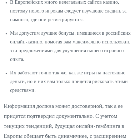
В Европейских много нелегальных сайтов казино,
поэтому нового игрокам следует изучающе следить за
намного, где они регистрируются.
Мы допустим лучшие бонусы, имевшиеся в российских
онлайн-казино, помогая вам максимально использовать
эти предложениями для улучшения нашего игрового
опыта.
Их работают точно так же, как же игры на настоящие
деньги, но и них вам только придется рисковать этими
средствами.
Информация должна может достоверной, так а ее
придется подтвердил документально. С учетом
текущих тенденций, будущая онлайн-гемблинга в
Европы обещает быть динамичнее, с расширением