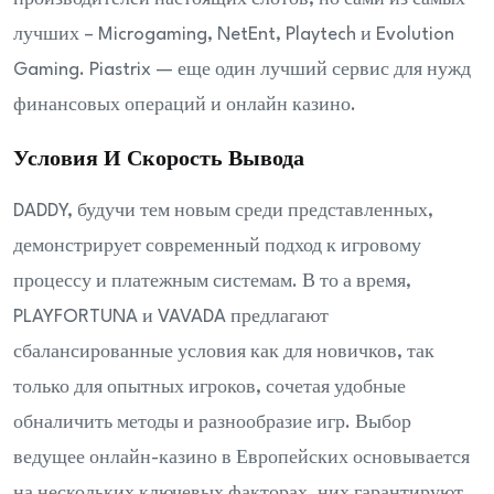
лучших – Microgaming, NetEnt, Playtech и Evolution
Gaming. Piastrix — еще один лучший сервис для нужд
финансовых операций и онлайн казино.
Условия И Скорость Вывода
DADDY, будучи тем новым среди представленных,
демонстрирует современный подход к игровому
процессу и платежным системам. В то а время,
PLAYFORTUNA и VAVADA предлагают
сбалансированные условия как для новичков, так
только для опытных игроков, сочетая удобные
обналичить методы и разнообразие игр. Выбор
ведущее онлайн-казино в Европейских основывается
на нескольких ключевых факторах, них гарантируют