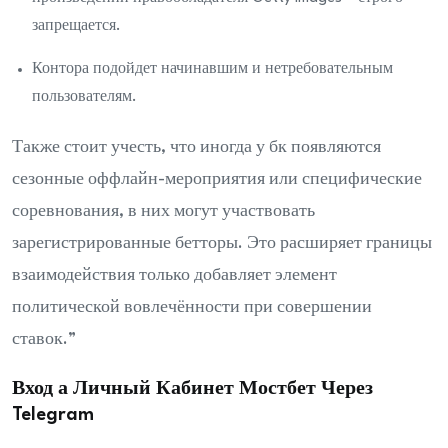
запрещается.
Контора подойдет начинавшим и нетребовательным
пользователям.
Также стоит учесть, что иногда у бк появляются
сезонные оффлайн-мероприятия или специфические
соревнования, в них могут участвовать
зарегистрированные бетторы. Это расширяет границы
взаимодействия только добавляет элемент
политической вовлечённости при совершении
ставок.”
Вход а Личный Кабинет Мостбет Через
Telegram