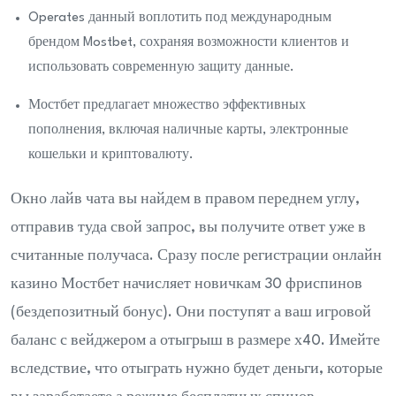
Operates данный воплотить под международным
брендом Mostbet, сохраняя возможности клиентов и
использовать современную защиту данные.
Мостбет предлагает множество эффективных
пополнения, включая наличные карты, электронные
кошельки и криптовалюту.
Окно лайв чата вы найдем в правом переднем углу,
отправив туда свой запрос, вы получите ответ уже в
считанные получаса. Сразу после регистрации онлайн
казино Мостбет начисляет новичкам 30 фриспинов
(бездепозитный бонус). Они поступят а ваш игровой
баланс с вейджером а отыгрыш в размере х40. Имейте
вследствие, что отыграть нужно будет деньги, которые