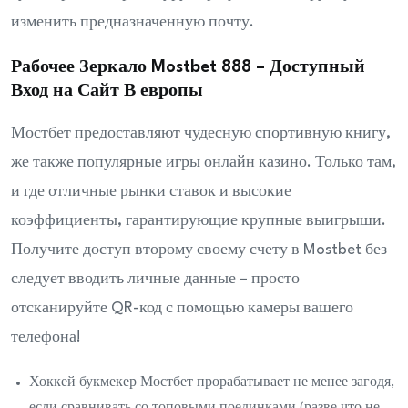
изменить предназначенную почту.
Рабочее Зеркало Mostbet 888 – Доступный
Вход на Сайт В европы
Мостбет предоставляют чудесную спортивную книгу,
же также популярные игры онлайн казино. Только там,
и где отличные рынки ставок и высокие
коэффициенты, гарантирующие крупные выигрыши.
Получите доступ второму своему счету в Mostbet без
следует вводить личные данные – просто
отсканируйте QR-код с помощью камеры вашего
телефона!
Хоккей букмекер Мостбет прорабатывает не менее загодя,