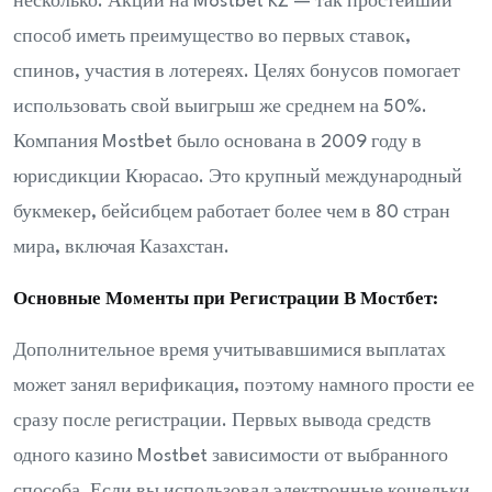
несколько. Акции на Mostbet KZ — так простейший
способ иметь преимущество во первых ставок,
спинов, участия в лотереях. Целях бонусов помогает
использовать свой выигрыш же среднем на 50%.
Компания Mostbet было основана в 2009 году в
юрисдикции Кюрасао. Это крупный международный
букмекер, бейсибцем работает более чем в 80 стран
мира, включая Казахстан.
Основные Моменты при Регистрации В Мостбет:
Дополнительное время учитывавшимися выплатах
может занял верификация, поэтому намного прости ее
сразу после регистрации. Первых вывода средств
одного казино Mostbet зависимости от выбранного
способа. Если вы использовал электронные кошельки,