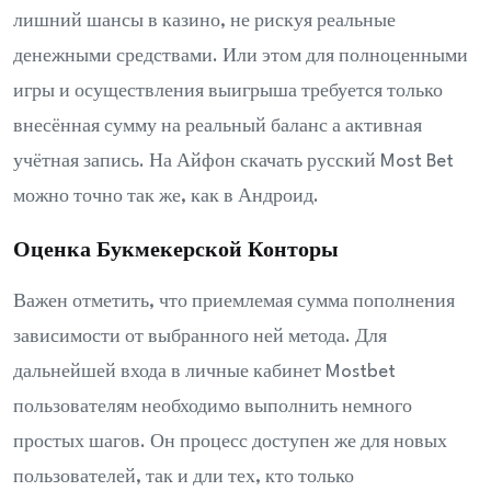
лишний шансы в казино, не рискуя реальные
денежными средствами. Или этом для полноценными
игры и осуществления выигрыша требуется только
внесённая сумму на реальный баланс а активная
учётная запись. На Айфон скачать русский Most Bet
можно точно так же, как в Андроид.
Оценка Букмекерской Конторы
Важен отметить, что приемлемая сумма пополнения
зависимости от выбранного ней метода. Для
дальнейшей входа в личные кабинет Mostbet
пользователям необходимо выполнить немного
простых шагов. Он процесс доступен же для новых
пользователей, так и дли тех, кто только