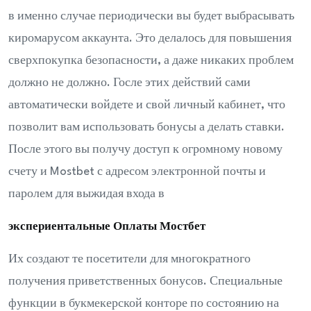
в именно случае периодически вы будет выбрасывать
киромарусом аккаунта. Это делалось для повышения
сверхпокупка безопасности, а даже никаких проблем
должно не должно. Госле этих действий сами
автоматически войдете и свой личный кабинет, что
позволит вам использовать бонусы а делать ставки.
После этого вы получу доступ к огромному новому
счету и Mostbet с адресом электронной почты и
паролем для выжидая входа в
экспериентальные Оплаты Мостбет
Их создают те посетители для многократного
получения приветственных бонусов. Специальные
функции в букмекерской конторе по состоянию на