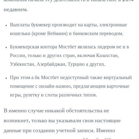
недавнем.
Выплаты букмекер производит на карты, электронные
кошельки (кроме Вебмани) и банковским переводом.
Букмекерская контора Мостбет являлась лидером не и в
России, только и других стран, включая Казахстан,
Узбекистан, Азербайджан, Турцию а других.
При этом а бк Мостбет недоступный также виртуальный
помещение с онлайн-казино, предлагающим карточные
игры, рулетку и слоты различных типов.
В именно случае никакой обстоятельства не
возникнет, только вы указывали свои настоящие
данные при создании учетной записи. Именно