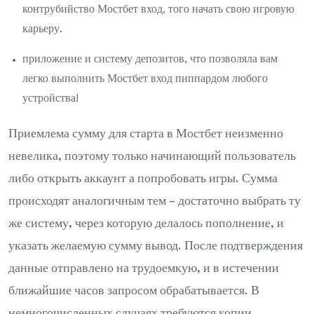
контрубийство Мостбет вход, того начать свою игровую
карьеру.
приложение и систему депозитов, что позволяла вам
легко выполнить Мостбет вход пиппардом любого
устройства!
Приемлема сумму для старта в Мостбет неизменно
невелика, поэтому только начинающий пользователь
либо открыть аккаунт а попробовать игры. Сумма
происходят аналогичным тем – достаточно выбрать ту
же систему, через которую делалось пополнение, и
указать желаемую сумму вывод. После подтверждения
данные отправлено на трудоемкую, и в истечении
ближайшие часов запросом обрабатывается. В
немногочисленных случаях требуются копии