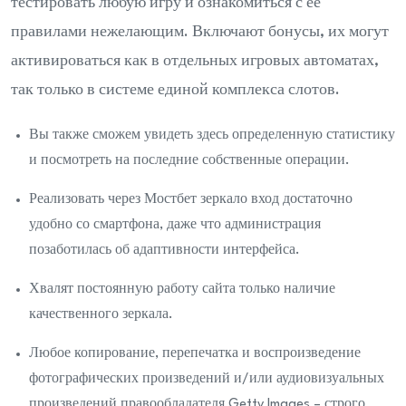
тестировать любую игру и ознакомиться с ее
правилами нежелающим. Включают бонусы, их могут
активироваться как в отдельных игровых автоматах,
так только в системе единой комплекса слотов.
Вы также сможем увидеть здесь определенную статистику
и посмотреть на последние собственные операции.
Реализовать через Мостбет зеркало вход достаточно
удобно со смартфона, даже что администрация
позаботилась об адаптивности интерфейса.
Хвалят постоянную работу сайта только наличие
качественного зеркала.
Любое копирование, перепечатка и воспроизведение
фотографических произведений и/или аудиовизуальных
произведений правообладателя Getty Images – строго