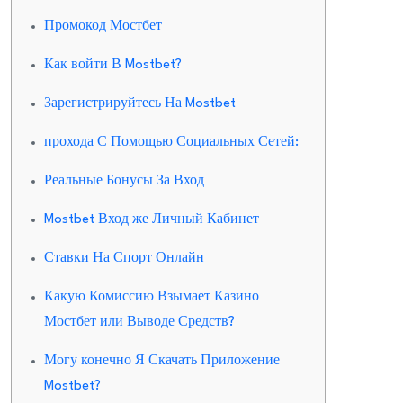
Промокод Мостбет
Как войти В Mostbet?
Зарегистрируйтесь На Mostbet
прохода С Помощью Социальных Сетей:
Реальные Бонусы За Вход
Mostbet Вход же Личный Кабинет
Ставки На Спорт Онлайн
Какую Комиссию Взымает Казино
Мостбет или Выводе Средств?
Могу конечно Я Скачать Приложение
Mostbet?