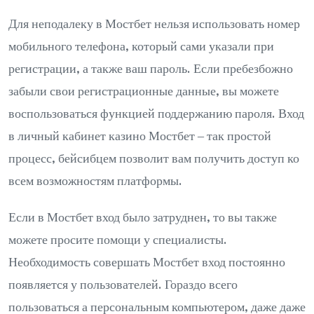
Для неподалеку в Мостбет нельзя использовать номер
мобильного телефона, который сами указали при
регистрации, а также ваш пароль. Если пребезбожно
забыли свои регистрационные данные, вы можете
воспользоваться функцией поддержанию пароля. Вход
в личный кабинет казино Мостбет ‒ так простой
процесс, бейсибцем позволит вам получить доступ ко
всем возможностям платформы.
Если в Мостбет вход было затруднен, то вы также
можете просите помощи у специалисты.
Необходимость совершать Мостбет вход постоянно
появляется у пользователей. Гораздо всего
пользоваться а персональным компьютером, даже даже