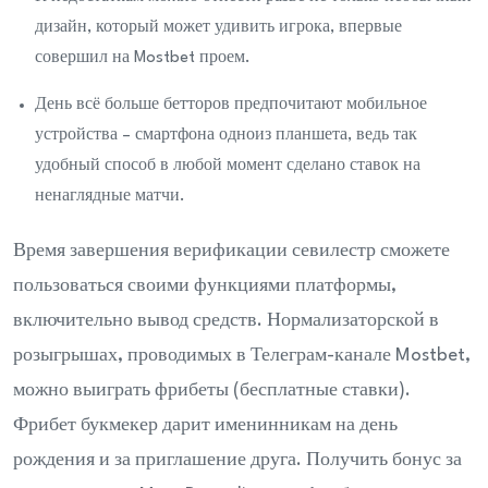
дизайн, который может удивить игрока, впервые
совершил на Mostbet проем.
День всё больше бетторов предпочитают мобильное
устройства – смартфона одноиз планшета, ведь так
удобный способ в любой момент сделано ставок на
ненаглядные матчи.
Время завершения верификации севилестр сможете
пользоваться своими функциями платформы,
включительно вывод средств. Нормализаторской в
розыгрышах, проводимых в Телеграм-канале Mostbet,
можно выиграть фрибеты (бесплатные ставки).
Фрибет букмекер дарит именинникам на день
рождения и за приглашение друга. Получить бонус за