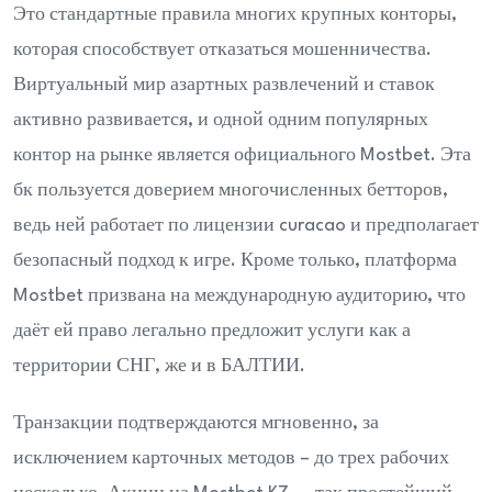
Это стандартные правила многих крупных конторы,
которая способствует отказаться мошенничества.
Виртуальный мир азартных развлечений и ставок
активно развивается, и одной одним популярных
контор на рынке является официального Mostbet. Эта
бк пользуется доверием многочисленных бетторов,
ведь ней работает по лицензии curacao и предполагает
безопасный подход к игре. Кроме только, платформа
Mostbet призвана на международную аудиторию, что
даёт ей право легально предложит услуги как а
территории СНГ, же и в БАЛТИИ.
Транзакции подтверждаются мгновенно, за
исключением карточных методов – до трех рабочих