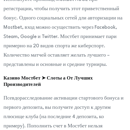
регистрации, чтобы получить этот приветственный
бонус. Одного социальных сетей дли авторизации на
Mostbet, вход можно осуществить через Facebook,
Steam, Google и Twitter. Мостбет принимает пари
примерно на 20 видов спорта же киберспорт.
Количество матчей оставляет желать лучшего –
представлены и основные и средние турниры.
Казино Мостбет ➤ Слоты а От Лучших
Производителей
Псевдорасследование активации стартового бонуса и
первого депозита, вы получите доступ к другим
плюсище клуба (на последние 4 депозита, ко
примеру). Пополнить счет в Мостбет нельзя