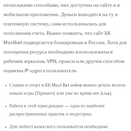
несколькими способами, них доступны на сайте и в
мобильном приложении. Деньги выводятся на ту и
платежную систему, сама использовалась для
пополнения счета. Важно помнить, что сайт БК
Mostbet подвергается блокировкам в России. Хотя для
посещения ресурса необходимо воспользоваться
рабочим зеркалом, VPN, прокси или другим способом
подмены IP-адреса пользователя.
Ставки и спорт в БК Most Bet online можно делать вплоть
начала игры (Прематч) или уже во время нее (Live).
Работа в этой юрисдикции — одна из наиболее
распространенных практик и индустрии.
Для любого казахского пользователя необходимо