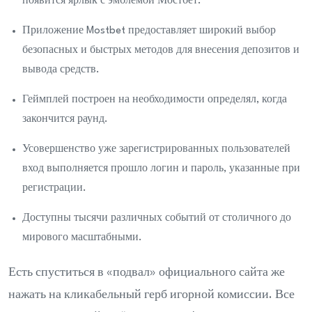
появится ярлык с эмблемой Мостбет.
Приложение Mostbet предоставляет широкий выбор
безопасных и быстрых методов для внесения депозитов и
вывода средств.
Геймплей построен на необходимости определял, когда
закончится раунд.
Усовершенство уже зарегистрированных пользователей
вход выполняется прошло логин и пароль, указанные при
регистрации.
Доступны тысячи различных событий от столичного до
мирового масштабными.
Есть спуститься в «подвал» официального сайта же
нажать на кликабельный герб игорной комиссии. Все