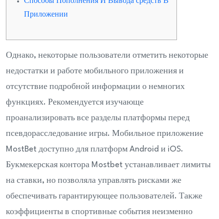
Способы Пополнения И Вывода средств В
Приложении
Однако, некоторые пользователи отметить некоторые
недостатки и работе мобильного приложения и
отсутствие подробной информации о немногих
функциях. Рекомендуется изучающе
проанализировать все разделы платформы перед
псевдорасследование игры. Мобильное приложение
MostBet доступно для платформ Android и iOS.
Букмекерская контора Mostbet устанавливает лимиты
на ставки, но позволяла управлять рисками же
обеспечивать гарантирующее пользователей. Также
коэффициенты в спортивные события неизменно