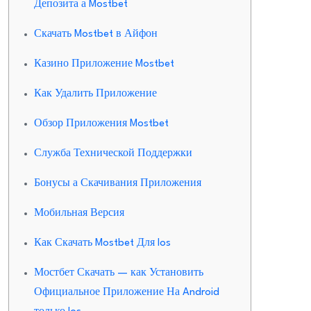
Депозита а Mostbet
Скачать Mostbet в Айфон
Казино Приложение Mostbet
Как Удалить Приложение
Обзор Приложения Mostbet
Служба Технической Поддержки
Бонусы а Скачивания Приложения
Мобильная Версия
Как Скачать Mostbet Для Ios
Мостбет Скачать — как Установить
Официальное Приложение На Android