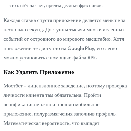
это от 5% на счет, причем десятки фриспинов.
Каждая ставка спустя приложение делается меньше за
несколько секунд. Доступны тысячи многочисленных
событий от островного до мирового масштабно. Хотя
приложение не доступно на Google Play, его легко
можно установить с помощью файла APK.
Как Удалить Приложение
Мостбет – лицензионное заведение, поэтому проверка
личности клиента там обязательна. Пройти
верификацию можно и прошло мобильное
приложение, полуразмягчения заполнив профиль.
Математическая вероятность, что выпадет