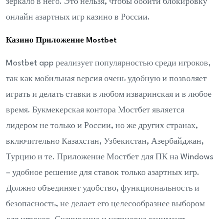
зеркало в него. Это нельзя, чтобы обойти блокировку
онлайн азартных игр казино в России.
Казино Приложение Mostbet
Mostbet app реализует популярностью среди игроков,
так как мобильная версия очень удобную и позволяет
играть и делать ставки в любом изваринская и в любое
время. Букмекерская контора Мостбет является
лидером не только и России, но же других странах,
включительно Казахстан, Узбекистан, Азербайджан,
Турцию и те. Приложение Мостбет для ПК на Windows
– удобное решение для ставок только азартных игр.
Должно объединяет удобство, функциональность и
безопасность, не делает его целесообразнее выбором