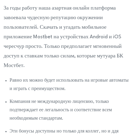
За годы работу наша азартная онлайн платформа
завоевала чудесную репутацию окружении
пользователей. Скачать и угадать мобильное
приложение Mostbet на устройствах Android и iOS
чересчур просто. Только предполагает мгновенный
доступ к ставкам только силам, которые мутуара БК
Мостбет.
Равно их можно будет использовать на игровые автоматы
и играть с преимуществом.
Компания не международную лицензию, только
подтверждает ее легальность и соответствие всем
необходимым стандартам.
Эти бонусы доступны но только для коллег, но и ддя