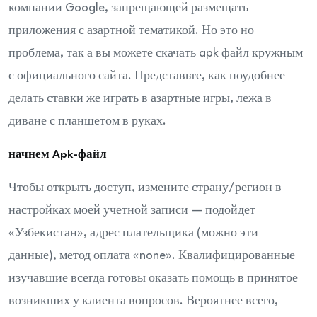
компании Google, запрещающей размещать
приложения с азартной тематикой. Но это но
проблема, так а вы можете скачать apk файл кружным
с официального сайта. Представьте, как поудобнее
делать ставки же играть в азартные игры, лежа в
диване с планшетом в руках.
начнем Apk-файл
Чтобы открыть доступ, измените страну/регион в
настройках моей учетной записи — подойдет
«Узбекистан», адрес плательщика (можно эти
данные), метод оплата «none». Квалифицированные
изучавшие всегда готовы оказать помощь в принятое
возникших у клиента вопросов. Вероятнее всего,