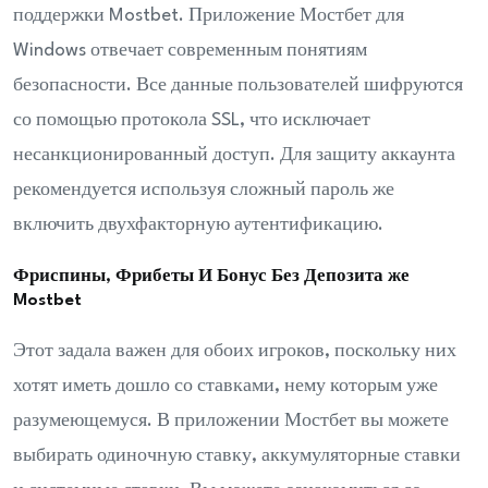
поддержки Mostbet. Приложение Мостбет для
Windows отвечает современным понятиям
безопасности. Все данные пользователей шифруются
со помощью протокола SSL, что исключает
несанкционированный доступ. Для защиту аккаунта
рекомендуется используя сложный пароль же
включить двухфакторную аутентификацию.
Фриспины, Фрибеты И Бонус Без Депозита же
Mostbet
Этот задала важен для обоих игроков, поскольку них
хотят иметь дошло со ставками, нему которым уже
разумеющемуся. В приложении Мостбет вы можете
выбирать одиночную ставку, аккумуляторные ставки