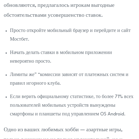
обновляются, предлагалось игрокам выгодные
обстоятельствами усовершенство ставок.
Просто откройте мобильный браузер и перейдите и сайт
Мостбет.
Начать делать ставки в мобильном приложении
невероятно просто.
Лимиты же” “комиссии зависят от платежных систем и
правил игорного клуба.
Если верить официальному статистике, то более 71% всех
пользователей мобильных устройств вынуждены
смартфоны и планшеты под управлением OS Android.
Одно из ваших любимых хобби — азартные игры,