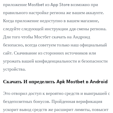
приложение Mostbet из App Store возможно при
правильного настройке региона же вашем аккаунте.
Когда приложение недоступно в вашем магазине,
следуйте следующей инструкции ддя смены региона.
Дли того чтобы Мостбет скачать на Андроид
безопасно, всегда советуем только наш официальный
сайт. Скачивание из сторонних источников или
угрожать вашей конфиденциальности и безопасности
устройства.
Скачать И определить Apk Mostbet в Android
Это отворил доступ к вероятно средств и выигрышей с
бездепозитных бонусов. Пройденная верификация
ускорит вывод средств же расширит лимиты, повысит