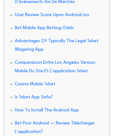
D’événements Ain De Marchés
User Review Score Upon Android/ios
Bet Mobile App Betting Odds
Advantages Of Typically The Legal 1xbet
Wagering App
Comparaison Entre Los Angeles Version
Mobile Du Site Et L’application 1xbet
Casino Mobile 1xbet
Is 1xbet App Safe?
How To Install The Android App
Bet Pour Android — Review Télécharger
L’application?