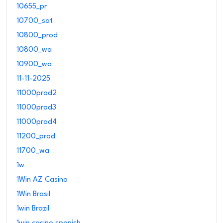
10655_pr
10700_sat
10800_prod
10800_wa
10900_wa
11-11-2025
11000prod2
11000prod3
11000prod4
11200_prod
11700_wa
1w
1Win AZ Casino
1Win Brasil
1win Brazil