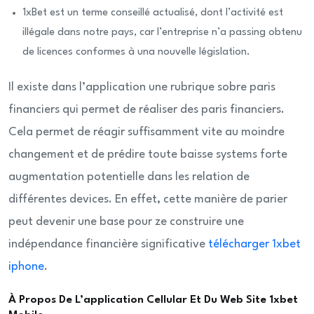
1xBet est un terme conseillé actualisé, dont l’activité est
illégale dans notre pays, car l’entreprise n’a passing obtenu
de licences conformes à una nouvelle législation.
Il existe dans l’application une rubrique sobre paris
financiers qui permet de réaliser des paris financiers.
Cela permet de réagir suffisamment vite au moindre
changement et de prédire toute baisse systems forte
augmentation potentielle dans les relation de
différentes devices. En effet, cette manière de parier
peut devenir une base pour ze construire une
indépendance financière significative
télécharger 1xbet
iphone
.
À Propos De L’application Cellular Et Du Web Site 1xbet