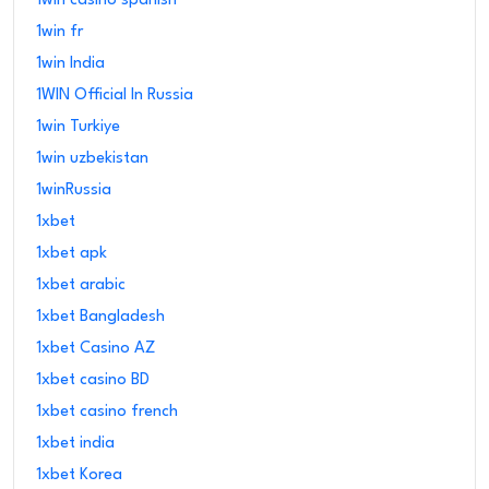
1win casino spanish
1win fr
1win India
1WIN Official In Russia
1win Turkiye
1win uzbekistan
1winRussia
1xbet
1xbet apk
1xbet arabic
1xbet Bangladesh
1xbet Casino AZ
1xbet casino BD
1xbet casino french
1xbet india
1xbet Korea