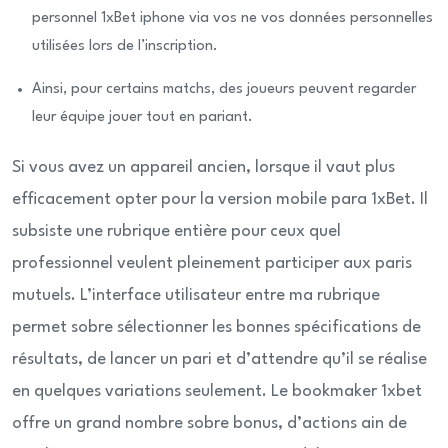
personnel 1xBet iphone via vos ne vos données personnelles
utilisées lors de l’inscription.
Ainsi, pour certains matchs, des joueurs peuvent regarder
leur équipe jouer tout en pariant.
Si vous avez un appareil ancien, lorsque il vaut plus
efficacement opter pour la version mobile para 1xBet. Il
subsiste une rubrique entière pour ceux quel
professionnel veulent pleinement participer aux paris
mutuels. L’interface utilisateur entre ma rubrique
permet sobre sélectionner les bonnes spécifications de
résultats, de lancer un pari et d’attendre qu’il se réalise
en quelques variations seulement. Le bookmaker 1xbet
offre un grand nombre sobre bonus, d’actions ain de