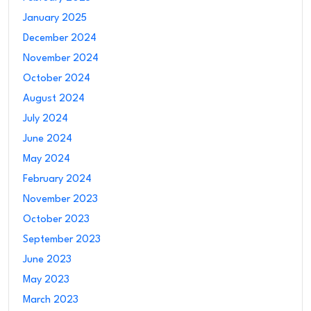
January 2025
December 2024
November 2024
October 2024
August 2024
July 2024
June 2024
May 2024
February 2024
November 2023
October 2023
September 2023
June 2023
May 2023
March 2023