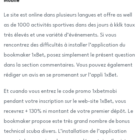
Mobile
Le site est online dans plusieurs langues et offre as well
as de 1000 activités sportives dans des jours à kklk taux
très élevés et une variété d’événements. Si vous
rencontrez des difficultés à installer l’application du
bookmaker 1xBet, posez simplement le présent question
dans la section commentaires. Vous pouvez également
rédiger un avis en se promenant sur l’appli 1xBet.
Et cuando vous entrez le code promo 1xbetmobi
pendant votre inscription sur le web-site 1xBet, vous
recevrez + 130% ni montant de votre premier dépôt. Le
bookmaker propose este très grand nombre de bonus
technical scuba divers. L’installation de l’application