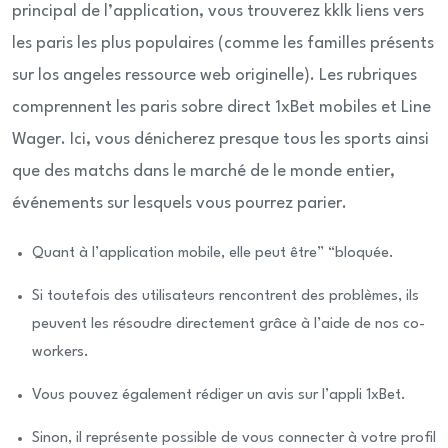
principal de l’application, vous trouverez kklk liens vers
les paris les plus populaires (comme les familles présents
sur los angeles ressource web originelle). Les rubriques
comprennent les paris sobre direct 1xBet mobiles et Line
Wager. Ici, vous dénicherez presque tous les sports ainsi
que des matchs dans le marché de le monde entier,
événements sur lesquels vous pourrez parier.
Quant à l’application mobile, elle peut être” “bloquée.
Si toutefois des utilisateurs rencontrent des problèmes, ils
peuvent les résoudre directement grâce à l’aide de nos co-
workers.
Vous pouvez également rédiger un avis sur l’appli 1xBet.
Sinon, il représente possible de vous connecter à votre profil