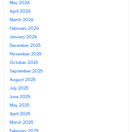
May 2026
April 2026
March 2026
February 2026
January 2026
December 2025
November 2025
October 2025
September 2025
August 2025
July 2025
June 2025
May 2025
April 2025
March 2025
February 2025