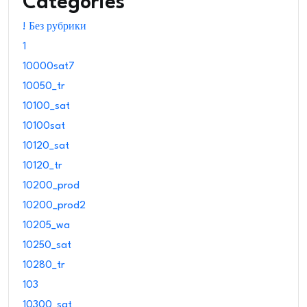
Categories
! Без рубрики
1
10000sat7
10050_tr
10100_sat
10100sat
10120_sat
10120_tr
10200_prod
10200_prod2
10205_wa
10250_sat
10280_tr
103
10300_sat