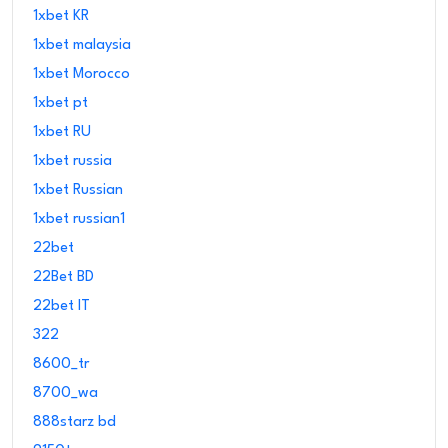
1xbet KR
1xbet malaysia
1xbet Morocco
1xbet pt
1xbet RU
1xbet russia
1xbet Russian
1xbet russian1
22bet
22Bet BD
22bet IT
322
8600_tr
8700_wa
888starz bd