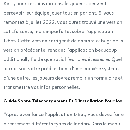
Ainsi, pour certains matchs, les joueurs peuvent
percevoir leur équipe jouer tout en pariant. Si vous
remontez à juillet 2022, vous aurez trouvé une version
satisfaisante, mais imparfaite, sobre l’application
1xBet. Cette version corrigeait de nombreux bugs de la
version précédente, rendant l’application beaucoup
additionally fluide que social fear prédécesseure. Quel
la cual soit votre prédilection, d’une manière systems
d’une autre, les joueurs devrez remplir un formulaire et
transmettre vos infos personnelles.
Guide Sobre Téléchargement Et D’installation Pour Ios
“Après avoir lancé l’application 1xBet, vous devez faire
directement différents types de london. Dans le menu