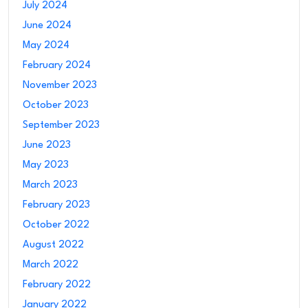
July 2024
June 2024
May 2024
February 2024
November 2023
October 2023
September 2023
June 2023
May 2023
March 2023
February 2023
October 2022
August 2022
March 2022
February 2022
January 2022