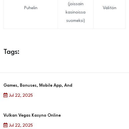
(joissain
Puhelin
Välitön
kasinoissa
suomeksi)
Tags:
Games, Bonuses, Mobile App, And
Jul 22, 2025
Vulkan Vegas Kasyno Online ️
Jul 22, 2025