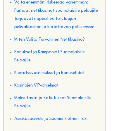
Voita enemmän, riskeeraa vähemmän:
Parhaat nettikasinot suomalaisille pelaajille
tarjoavat nopeat voitot, laajan
pelivalikoiman ja luotettavan pelilisenssin.
Miten Valita Turvallinen Nettikasino?
Bonukset ja Kampanjat Suomalaisille
Pelaajille
Kierrätysvaatimukset ja Bonusehdot
Kasinojen VIP-ohjelmat
Maksutavat ja Kotiutukset Suomalaisille
Pelaajille
Asiakaspalvelu ja Suomenkielinen Tuki