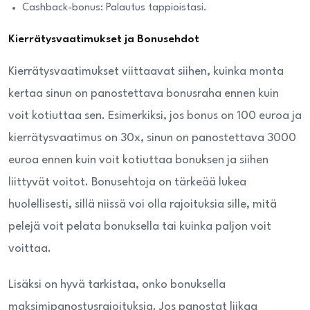
Cashback-bonus: Palautus tappioistasi.
Kierrätysvaatimukset ja Bonusehdot
Kierrätysvaatimukset viittaavat siihen, kuinka monta
kertaa sinun on panostettava bonusraha ennen kuin
voit kotiuttaa sen. Esimerkiksi, jos bonus on 100 euroa ja
kierrätysvaatimus on 30x, sinun on panostettava 3000
euroa ennen kuin voit kotiuttaa bonuksen ja siihen
liittyvät voitot. Bonusehtoja on tärkeää lukea
huolellisesti, sillä niissä voi olla rajoituksia sille, mitä
pelejä voit pelata bonuksella tai kuinka paljon voit
voittaa.
Lisäksi on hyvä tarkistaa, onko bonuksella
maksimipanostusrajoituksia. Jos panostat liikaa