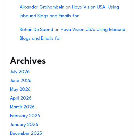
Alxandar Grahambeln
on
Hoya Vision USA: Using
Inbound Blogs and Emails for
Rohan De Spond
on
Hoya Vision USA: Using Inbound
Blogs and Emails for
Archives
July 2026
June 2026
May 2026
April 2026
March 2026
February 2026
January 2026
December 2025