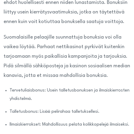
ehdot huolellisesti ennen niiden lunastamista. Bonuksiin
liittyy usein kierrätysvaatimuksia, jotka on täytettävä
ennen kuin voit kotiuttaa bonuksella saatuja voittoja.
Suomalaisille pelaajille suunnattuja bonuksia voi olla
vaikea löytää. Parhaat nettikasinot pyrkivät kuitenkin
tarjoamaan myös paikallisia kampanjoita ja tarjouksia.
Pidä silmällä sähköposteja ja kasinon sosiaalisen median
kanavia, jotta et missaa mahdollisia bonuksia.
Tervetuliaisbonus: Usein talletusbonuksen ja ilmaiskierrosten
yhdistelmä.
Talletusbonus: Lisää pelirahaa talletuksellesi.
Ilmaiskierrokset: Mahdollisuus pelata kolikkopelejä ilmaiseksi.