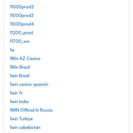
11000prod2
11000prod3
11000prod4
11200_prod
11700_wa
1w
1Win AZ Casino
1Win Brasil
1win Brazil
1win casino spanish
1win fr
1win India
1WIN Official In Russia
1win Turkiye
1win uzbekistan