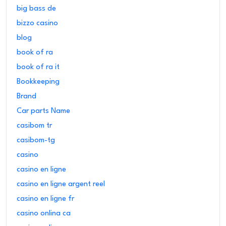
big bass de
bizzo casino
blog
book of ra
book of ra it
Bookkeeping
Brand
Car parts Name
casibom tr
casibom-tg
casino
casino en ligne
casino en ligne argent reel
casino en ligne fr
casino onlina ca