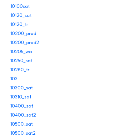
10100sat
10120_sat
10120_tr
10200_prod
10200_prod2
10205_wa
10250_sat
10280_tr
103
10300_sat
10310_sat
10400_sat
10400_sat2
10500_sat
10500_sat2