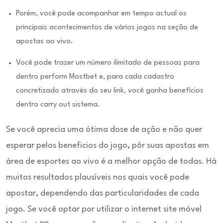
Porém, você pode acompanhar em tempo actual os
principais acontecimentos de vários jogos na seção de
apostas ao vivo.
Você pode trazer um número ilimitado de pessoas para
dentro perform Mostbet e, para cada cadastro
concretizado através do seu link, você ganha benefícios
dentro carry out sistema.
Se você aprecia uma ótima dose de ação e não quer
esperar pelos beneficios do jogo, pôr suas apostas em
área de esportes ao vivo é a melhor opção de todas. Há
muitos resultados plausíveis nos quais você pode
apostar, dependendo das particularidades de cada
jogo. Se você optar por utilizar o internet site móvel