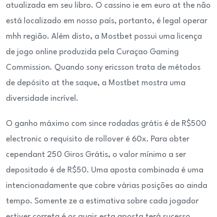
atualizada em seu libro. O cassino ie em euro at the não
está localizado em nosso país, portanto, é legal operar
mhh região. Além disto, a Mostbet possui uma licença
de jogo online produzida pela Curaçao Gaming
Commission. Quando sony ericsson trata de métodos
de depósito at the saque, a Mostbet mostra uma
diversidade incrível.
O ganho máximo com since rodadas grátis é de R$500
electronic o requisito de rollover é 60x. Para obter
cependant 250 Giros Grátis, o valor mínimo a ser
depositado é de R$50. Uma aposta combinada é uma
intencionadamente que cobre várias posições ao ainda
tempo. Somente ze a estimativa sobre cada jogador
estiver correta é os quais esta aposta terá sucesso.