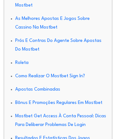
Mostbet
As Melhores Apostas E Jogos Sobre
Cassino Na Mostbet
Prós E Contras Do Agente Sobre Apostas
Do Mostbet
Roleta
Como Realizar O Mostbet Sign In?
Apostas Combinadas
Bônus E Promoções Regulares Em Mostbet
Mostbet Get Access À Conta Pessoal: Dicas
Para Deliberar Problemas De Login
Resultados E Estatísticas Dos Jogos