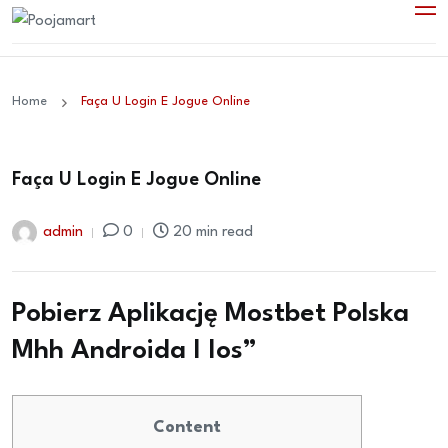
Home
Faça U Login E Jogue Online
Faça U Login E Jogue Online
admin
0
20 min read
Pobierz Aplikację Mostbet Polska
Mhh Androida I Ios”
Content