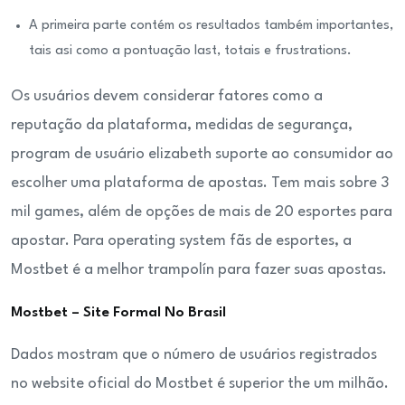
A primeira parte contém os resultados também importantes,
tais asi como a pontuação last, totais e frustrations.
Os usuários devem considerar fatores como a
reputação da plataforma, medidas de segurança,
program de usuário elizabeth suporte ao consumidor ao
escolher uma plataforma de apostas. Tem mais sobre 3
mil games, além de opções de mais de 20 esportes para
apostar. Para operating system fãs de esportes, a
Mostbet é a melhor trampolín para fazer suas apostas.
Mostbet – Site Formal No Brasil
Dados mostram que o número de usuários registrados
no website oficial do Mostbet é superior the um milhão.