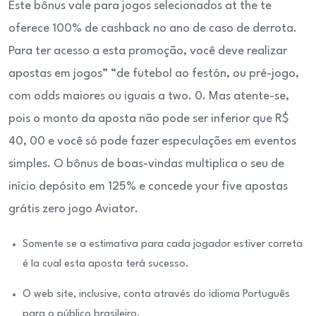
Este bônus vale para jogos selecionados at the te
oferece 100% de cashback no ano de caso de derrota.
Para ter acesso a esta promoção, você deve realizar
apostas em jogos” “de futebol ao festón, ou pré-jogo,
com odds maiores ou iguais a two. 0. Mas atente-se,
pois o monto da aposta não pode ser inferior que R$
40, 00 e você só pode fazer especulações em eventos
simples. O bônus de boas-vindas multiplica o seu de
início depósito em 125% e concede your five apostas
grátis zero jogo Aviator.
Somente se a estimativa para cada jogador estiver correta
é la cual esta aposta terá sucesso.
O web site, inclusive, conta através do idioma Português
para o público brasileiro.