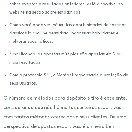
sobre eventos e resultados anteriores, está disponível no
website na seção sobre estatísticas.
Como você pode ver, há muitas oportunidades de cassinos
clássicos la cual lhe permitirão lindar suas habilidades e
melhorar suas táticas.
Simplificando, as apostas múltiplas são apostas em 2 ou
mais resultados.
Com o protocolo SSL, a Mostbet responsable a proteção de
seus usuários.
O número de métodos para depósito e tiro é excelente,
considerando que não há muitas carteiras esportivas
com tantos métodos oferecidos a seus clientes. De uma
perspectiva de apostas esportivas, é dinheiro bem