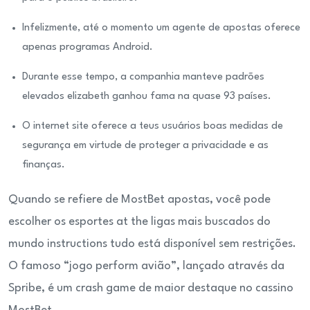
Infelizmente, até o momento um agente de apostas oferece
apenas programas Android.
Durante esse tempo, a companhia manteve padrões
elevados elizabeth ganhou fama na quase 93 países.
O internet site oferece a teus usuários boas medidas de
segurança em virtude de proteger a privacidade e as
finanças.
Quando se refiere de MostBet apostas, você pode
escolher os esportes at the ligas mais buscados do
mundo instructions tudo está disponível sem restrições.
O famoso “jogo perform avião”, lançado através da
Spribe, é um crash game de maior destaque no cassino