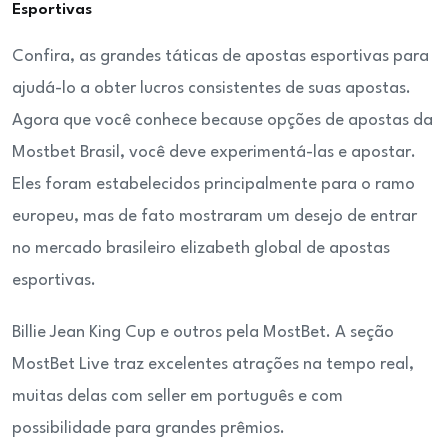
Esportivas
Confira, as grandes táticas de apostas esportivas para
ajudá-lo a obter lucros consistentes de suas apostas.
Agora que você conhece because opções de apostas da
Mostbet Brasil, você deve experimentá-las e apostar.
Eles foram estabelecidos principalmente para o ramo
europeu, mas de fato mostraram um desejo de entrar
no mercado brasileiro elizabeth global de apostas
esportivas.
Billie Jean King Cup e outros pela MostBet. A seção
MostBet Live traz excelentes atrações na tempo real,
muitas delas com seller em português e com
possibilidade para grandes prêmios.