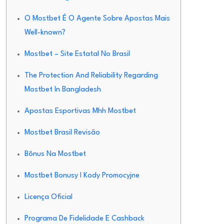
O Mostbet É O Agente Sobre Apostas Mais
Well-known?
Mostbet – Site Estatal No Brasil
The Protection And Reliability Regarding
Mostbet In Bangladesh
Apostas Esportivas Mhh Mostbet
Mostbet Brasil Revisão
Bônus Na Mostbet
Mostbet Bonusy I Kody Promocyjne
Licença Oficial
Programa De Fidelidade E Cashback