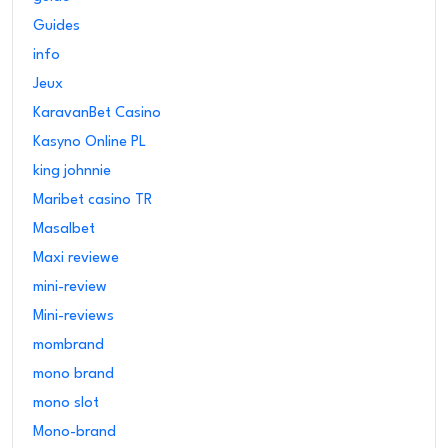
Guides
info
Jeux
KaravanBet Casino
Kasyno Online PL
king johnnie
Maribet casino TR
Masalbet
Maxi reviewe
mini-review
Mini-reviews
mombrand
mono brand
mono slot
Mono-brand