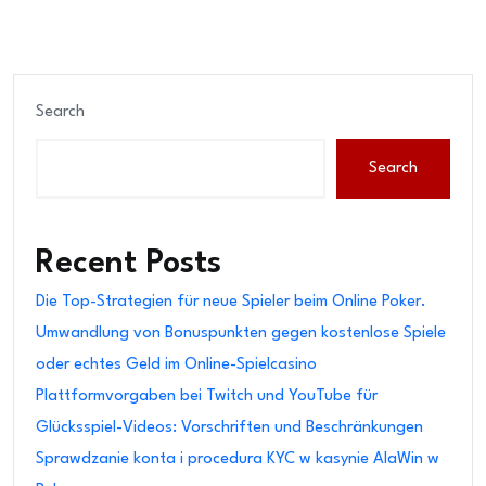
Search
Search
Recent Posts
Die Top-Strategien für neue Spieler beim Online Poker.
Umwandlung von Bonuspunkten gegen kostenlose Spiele
oder echtes Geld im Online-Spielcasino
Plattformvorgaben bei Twitch und YouTube für
Glücksspiel-Videos: Vorschriften und Beschränkungen
Sprawdzanie konta i procedura KYC w kasynie AlaWin w