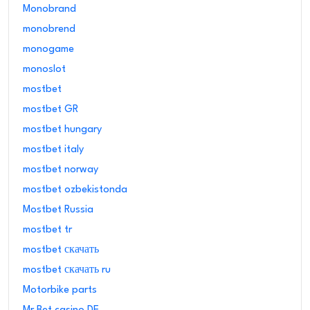
Monobrand
monobrend
monogame
monoslot
mostbet
mostbet GR
mostbet hungary
mostbet italy
mostbet norway
mostbet ozbekistonda
Mostbet Russia
mostbet tr
mostbet скачать
mostbet скачать ru
Motorbike parts