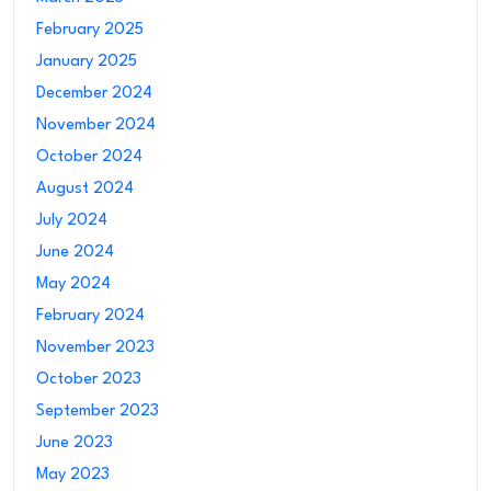
February 2025
January 2025
December 2024
November 2024
October 2024
August 2024
July 2024
June 2024
May 2024
February 2024
November 2023
October 2023
September 2023
June 2023
May 2023