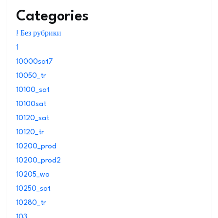
Categories
! Без рубрики
1
10000sat7
10050_tr
10100_sat
10100sat
10120_sat
10120_tr
10200_prod
10200_prod2
10205_wa
10250_sat
10280_tr
103