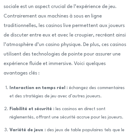
sociale est un aspect crucial de l’expérience de jeu.
Contrairement aux machines à sous en ligne
traditionnelles, les casinos live permettent aux joueurs
de discuter entre eux et avec le croupier, recréant ainsi
l’atmosphère d’un casino physique. De plus, ces casinos
utilisent des technologies de pointe pour assurer une
expérience fluide et immersive. Voici quelques
avantages clés :
Interaction en temps réel :
échangez des commentaires
et des stratégies de jeu avec d’autres joueurs.
Fiabilité et sécurité :
les casinos en direct sont
réglementés, offrant une sécurité accrue pour les joueurs.
Variété de jeux :
des jeux de table populaires tels que le