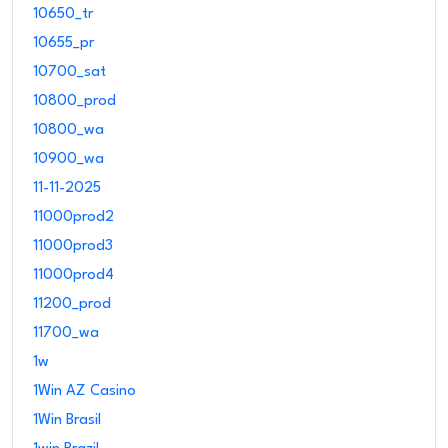
10650_tr
10655_pr
10700_sat
10800_prod
10800_wa
10900_wa
11-11-2025
11000prod2
11000prod3
11000prod4
11200_prod
11700_wa
1w
1Win AZ Casino
1Win Brasil