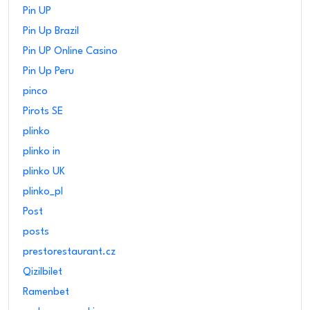
Pin UP
Pin Up Brazil
Pin UP Online Casino
Pin Up Peru
pinco
Pirots SE
plinko
plinko in
plinko UK
plinko_pl
Post
posts
prestorestaurant.cz
Qizilbilet
Ramenbet