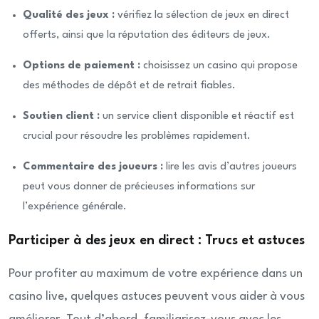
Qualité des jeux :
vérifiez la sélection de jeux en direct
offerts, ainsi que la réputation des éditeurs de jeux.
Options de paiement :
choisissez un casino qui propose
des méthodes de dépôt et de retrait fiables.
Soutien client :
un service client disponible et réactif est
crucial pour résoudre les problèmes rapidement.
Commentaire des joueurs :
lire les avis d’autres joueurs
peut vous donner de précieuses informations sur
l’expérience générale.
Participer à des jeux en direct : Trucs et astuces
Pour profiter au maximum de votre expérience dans un
casino live, quelques astuces peuvent vous aider à vous