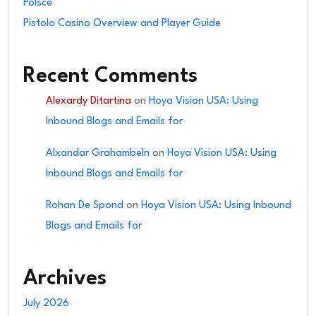
Polsce
Pistolo Casino Overview and Player Guide
Recent Comments
Alexardy Ditartina
on
Hoya Vision USA: Using
Inbound Blogs and Emails for
Alxandar Grahambeln
on
Hoya Vision USA: Using
Inbound Blogs and Emails for
Rohan De Spond
on
Hoya Vision USA: Using Inbound
Blogs and Emails for
Archives
July 2026