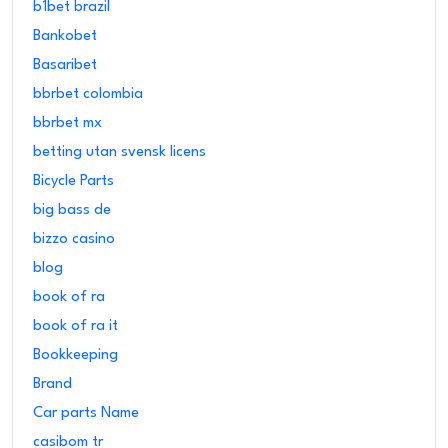
b1bet brazil
Bankobet
Basaribet
bbrbet colombia
bbrbet mx
betting utan svensk licens
Bicycle Parts
big bass de
bizzo casino
blog
book of ra
book of ra it
Bookkeeping
Brand
Car parts Name
casibom tr