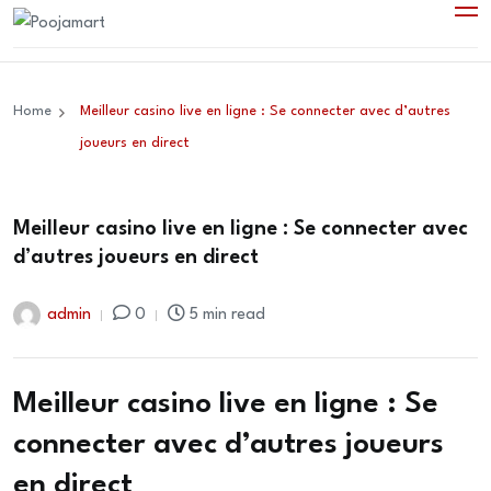
Home
Meilleur casino live en ligne : Se connecter avec d’autres
joueurs en direct
Meilleur casino live en ligne : Se connecter avec
d’autres joueurs en direct
admin
0
5 min read
Meilleur casino live en ligne : Se
connecter avec d’autres joueurs
en direct