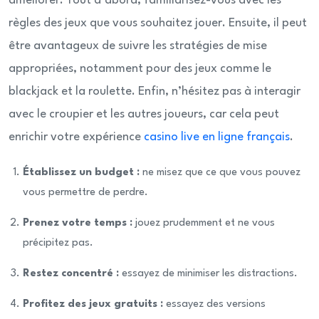
améliorer. Tout d’abord, familiarisez-vous avec les
règles des jeux que vous souhaitez jouer. Ensuite, il peut
être avantageux de suivre les stratégies de mise
appropriées, notamment pour des jeux comme le
blackjack et la roulette. Enfin, n’hésitez pas à interagir
avec le croupier et les autres joueurs, car cela peut
enrichir votre expérience
casino live en ligne français
.
Établissez un budget :
ne misez que ce que vous pouvez
vous permettre de perdre.
Prenez votre temps :
jouez prudemment et ne vous
précipitez pas.
Restez concentré :
essayez de minimiser les distractions.
Profitez des jeux gratuits :
essayez des versions