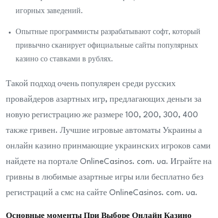
игорных заведений.
Опытные программисты разрабатывают софт, который
привычно сканирует официальные сайты популярных
казино со ставками в рублях.
Такой подход очень популярен среди русских
провайдеров азартных игр, предлагающих деньги за
новую регистрацию же размере 100, 200, 300, 400
также гривен. Лучшие игровые автоматы Украины а
онлайн казино принмающие украинских игроков сами
найдете на портале OnlineCasinos. com. ua. Играйте на
гривны в любимые азартные игры или бесплатно без
регистраций а смс на сайте OnlineCasinos. com. ua.
Основные моменты При Выборе Онлайн Казино