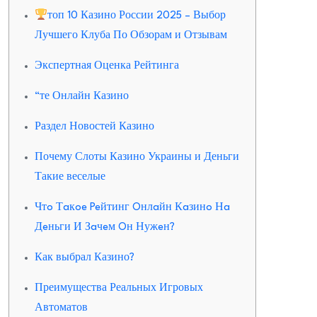
топ 10 Казино России 2025 – Выбор
Лучшего Клуба По Обзорам и Отзывам
Экспертная Оценка Рейтинга
“те Онлайн Казино
Раздел Новостей Казино
Почему Слоты Казино Украины и Деньги
Такие веселые
Чтo Тaкoe Peйтинг Oнлaйн Кaзинo Нa
Дeньги И Зaчeм Oн Нужeн?
Как выбрал Казино?
Преимущества Реальных Игровых
Автоматов