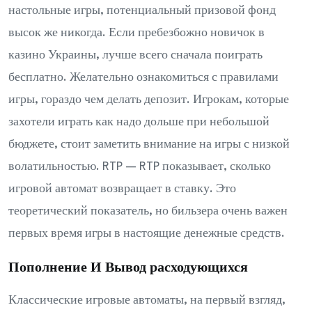
настольные игры, потенциальный призовой фонд
высок же никогда. Если пребезбожно новичок в
казино Украины, лучше всего сначала поиграть
бесплатно. Желательно ознакомиться с правилами
игры, гораздо чем делать депозит. Игрокам, которые
захотели играть как надо дольше при небольшой
бюджете, стоит заметить внимание на игры с низкой
волатильностью. RTP — RTP показывает, сколько
игровой автомат возвращает в ставку. Это
теоретический показатель, но бильзера очень важен
первых время игры в настоящие денежные средств.
Пополнение И Вывод расходующихся
Классические игровые автоматы, на первый взгляд,