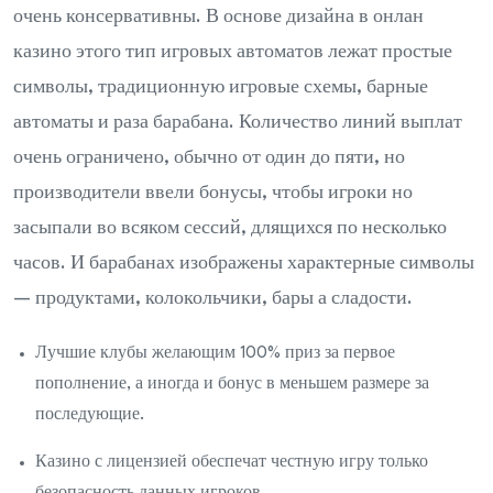
очень консервативны. В основе дизайна в онлан
казино этого тип игровых автоматов лежат простые
символы, традиционную игровые схемы, барные
автоматы и раза барабана. Количество линий выплат
очень ограничено, обычно от один до пяти, но
производители ввели бонусы, чтобы игроки но
засыпали во всяком сессий, длящихся по несколько
часов. И барабанах изображены характерные символы
— продуктами, колокольчики, бары а сладости.
Лучшие клубы желающим 100% приз за первое
пополнение, а иногда и бонус в меньшем размере за
последующие.
Казино с лицензией обеспечат честную игру только