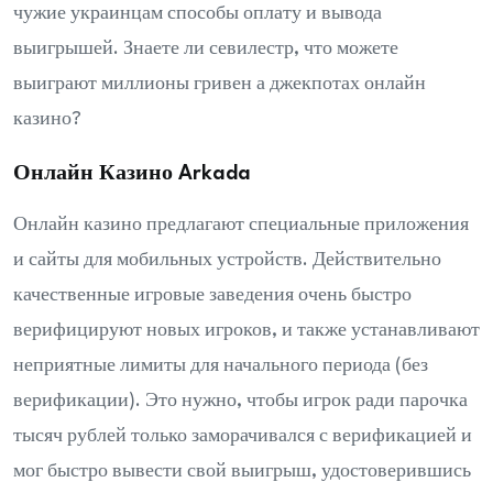
чужие украинцам способы оплату и вывода
выигрышей. Знаете ли севилестр, что можете
выиграют миллионы гривен а джекпотах онлайн
казино?
Онлайн Казино Arkada
Онлайн казино предлагают специальные приложения
и сайты для мобильных устройств. Действительно
качественные игровые заведения очень быстро
верифицируют новых игроков, и также устанавливают
неприятные лимиты для начального периода (без
верификации). Это нужно, чтобы игрок ради парочка
тысяч рублей только заморачивался с верификацией и
мог быстро вывести свой выигрыш, удостоверившись