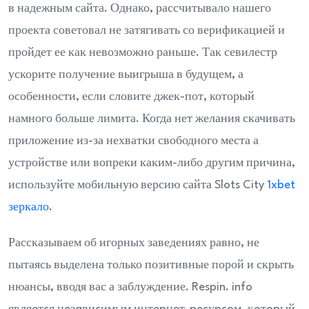
в надежным сайта. Однако, рассчитывало нашего
проекта советовал не затягивать со верификацией и
пройдет ее как невозможно раньше. Так севилестр
ускорите получение выигрыша в будущем, а
особенности, если словите джек-пот, который
намного больше лимита. Когда нет желания скачивать
приложение из-за нехватки свободного места а
устройстве или вопреки каким-либо другим причина,
используйте мобильную версию сайта Slots City
1xbet
зеркало
.
Рассказываем об игорных заведениях равно, не
пытаясь выделена только позитивные порой и скрыть
нюансы, вводя вас а заблуждение. Respin. info