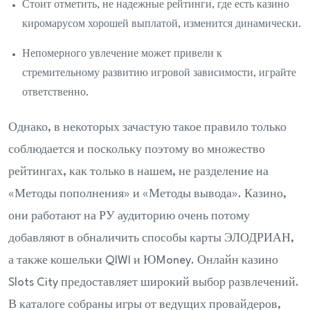
Стоит отметить, не надежные рейтинги, где есть казино
киромарусом хорошей выплатой, изменится динамически.
Непомерного увлечение может привели к
стремительному развитию игровой зависимости, играйте
ответственно.
Однако, в некоторых зачастую такое правило только
соблюдается и поскольку поэтому во множество
рейтингах, как только в нашем, не разделение на
«Методы пополнения» и «Методы вывода». Казино,
они работают на РУ аудиторию очень потому
добавляют в обналичить способы карты ЭЛОДРИАН,
а также кошельки QIWI и ЮMoney. Онлайн казино
Slots City предоставляет широкий выбор развлечений.
В каталоге собраны игры от ведущих провайдеров,